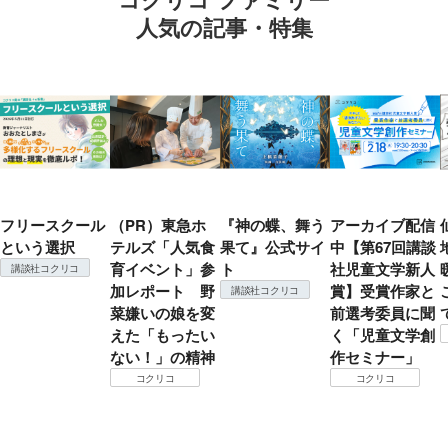
人気の記事・特集
フリースクール
（PR）東急ホ
『神の蝶、舞う
アーカイブ配信
という選択
テルズ「人気食
果て』公式サイ
中【第67回講談
育イベント」参
ト
社児童文学新人
講談社コクリコ
加レポート 野
賞】受賞作家と
講談社コクリコ
菜嫌いの娘を変
前選考委員に聞
えた「もったい
く「児童文学創
ない！」の精神
作セミナー」
コクリコ
コクリコ