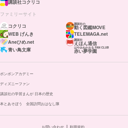
講談社コクリコ
ファミリーサイト
講談社の
コクリコ
動く図鑑MOVE
WEB げんき
TELEMAGA.net
講談社
Aneひめ.net
えほん通信
はやみねかおる FAN CLUB
青い鳥文庫
赤い夢学園
ボンボンアカデミー
ディズニーファン
講談社の学習まんが 日本の歴史
本とあそぼう 全国訪問おはなし隊
お問い合わせ
利用規約