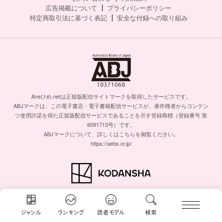
広告掲載について
プライバシーポリシー
特定商取引法に基づく表記
安全な付録への取り組み
Aneひめ.netは正規版配信サイトマークを取得したサービスです。
ABJマークは、この電子書店・電子書籍配信サービスが、著作権者からコンテン
ツ使用許諾を得た正規版配信サービスであることを示す登録商標（登録番号 第
6091713号）です。
ABJマークについて、詳しくはこちらを御覧ください。
https://aebs.or.jp/
© KODANSHA Ltd. All rights reserved.
このサイトのデータの著作権は講談社が保有します。無断複製転載放送等は禁止
します。
ジャンル
ランキング
読者モデル
検索