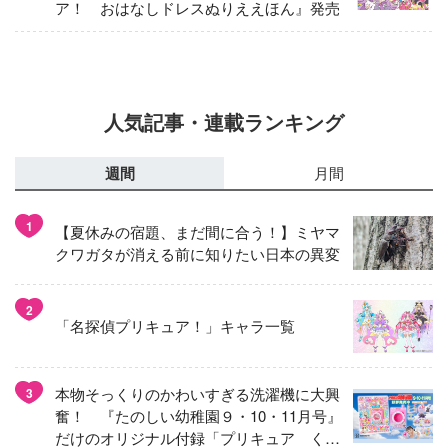
ア！ おはなしドレスぬりええほん』発売
人気記事・連載ランキング
週間
月間
1
【夏休みの宿題、まだ間に合う！】ミヤマ
クワガタが消える前に知りたい日本の異変
2
「名探偵プリキュア！」キャラ一覧
本物そっくりのかわいすぎる洗濯機に大興
3
奮！ 『たのしい幼稚園９・10・11月号』
だけのオリジナル付録「プリキュア くる