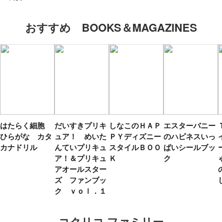
おすすめ BOOKS＆MAGAZINES
はたらく細胞
だいすきプリキ
しなこのＨＡＰ
エスターバニー
ひらがな カタ
ュア！ めいた
ＰＹディズニー
のハピネスいっ
カナドリル
んていプリキュ
スタイルＢＯＯ
ぱいシールブッ
ア！＆プリキュ
Ｋ
ク
アオールスター
ズ ファンブッ
ク ｖｏｌ．１
コクリコ ファミリー