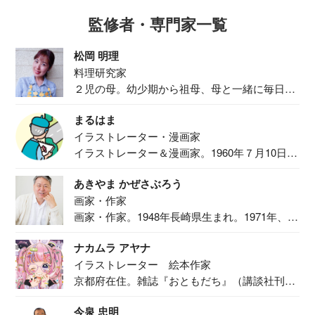
監修者・専門家一覧
松岡 明理
料理研究家
２児の母。幼少期から祖母、母と一緒に毎日の
食事作り...
まるはま
イラストレーター・漫画家
イラストレーター＆漫画家。1960年７月10日生
ま...
あきやま かぜさぶろう
画家・作家
画家・作家。1948年長崎県生まれ。1971年、
二...
ナカムラ アヤナ
イラストレーター 絵本作家
京都府在住。雑誌『おともだち』（講談社刊）
で『おし...
今泉 忠明