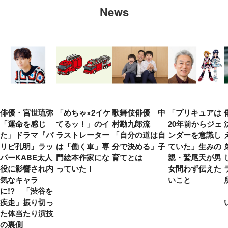
News
俳優・宮世琉弥
「めちゃ×2イケ
歌舞伎俳優 中
「プリキュアは
「運命を感じ
てるッ！」のイ
村勘九郎流
20年前からジェ
た」ドラマ『パ
ラストレーター
「自分の道は自
ンダーを意識し
リピ孔明』ラッ
は「働く車」専
分で決める」子
ていた」生みの
パーKABE太人
門絵本作家にな
育てとは
親・鷲尾天が男
役に影響され内
っていた！
女問わず伝えた
気なキャラ
いこと
に!? 「渋谷を
疾走」振り切っ
た体当たり演技
の裏側