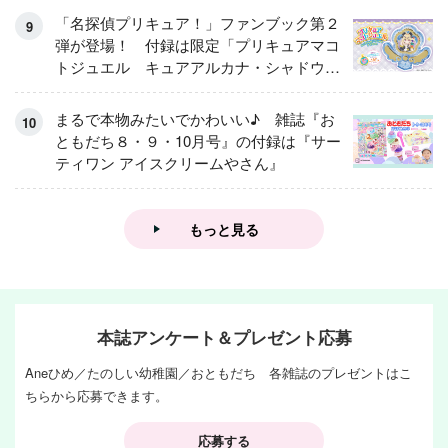
「名探偵プリキュア！」ファンブック第２
弾が登場！ 付録は限定「プリキュアマコ
トジュエル キュアアルカナ・シャドウ
アイスver.」 キュアエクレールを大特
集！
まるで本物みたいでかわいい♪ 雑誌『お
ともだち８・９・10月号』の付録は『サー
ティワン アイスクリームやさん』
もっと見る
本誌アンケート＆プレゼント応募
Aneひめ／たのしい幼稚園／おともだち 各雑誌のプレゼントはこ
ちらから応募できます。
応募する