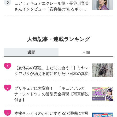
ュア！』キュアエクレール役・長谷川育美
さんインタビュー「変身後の“あるギャッ
プ”に驚きました」
人気記事・連載ランキング
週間
月間
1
【夏休みの宿題、まだ間に合う！】ミヤマ
クワガタが消える前に知りたい日本の異変
プリキュアに大変身！ 「キュアアルカ
2
ナ・シャドウ」の髪型完全再現【写真解説
付き】
本物そっくりのかわいすぎる洗濯機に大興
3