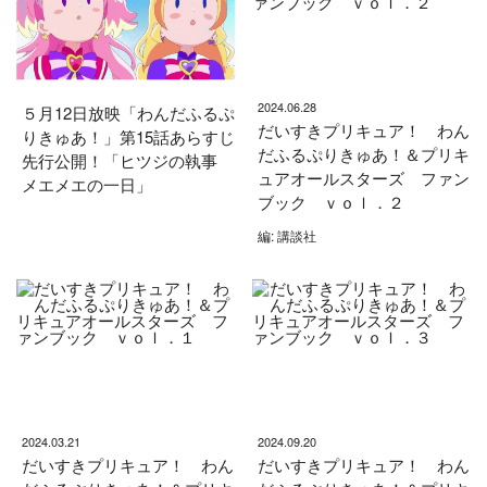
2024.06.28
５月12日放映「わんだふるぷ
だいすきプリキュア！ わん
りきゅあ！」第15話あらすじ
だふるぷりきゅあ！＆プリキ
先行公開！「ヒツジの執事
ュアオールスターズ ファン
メエメエの一日」
ブック ｖｏｌ．２
編: 講談社
2024.03.21
2024.09.20
だいすきプリキュア！ わん
だいすきプリキュア！ わん