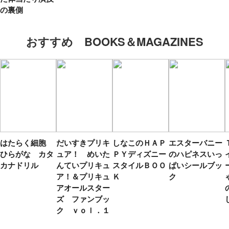
の裏側
おすすめ BOOKS＆MAGAZINES
はたらく細胞
だいすきプリキ
しなこのＨＡＰ
エスターバニー
ひらがな カタ
ュア！ めいた
ＰＹディズニー
のハピネスいっ
カナドリル
んていプリキュ
スタイルＢＯＯ
ぱいシールブッ
ア！＆プリキュ
Ｋ
ク
アオールスター
ズ ファンブッ
ク ｖｏｌ．１