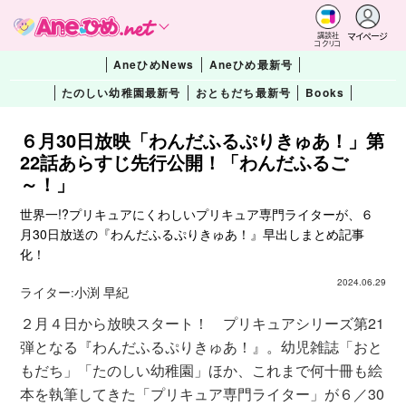
マイページ
講談社
コクリコ
AneひめNews
Aneひめ最新号
たのしい幼稚園最新号
おともだち最新号
Books
６月30日放映「わんだふるぷりきゅあ！」第
22話あらすじ先行公開！「わんだふるご
～！」
世界一!?プリキュアにくわしいプリキュア専門ライターが、６
月30日放送の『わんだふるぷりきゅあ！』早出しまとめ記事
化！
2024.06.29
ライター:
小渕 早紀
２月４日から放映スタート！ プリキュアシリーズ第21
弾となる『わんだふるぷりきゅあ！』。幼児雑誌「おと
もだち」「たのしい幼稚園」ほか、これまで何十冊も絵
本を執筆してきた「プリキュア専門ライター」が６／30