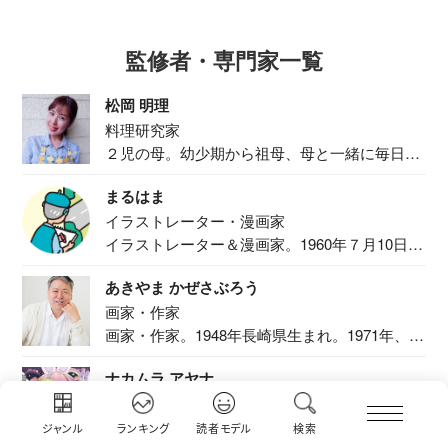
監修者・専門家一覧
松岡 明理
料理研究家
２児の母。幼少期から祖母、母と一緒に毎日の
食事作り...
まるはま
イラストレーター・漫画家
イラストレーター＆漫画家。1960年７月10日生
ま...
あきやま かぜさぶろう
画家・作家
画家・作家。1948年長崎県生まれ。1971年、
二...
ナカムラ アヤナ
イラストレーター 絵本作家
京都府在住。雑誌『おともだち』（講談社刊）
ジャンル
ランキング
読者モデル
検索