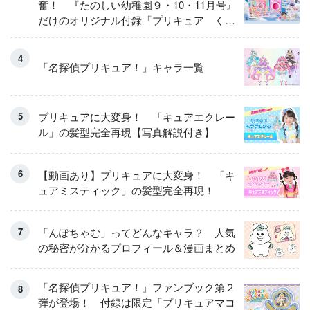
奮！ 『たのしい幼稚園９・10・11月号』
だけのオリジナル付録「プリキュア くる
くるせんたくき」
「名探偵プリキュア！」キャラ一覧
プリキュアに大変身！ 「キュアエクレー
ル」の髪型完全再現【写真解説付き】
【動画あり】プリキュアに大変身！ 「キ
ュアミスティック」の髪型完全再現！
「んぽちゃむ」ってどんなキャラ？ 人気
の秘密が分かるプロフィール＆漫画まとめ
「名探偵プリキュア！」ファンブック第２
弾が登場！ 付録は限定「プリキュアマコ