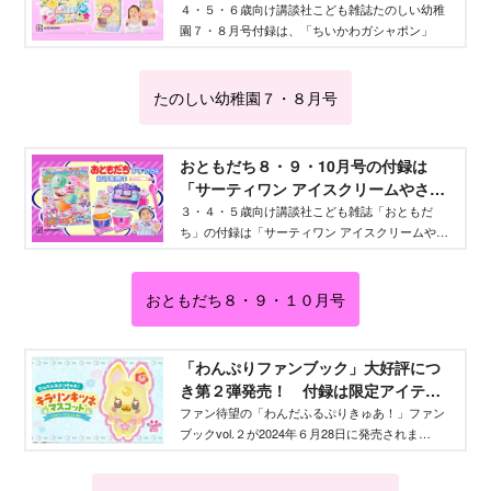
ひめ.net｜講談社
４・５・６歳向け講談社こども雑誌たのしい幼稚
園７・８月号付録は、「ちいかわガシャポン」
たのしい幼稚園７・８月号
おともだち８・９・10月号の付録は
「サーティワン アイスクリームやさ
ん」！ - Aneひめ.net｜講談社
３・４・５歳向け講談社こども雑誌「おともだ
ち」の付録は「サーティワン アイスクリームやさ
ん」です♪
おともだち８・９・１０月号
「わんぷりファンブック」大好評につ
き第２弾発売！ 付録は限定アイテム
「キラリンキツネマスコット〜ハッピ
ファン待望の「わんだふるぷりきゅあ！」ファン
ブックvol.２が2024年６月28日に発売されま
ーバカンスver.〜」キュアニャミーとキ
す！ 気になる付録や内容を、どこよりも早く一
ュアリリアン大特集も！ - Aneひめ.net
挙にご紹介！
｜講談社