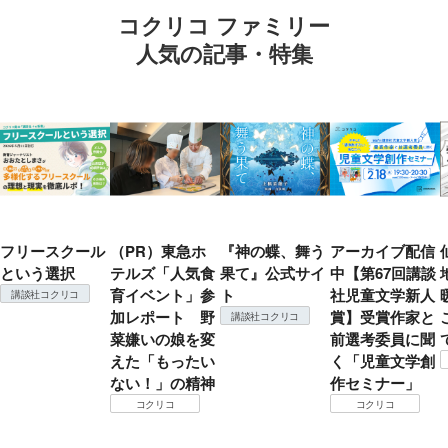
コクリコ ファミリー
人気の記事・特集
フリースクール
（PR）東急ホ
『神の蝶、舞う
アーカイブ配信
という選択
テルズ「人気食
果て』公式サイ
中【第67回講談
育イベント」参
ト
社児童文学新人
講談社コクリコ
加レポート 野
賞】受賞作家と
講談社コクリコ
菜嫌いの娘を変
前選考委員に聞
えた「もったい
く「児童文学創
ない！」の精神
作セミナー」
コクリコ
コクリコ