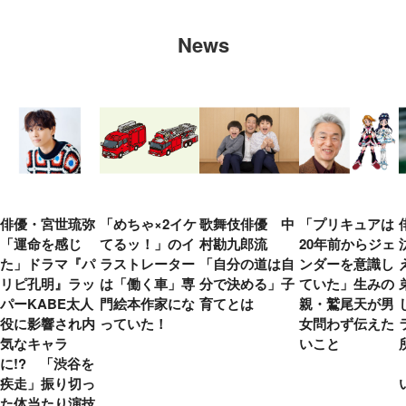
News
俳優・宮世琉弥
「めちゃ×2イケ
歌舞伎俳優 中
「プリキュアは
「運命を感じ
てるッ！」のイ
村勘九郎流
20年前からジェ
た」ドラマ『パ
ラストレーター
「自分の道は自
ンダーを意識し
リピ孔明』ラッ
は「働く車」専
分で決める」子
ていた」生みの
パーKABE太人
門絵本作家にな
育てとは
親・鷲尾天が男
役に影響され内
っていた！
女問わず伝えた
気なキャラ
いこと
に!? 「渋谷を
疾走」振り切っ
た体当たり演技