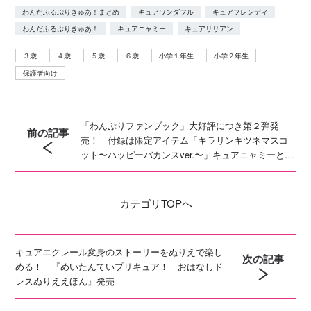
わんだふるぷりきゅあ！まとめ
キュアワンダフル
キュアフレンディ
わんだふるぷりきゅあ！
キュアニャミー
キュアリリアン
３歳
４歳
５歳
６歳
小学１年生
小学２年生
保護者向け
「わんぷりファンブック」大好評につき第２弾発
前の記事
売！ 付録は限定アイテム「キラリンキツネマスコ
ット〜ハッピーバカンスver.〜」キュアニャミーとキ
ュアリリアン大特集も！
カテゴリ
TOPへ
キュアエクレール変身のストーリーをぬりえで楽し
次の記事
める！ 『めいたんていプリキュア！ おはなしド
レスぬりええほん』発売