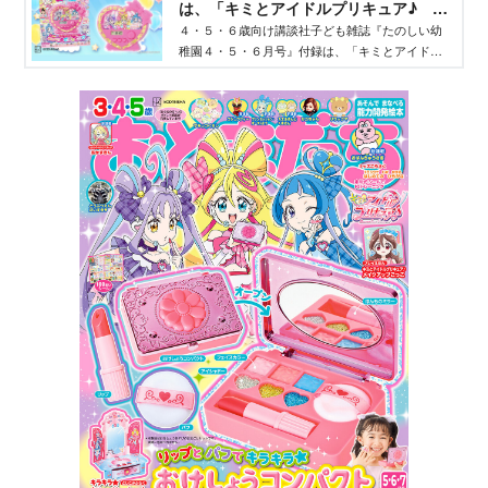
は、「キミとアイドルプリキュア♪ キ
ラキラおしゃべりめざましどけい」だ
４・５・６歳向け講談社子ども雑誌『たのしい幼
稚園４・５・６月号』付録は、「キミとアイドル
よ！ - Aneひめ.net｜講談社
プリキュア♪ キラキラおしゃべりめざましどけ
い」！