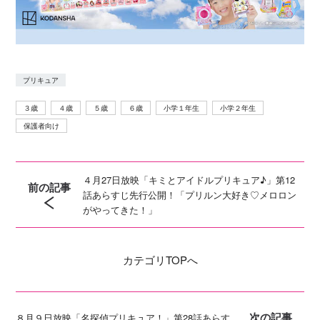
プリキュア
３歳
４歳
５歳
６歳
小学１年生
小学２年生
保護者向け
４月27日放映「キミとアイドルプリキュア♪」第12
前の記事
話あらすじ先行公開！「プリルン大好き♡メロロン
がやってきた！」
カテゴリ
TOPへ
次の記事
８月９日放映「名探偵プリキュア！」第28話あらす