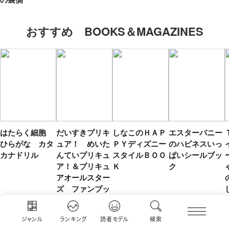
おすすめ BOOKS＆MAGAZINES
はたらく細胞
だいすきプリキ
しなこのＨＡＰ
エスターバニー
ひらがな カタ
ュア！ めいた
ＰＹディズニー
のハピネスいっ
カナドリル
んていプリキュ
スタイルＢＯＯ
ぱいシールブッ
ア！＆プリキュ
Ｋ
ク
アオールスター
ズ ファンブッ
ク ｖｏｌ．１
ジャンル
ランキング
読者モデル
検索