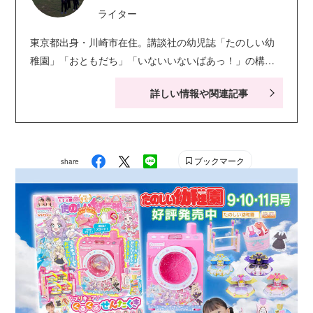
ライター
東京都出身・川崎市在住。講談社の幼児誌「たのしい幼
稚園」「おともだち」「いないいないばあっ！」の構
成・ライティングを担当。キャラクター絵本・シールブ
詳しい情報や関連記事
ック・知育ドリルなども手がける。現在小学生の娘２人
の子育てに奮闘中。お笑い系の動画視聴が息抜き。
ブックマーク
share