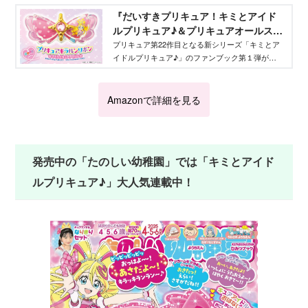
『だいすきプリキュア！キミとアイド
ルプリキュア♪＆プリキュアオールスタ
ーズファンブック vol.１』が3月21日
プリキュア第22作目となる新シリーズ「キミとア
イドルプリキュア♪」のファンブック第１弾が
発売！ 付録は限定「プリキュアキラ
2025年３月21日に発売！ 付録の詳細や、気にな
ルンリボン さくらとキュアアイド
る内容を徹底的にご紹介します！
ル」 - Aneひめ.net｜講談社
Amazonで詳細を見る
発売中の「たのしい幼稚園」では「キミとアイド
ルプリキュア♪」大人気連載中！