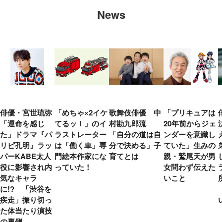
News
俳優・宮世琉弥
「めちゃ×2イケ
歌舞伎俳優 中
「プリキュアは
「運命を感じ
てるッ！」のイ
村勘九郎流
20年前からジェ
た」ドラマ『パ
ラストレーター
「自分の道は自
ンダーを意識し
リピ孔明』ラッ
は「働く車」専
分で決める」子
ていた」生みの
パーKABE太人
門絵本作家にな
育てとは
親・鷲尾天が男
役に影響され内
っていた！
女問わず伝えた
気なキャラ
いこと
に!? 「渋谷を
疾走」振り切っ
た体当たり演技
の裏側