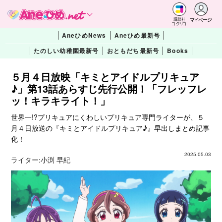
マイページ
講談社
コクリコ
AneひめNews
Aneひめ最新号
たのしい幼稚園最新号
おともだち最新号
Books
５月４日放映「キミとアイドルプリキュア
♪」第13話あらすじ先行公開！「フレッフレ
ッ！キラキライト！」
世界一!?プリキュアにくわしいプリキュア専門ライターが、５
月４日放送の『キミとアイドルプリキュア♪』早出しまとめ記事
化！
2025.05.03
ライター:
小渕 早紀