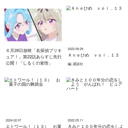
2022.09.29
６月28日放映「名探偵プリキ
Ａｎｅひめ ｖｏｌ．１３
ュア！」第22話あらすじ先行
公開！「しるくの覚悟」
編: 講談社
2024.02.07
2022.05.11
エトワール！（１３） お菓
きみと１００年分の恋をしよ