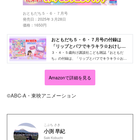
おともだち５・６・７月号
発売日：2025年３月28日
価格：1650円
おともだち５・６・７月号の付録は
「リップとパフでキラキラ☆おけしょ
うコンパクト」！ - Aneひめ.net｜講談
３・４・５歳向け講談社こども雑誌『おともだ
ち』の付録は、「リップとパフでキラキラ☆おけ
社
しょうコンパクト」！
Amazonで詳細を見る
©ABC‐A・東映アニメーション
こぶち さき
小渕 早紀
Saki Kobuchi