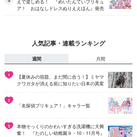
えで楽しめる！ 『めいたんていプリキュ
ア！ おはなしドレスぬりええほん』発売
人気記事・連載ランキング
週間
月間
1
【夏休みの宿題、まだ間に合う！】ミヤマ
クワガタが消える前に知りたい日本の異変
2
「名探偵プリキュア！」キャラ一覧
本物そっくりのかわいすぎる洗濯機に大興
3
奮！ 『たのしい幼稚園９・10・11月号』