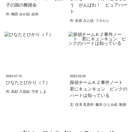
子の国の舞踏会
う がんばれ！ ピュアハー
ト
作: 梅田 みか絵: 結布
作: 折原 みと絵: フカヒレ
2024.07.10
2023.03.20
ひなたとひかり（７）
探偵チームＫＺ事件ノート
君にキュンキュン ピンクの
作: 高杉 六花絵: 万冬 しま
ハートは知っている
文: 住滝 良原作: 藤本 ひとみ絵: 駒形