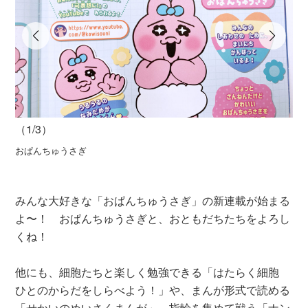
（1/3）
（2
おぱんちゅうさぎ
は
みんな大好きな「おぱんちゅうさぎ」の新連載が始まる
よ〜！ おぱんちゅうさぎと、おともだちたちをよろし
くね！
他にも、細胞たちと楽しく勉強できる「はたらく細胞
ひとのからだをしらべよう！」や、まんが形式で読める
「せかいのめいさくまんが」、指輪を集めて戦う「ナン