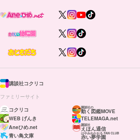
講談社コクリコ
ファミリーサイト
講談社の
コクリコ
動く図鑑MOVE
WEB げんき
TELEMAGA.net
講談社
Aneひめ.net
えほん通信
はやみねかおる FAN CLUB
青い鳥文庫
赤い夢学園