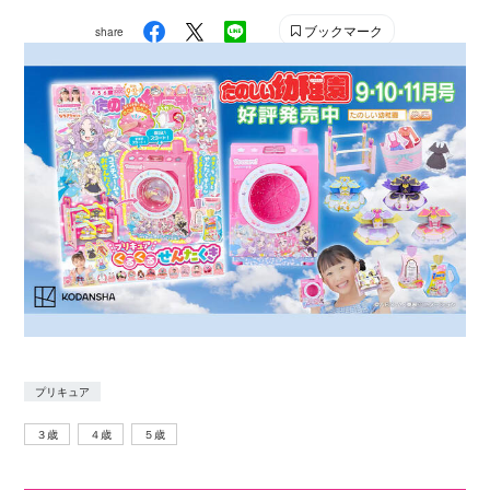
ブックマーク
share
プリキュア
３歳
４歳
５歳