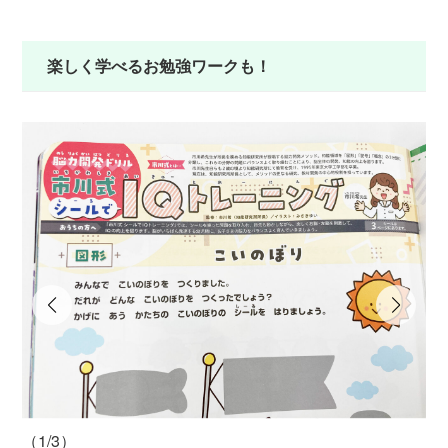
楽しく学べるお勉強ワークも！
（1/3）
（2