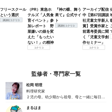
フリースクール
（PR）東急ホ
『神の蝶、舞う
アーカイブ配信
という選択
テルズ「人気食
果て』公式サイ
中【第67回講談
育イベント」参
ト
社児童文学新人
講談社コクリコ
加レポート 野
賞】受賞作家と
講談社コクリコ
菜嫌いの娘を変
前選考委員に聞
えた「もったい
く「児童文学創
ない！」の精神
作セミナー」
コクリコ
コクリコ
監修者・専門家一覧
松岡 明理
料理研究家
２児の母。幼少期から祖母、母と一緒に毎日の
食事作り...
まるはま