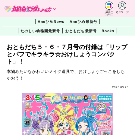
マイページ
講談社
コクリコ
AneひめNews
Aneひめ最新号
たのしい幼稚園最新号
おともだち最新号
Books
おともだち５・６・７月号の付録は「リップ
とパフでキラキラ☆おけしょうコンパク
ト」！
本物みたいなかわいいメイク道具で、おけしょうごっこをしち
ゃおう！
2025.03.25