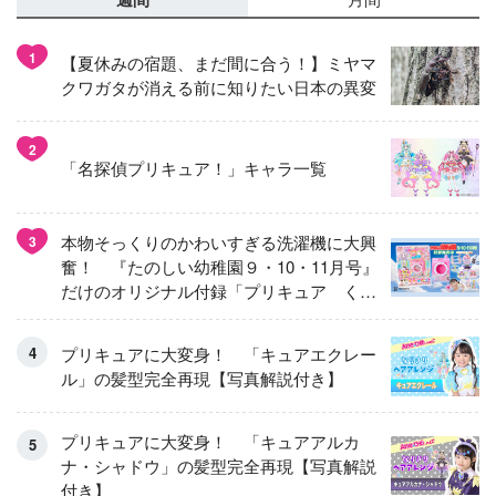
1
【夏休みの宿題、まだ間に合う！】ミヤマ
クワガタが消える前に知りたい日本の異変
2
「名探偵プリキュア！」キャラ一覧
本物そっくりのかわいすぎる洗濯機に大興
3
奮！ 『たのしい幼稚園９・10・11月号』
だけのオリジナル付録「プリキュア くる
くるせんたくき」
プリキュアに大変身！ 「キュアエクレー
ル」の髪型完全再現【写真解説付き】
プリキュアに大変身！ 「キュアアルカ
ナ・シャドウ」の髪型完全再現【写真解説
付き】