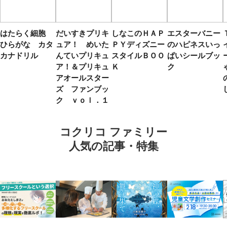
はたらく細胞
だいすきプリキ
しなこのＨＡＰ
エスターバニー
ひらがな カタ
ュア！ めいた
ＰＹディズニー
のハピネスいっ
カナドリル
んていプリキュ
スタイルＢＯＯ
ぱいシールブッ
ア！＆プリキュ
Ｋ
ク
アオールスター
ズ ファンブッ
ク ｖｏｌ．１
コクリコ ファミリー
人気の記事・特集