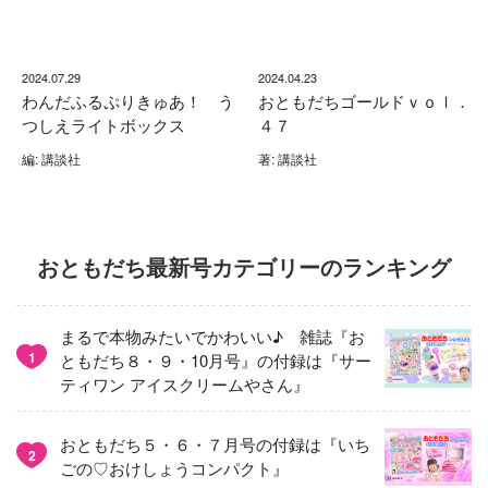
2024.07.29
2024.04.23
わんだふるぷりきゅあ！ う
おともだちゴールドｖｏｌ．
つしえライトボックス
４７
編: 講談社
著: 講談社
おともだち最新号カテゴリーのランキング
まるで本物みたいでかわいい♪ 雑誌『お
1
ともだち８・９・10月号』の付録は『サー
ティワン アイスクリームやさん』
おともだち５・６・７月号の付録は『いち
2
ごの♡おけしょうコンパクト』