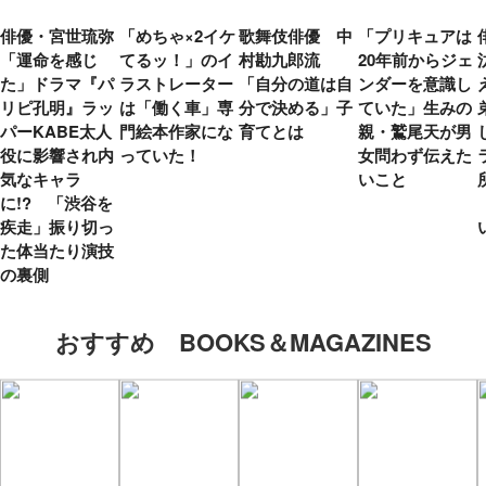
俳優・宮世琉弥
「めちゃ×2イケ
歌舞伎俳優 中
「プリキュアは
「運命を感じ
てるッ！」のイ
村勘九郎流
20年前からジェ
た」ドラマ『パ
ラストレーター
「自分の道は自
ンダーを意識し
リピ孔明』ラッ
は「働く車」専
分で決める」子
ていた」生みの
パーKABE太人
門絵本作家にな
育てとは
親・鷲尾天が男
役に影響され内
っていた！
女問わず伝えた
気なキャラ
いこと
に!? 「渋谷を
疾走」振り切っ
た体当たり演技
の裏側
おすすめ BOOKS＆MAGAZINES