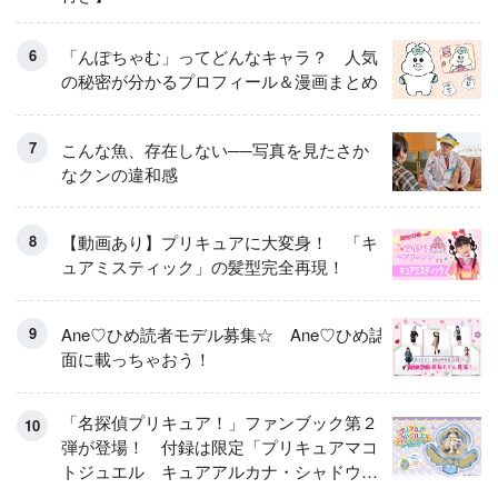
「んぽちゃむ」ってどんなキャラ？ 人気
の秘密が分かるプロフィール＆漫画まとめ
こんな魚、存在しない──写真を見たさか
なクンの違和感
【動画あり】プリキュアに大変身！ 「キ
ュアミスティック」の髪型完全再現！
Ane♡ひめ読者モデル募集☆ Ane♡ひめ誌
面に載っちゃおう！
「名探偵プリキュア！」ファンブック第２
弾が登場！ 付録は限定「プリキュアマコ
トジュエル キュアアルカナ・シャドウ
アイスver.」 キュアエクレールを大特