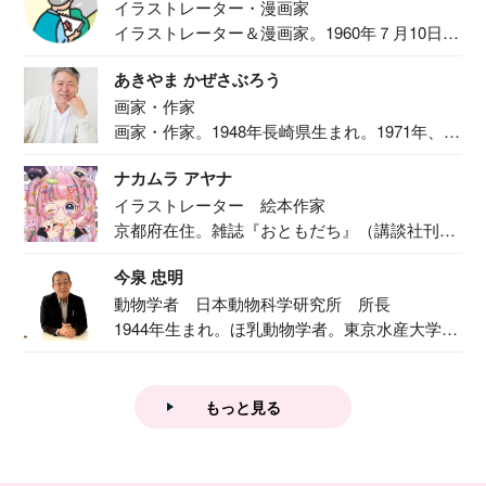
イラストレーター・漫画家
イラストレーター＆漫画家。1960年７月10日生
ま...
あきやま かぜさぶろう
画家・作家
画家・作家。1948年長崎県生まれ。1971年、
二...
ナカムラ アヤナ
イラストレーター 絵本作家
京都府在住。雑誌『おともだち』（講談社刊）
で『おし...
今泉 忠明
動物学者 日本動物科学研究所 所長
1944年生まれ。ほ乳動物学者。東京水産大学卒
業後...
もっと見る