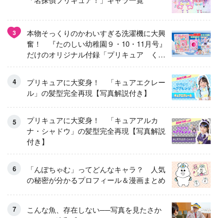
本物そっくりのかわいすぎる洗濯機に大興
3
奮！ 『たのしい幼稚園９・10・11月号』
だけのオリジナル付録「プリキュア くる
くるせんたくき」
プリキュアに大変身！ 「キュアエクレー
ル」の髪型完全再現【写真解説付き】
プリキュアに大変身！ 「キュアアルカ
ナ・シャドウ」の髪型完全再現【写真解説
付き】
「んぽちゃむ」ってどんなキャラ？ 人気
の秘密が分かるプロフィール＆漫画まとめ
こんな魚、存在しない──写真を見たさか