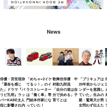
News
俳優・宮世琉弥
「めちゃ×2イケ
歌舞伎俳優 中
「プリキュアは
「運命を感じ
てるッ！」のイ
村勘九郎流
20年前からジェ
た」ドラマ『パ
ラストレーター
「自分の道は自
ンダーを意識し
リピ孔明』ラッ
は「働く車」専
分で決める」子
ていた」生みの
パーKABE太人
門絵本作家にな
育てとは
親・鷲尾天が男
役に影響され内
っていた！
女問わず伝えた