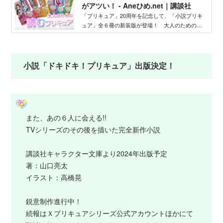
がアツい！ - Aneひめ.net｜講談社
「プリキュア」20周年を記念して、「小説プリキ
ュア」全６冊の新装版が登場！ 大人のための
「読むプリキュア」の注目ポイントを３つご紹
介。
小説「ドキドキ！プリキュア」出版決定！
また、あの６人に会える!!
TVシリーズのその後を描いた完全新作小説
講談社キャラクター文庫より2024年出版予定
著：山口亮太
イラスト：高橋晃
鋭意制作進行中！
続報はＸプリキュアシリーズ公式アカウントほかにて