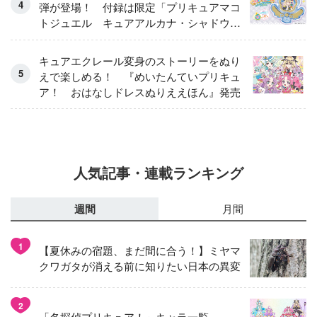
弾が登場！ 付録は限定「プリキュアマコ
トジュエル キュアアルカナ・シャドウ
アイスver.」 キュアエクレールを大特
集！
キュアエクレール変身のストーリーをぬり
えで楽しめる！ 『めいたんていプリキュ
ア！ おはなしドレスぬりええほん』発売
人気記事・連載ランキング
週間
月間
1
【夏休みの宿題、まだ間に合う！】ミヤマ
クワガタが消える前に知りたい日本の異変
2
「名探偵プリキュア！」キャラ一覧