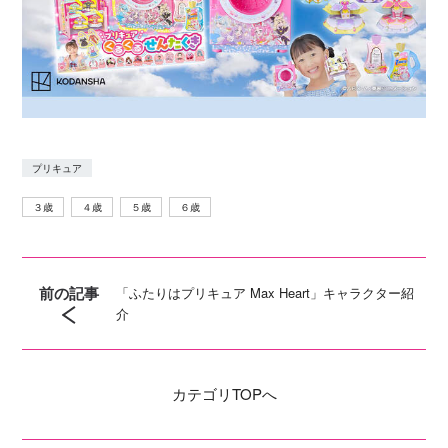
プリキュア
３歳
４歳
５歳
６歳
前の記事
「ふたりはプリキュア Max Heart」キャラクター紹
介
カテゴリ
TOPへ