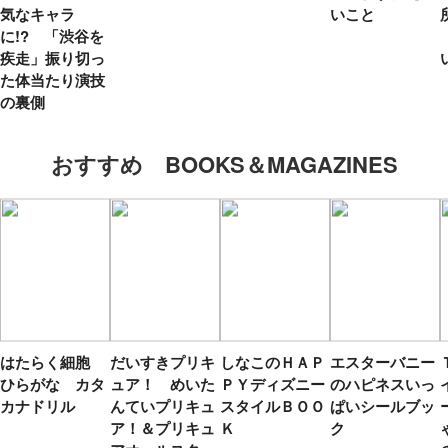
気なキャラ
いこと
に!? 「渋谷を
疾走」振り切っ
た体当たり演技
の裏側
おすすめ BOOKS＆MAGAZINES
はたらく細胞
だいすきプリキ
しなこのＨＡＰ
エスターバニー
ひらがな カタ
ュア！ めいた
ＰＹディズニー
のハピネスいっ
カナドリル
んていプリキュ
スタイルＢＯＯ
ぱいシールブッ
ア！＆プリキュ
Ｋ
ク