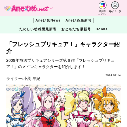
マイページ
講談社
コクリコ
AneひめNews
Aneひめ最新号
たのしい幼稚園最新号
おともだち最新号
Books
「フレッシュプリキュア！」キャラクター紹
介
2009年放送プリキュアシリーズ第６作「フレッシュプリキュ
ア！」のメインキャラクターを紹介します！
2024.07.14
ライター:
小渕 早紀