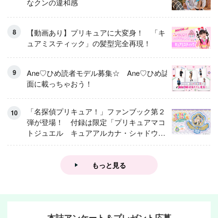
なクンの違和感
【動画あり】プリキュアに大変身！ 「キ
ュアミスティック」の髪型完全再現！
Ane♡ひめ読者モデル募集☆ Ane♡ひめ誌
面に載っちゃおう！
「名探偵プリキュア！」ファンブック第２
弾が登場！ 付録は限定「プリキュアマコ
トジュエル キュアアルカナ・シャドウ
アイスver.」 キュアエクレールを大特
集！
もっと見る
本誌アンケート＆プレゼント応募