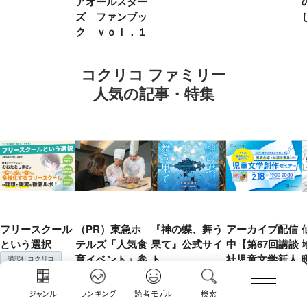
アオールスター
ズ ファンブッ
ク ｖｏｌ．１
コクリコ ファミリー
人気の記事・特集
フリースクール
（PR）東急ホ
『神の蝶、舞う
アーカイブ配信
という選択
テルズ「人気食
果て』公式サイ
中【第67回講談
育イベント」参
ト
社児童文学新人
講談社コクリコ
加レポート 野
賞】受賞作家と
講談社コクリコ
菜嫌いの娘を変
前選考委員に聞
ジャンル
ランキング
読者モデル
検索
えた「もったい
く「児童文学創