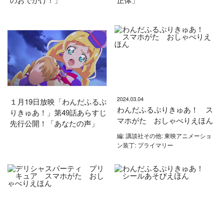
2024.03.04
１月19日放映「わんだふるぷ
わんだふるぷりきゅあ！ ス
りきゅあ！」第49話あらすじ
マホがた おしゃべりえほん
先行公開！「あなたの声」
編: 講談社その他: 東映アニメーショ
ン装丁: プライマリー