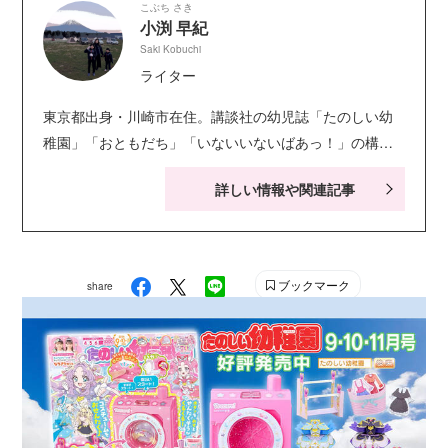
こぶち さき
小渕 早紀
Saki Kobuchi
ライター
東京都出身・川崎市在住。講談社の幼児誌「たのしい幼
稚園」「おともだち」「いないいないばあっ！」の構
成・ライティングを担当。キャラクター絵本・シールブ
詳しい情報や関連記事
ック・知育ドリルなども手がける。現在小学生の娘２人
の子育てに奮闘中。お笑い系の動画視聴が息抜き。
ブックマーク
share