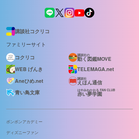
講談社コクリコ
ファミリーサイト
講談社の
コクリコ
動く図鑑MOVE
WEB げんき
TELEMAGA.net
講談社
Aneひめ.net
えほん通信
はやみねかおる FAN CLUB
青い鳥文庫
赤い夢学園
ボンボンアカデミー
ディズニーファン