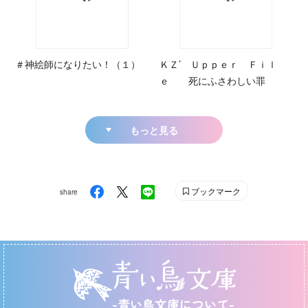
＃神絵師になりたい！（１）
ＫＺ’ Ｕｐｐｅｒ Ｆｉｌ
ｅ 死にふさわしい罪
もっと見る
ブックマーク
share
-青い鳥文庫について-