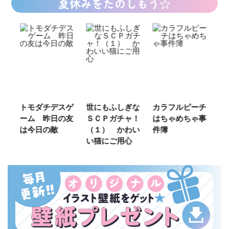
夏休みをたのしもう☆
ご
トモダチデスゲ
世にもふしぎな
カラフルピーチ
長
ーム 昨日の友
ＳＣＰガチャ！
はちゃめちゃ事
部
は今日の敵
（１） かわい
件簿
い猫にご用心