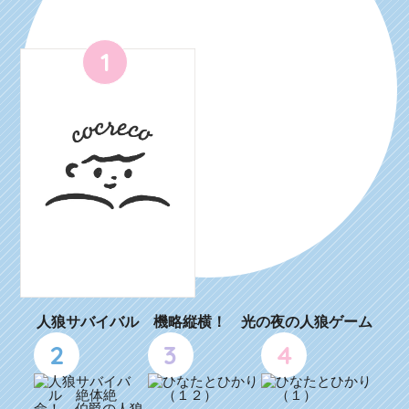
1
人狼サバイバル 機略縦横！ 光の夜の人狼ゲーム
2
3
4