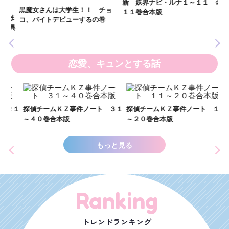
新 妖界ナビ・ルナ１～１１ 全
黒魔女さんは大学生！！ チョ
１１巻合本版
いま
コ、バイトデビューするの巻
の異
恋愛、キュンとする話
い
し
２１
探偵チームＫＺ事件ノート ３１
探偵チームＫＺ事件ノート １１
世
～４０巻合本版
～２０巻合本版
もっと見る
Ranking
トレンドランキング