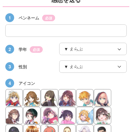
1
ペンネーム
必須
2
学年
必須
3
性別
4
アイコン