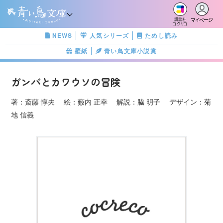
マイページ
講談社
コクリコ
NEWS
人気シリーズ
ためし読み
壁紙
青い鳥文庫小説賞
ガンバとカワウソの冒険
著：斎藤 惇夫 絵：藪内 正幸 解説：脇 明子 デザイン：菊
地 信義