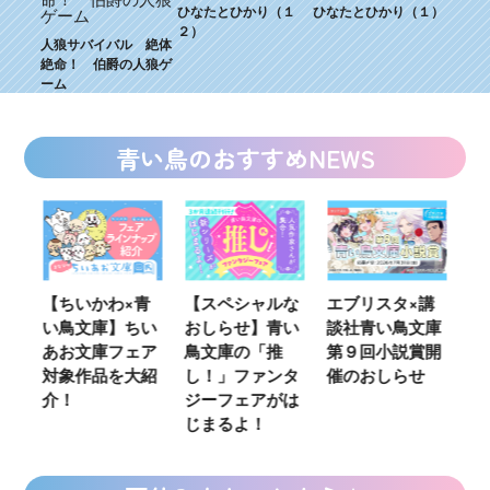
ひなたとひかり（１
ひなたとひかり（１）
２）
人狼サバイバル 絶体
絶命！ 伯爵の人狼ゲ
ーム
青い鳥のおすすめNEWS
ウ
【ちいかわ×青
【スペシャルな
エブリスタ×講
【
い鳥文庫】ちい
おしらせ】青い
談社青い鳥文庫
女
あお文庫フェア
鳥文庫の「推
第９回小説賞開
る
対象作品を大紹
し！」ファンタ
催のおしらせ
ミ
介！
ジーフェアがは
じまるよ！