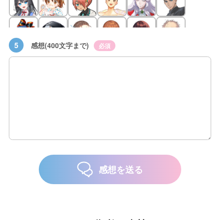
5
感想(400文字まで)
必須
感想を送る