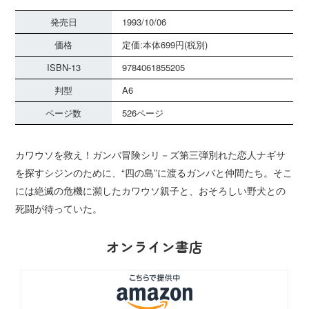
発売日
1993/10/06
価格
定価:本体699円(税別)
ISBN-13
9784061855205
判型
A6
ページ数
526ページ
カワウソを救え！ガンバ冒険シリ－ズ第三弾別れた恋人ナギサ
を探すシジンのために、“四の島”に渡るガンバと仲間たち。そこ
には絶滅の危機に瀕したカワウソ親子と、おそろしい野犬との
死闘が待っていた。
オンライン書店