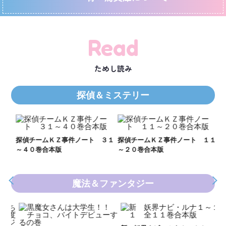
Read
ためし読み
探偵＆ミステリー
Ｋ
数
２１
探偵チームＫＺ事件ノート ３１
探偵チームＫＺ事件ノート １１
～４０巻合本版
～２０巻合本版
魔法＆ファンタジー
妖
全