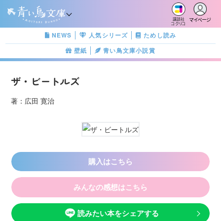
マイページ
講談社
コクリコ
NEWS
人気シリーズ
ためし読み
壁紙
青い鳥文庫小説賞
ザ・ビートルズ
著：広田 寛治
購入はこちら
みんなの感想はこちら
読みたい本をシェアする