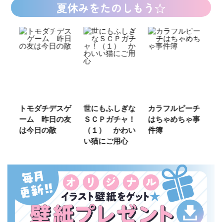
夏休みをたのしもう☆
ご
トモダチデスゲ
世にもふしぎな
カラフルピーチ
長
ーム 昨日の友
ＳＣＰガチャ！
はちゃめちゃ事
部
は今日の敵
（１） かわい
件簿
い猫にご用心