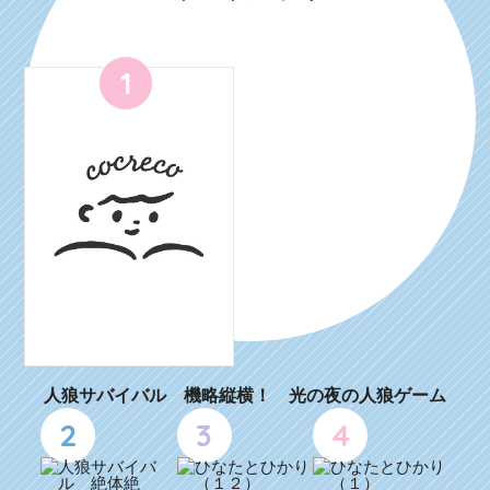
1
人狼サバイバル 機略縦横！ 光の夜の人狼ゲーム
2
3
4