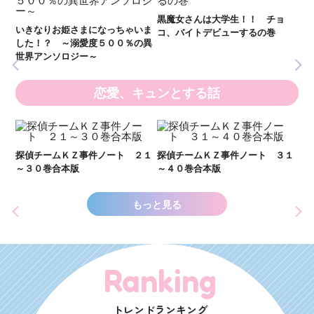
全
新 妖界ナビ・ルナ１～１１ 全
黒魔女さんは大学生！！ チョ
１１巻合本版
いま
コ、バイトデビューするの巻
の異
恋愛、キュンとする話
い
し
２１
探偵チームＫＺ事件ノート ３１
探偵チームＫＺ事件ノート １１
世
～４０巻合本版
～２０巻合本版
もっと見る
Ranking
トレンドランキング