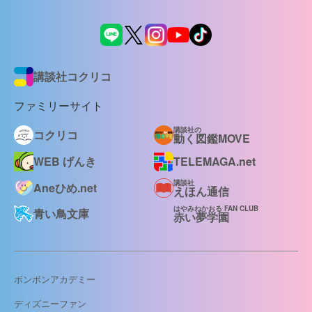
講談社コクリコ
ファミリーサイト
講談社の
コクリコ
動く図鑑MOVE
WEB げんき
TELEMAGA.net
講談社
Aneひめ.net
えほん通信
はやみねかおる FAN CLUB
青い鳥文庫
赤い夢学園
ボンボンアカデミー
ディズニーファン