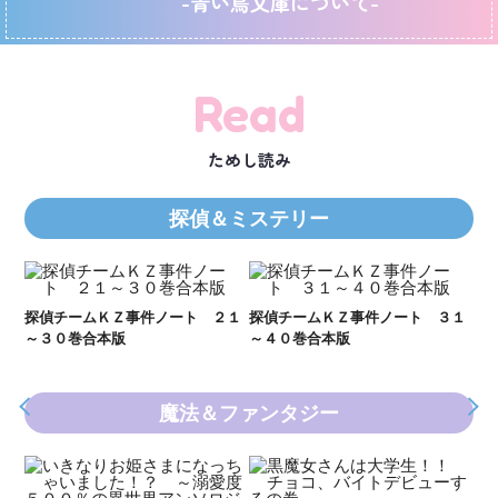
-青い鳥文庫について-
Read
ためし読み
探偵＆ミステリー
Ｋ
数
２１
探偵チームＫＺ事件ノート ３１
探偵チームＫＺ事件ノート １１
～４０巻合本版
～２０巻合本版
魔法＆ファンタジー
妖