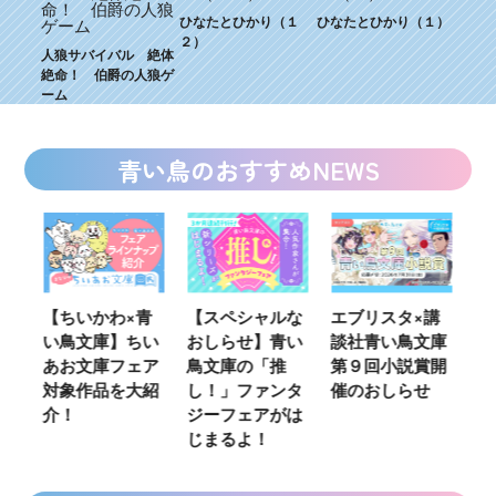
ひなたとひかり（１
ひなたとひかり（１）
２）
人狼サバイバル 絶体
絶命！ 伯爵の人狼ゲ
ーム
青い鳥のおすすめNEWS
ウ
【ちいかわ×青
【スペシャルな
エブリスタ×講
【
い鳥文庫】ちい
おしらせ】青い
談社青い鳥文庫
女
あお文庫フェア
鳥文庫の「推
第９回小説賞開
る
対象作品を大紹
し！」ファンタ
催のおしらせ
ミ
介！
ジーフェアがは
じまるよ！