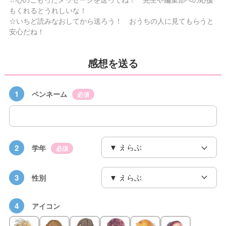
もくれるとうれしいな！
☆いちど読みなおしてから送ろう！ おうちの人に見てもらうと
安心だね！
感想を送る
1
ペンネーム
必須
2
学年
必須
3
性別
4
アイコン