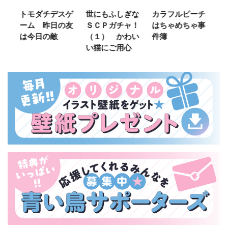
ご
トモダチデスゲ
世にもふしぎな
カラフルピーチ
長
ーム 昨日の友
ＳＣＰガチャ！
はちゃめちゃ事
部
は今日の敵
（１） かわい
件簿
い猫にご用心