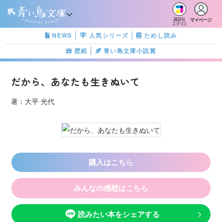
マイページ
講談社
コクリコ
NEWS
人気シリーズ
ためし読み
壁紙
青い鳥文庫小説賞
だから、あなたも生きぬいて
著：大平 光代
購入はこちら
みんなの感想はこちら
読みたい本をシェアする