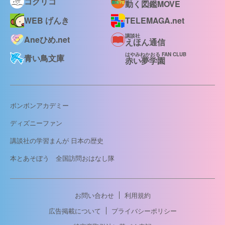
コクリコ
動く図鑑MOVE
WEB げんき
TELEMAGA.net
講談社
Aneひめ.net
えほん通信
はやみねかおる FAN CLUB
青い鳥文庫
赤い夢学園
ボンボンアカデミー
ディズニーファン
講談社の学習まんが 日本の歴史
本とあそぼう 全国訪問おはなし隊
お問い合わせ
利用規約
広告掲載について
プライバシーポリシー