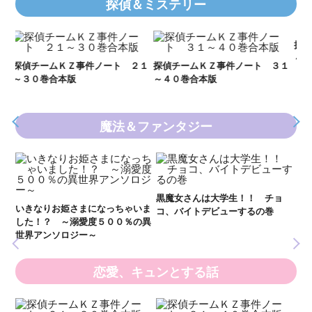
探偵＆ミステリー
Ｋ
数
２１
探偵チームＫＺ事件ノート ３１
探偵チームＫＺ事件ノート １１
～４０巻合本版
～２０巻合本版
魔法＆ファンタジー
妖
全
新 妖界ナビ・ルナ１～１１ 全
黒魔女さんは大学生！！ チョ
１１巻合本版
いま
コ、バイトデビューするの巻
の異
恋愛、キュンとする話
い