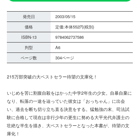
発売日
2003/05/15
価格
定価:本体552円(税別)
ISBN-13
9784062737586
判型
A6
ページ数
304ページ
215万部突破の大ベストセラー待望の文庫化！
いじめを苦に割腹自殺をはかった中学2年生の少女。自暴自棄に
なり、転落の一途を辿っていた彼女は「おっちゃん」に出会
い、過去を断ち切り立ち直る決意をする。猛勉強の末、司法試
験に合格して現在は非行少年の更生に努める大平光代弁護士の
壮絶な半生を描き、大ベストセラーとなった本書が、待望の文
庫化！