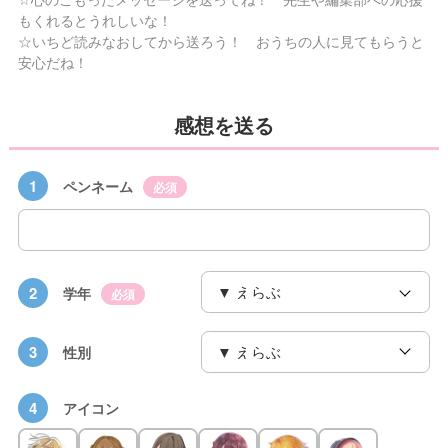
もくれるとうれしいな！
☆いちど読みなおしてから送ろう！ おうちの人に見てもらうと
安心だね！
感想を送る
1
ペンネーム
必須
2
学年
必須
3
性別
4
アイコン