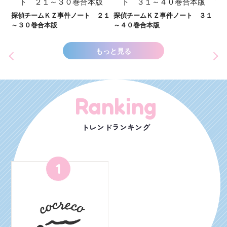
し
２１
探偵チームＫＺ事件ノート ３１
探偵チームＫＺ事件ノート １１
世
～４０巻合本版
～２０巻合本版
もっと見る
Ranking
トレンドランキング
1