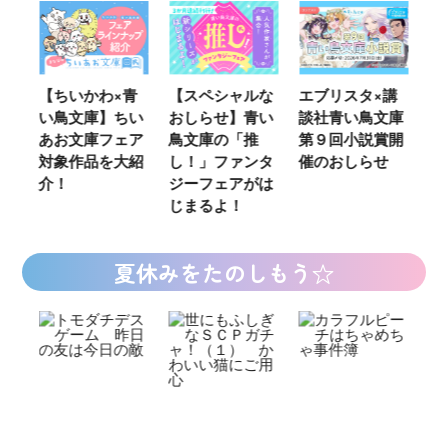
ウ
【ちいかわ×青
【スペシャルな
エブリスタ×講
【
い鳥文庫】ちい
おしらせ】青い
談社青い鳥文庫
女
あお文庫フェア
鳥文庫の「推
第９回小説賞開
る
対象作品を大紹
し！」ファンタ
催のおしらせ
ミ
介！
ジーフェアがは
じまるよ！
夏休みをたのしもう☆