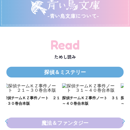
-青い鳥文庫について-
Read
ためし読み
探偵＆ミステリー
Ｋ
数
２１
探偵チームＫＺ事件ノート ３１
探偵チームＫＺ事件ノート １１
～４０巻合本版
～２０巻合本版
魔法＆ファンタジー