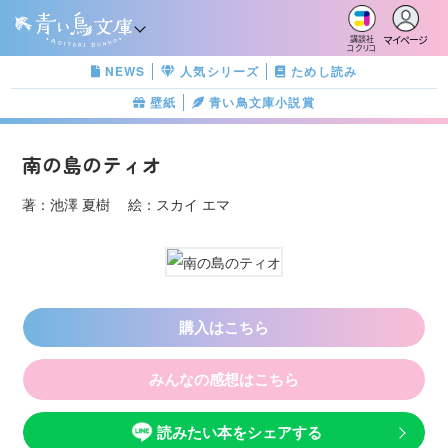
マイページ
講談社
コクリコ
NEWS
人気シリーズ
ためし読み
壁紙
青い鳥文庫小説賞
南の島のティオ
著：池澤 夏樹 絵：スカイ エマ
購入はこちら
みんなの感想はこちら
読みたい本をシェアする