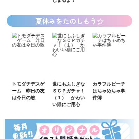
夏休みをたのしもう☆
ご
トモダチデスゲ
世にもふしぎな
カラフルピーチ
長
ーム 昨日の友
ＳＣＰガチャ！
はちゃめちゃ事
部
は今日の敵
（１） かわい
件簿
い猫にご用心