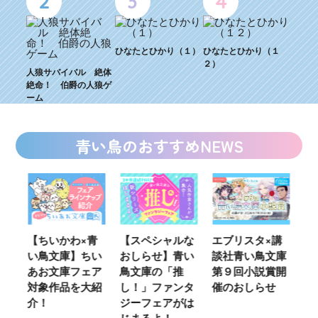
2
3
4
ひなたとひかり（１）
ひなたとひかり（１
２）
人狼サバイバル 絶体
絶命！ 伯爵の人狼ゲ
ーム
青い鳥のおすすめNEWS
ウ
【ちいかわ×青
【スペシャルな
エブリスタ×講
【
い鳥文庫】ちい
おしらせ】青い
談社青い鳥文庫
女
あお文庫フェア
鳥文庫の「推
第９回小説賞開
る
対象作品を大紹
し！」ファンタ
催のおしらせ
ミ
介！
ジーフェアがは
じまるよ！