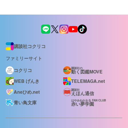
講談社コクリコ
ファミリーサイト
講談社の
コクリコ
動く図鑑MOVE
WEB げんき
TELEMAGA.net
講談社
Aneひめ.net
えほん通信
はやみねかおる FAN CLUB
青い鳥文庫
赤い夢学園