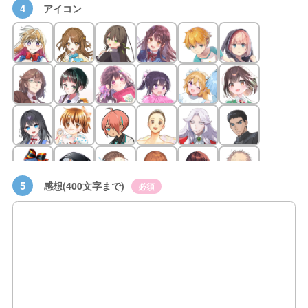
4
アイコン
5
感想(400文字まで)
必須