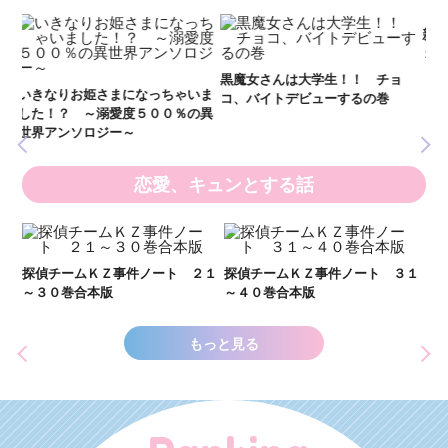
妖
全
新 妖界ナビ・ルナ１～１１ 全
黒魔女さんは大学生！！ チョ
１１巻合本版
いま
コ、バイトデビューするの巻
の異
恋愛、キュンとする話
い
し
２１
探偵チームＫＺ事件ノート ３１
探偵チームＫＺ事件ノート １１
世
～４０巻合本版
～２０巻合本版
もっと見る