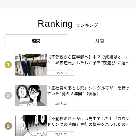
Ranking
ランキング
週間
月間
【不登校から医学部へ】中２で成績はオール
１「昼夜逆転」したわが子を”夜遊び”に連れ
出した母の気づき
コクリコ
「正社員の落とし穴」シングルマザーを待っ
ていた“魔の２年間”【後編】
コクリコ
【不登校のきっかけは先生でした】「カウン
セリングの時間」生徒の情報をバラしたの
は…《第２話》
コクリコ