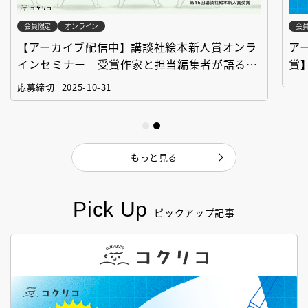
会員限定
オンライン
会
【アーカイブ配信中】講談社絵本新人賞オンラ
ア
インセミナー 受賞作家と担当編集者が語る
賞
「絵本創作実践講座」
作
応募締切
2025-10-31
もっと見る
Pick Up
ピックアップ記事