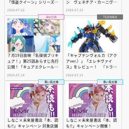
「怪盗クイーン」シリーズ最
ン ヴェネチア・カーニヴァ
新刊〔99ページ分を先行公
ル』を発売前に読める【先行
2026.07.22
2026.07.22
開〕
ためし読み増量版】
Aneひめ
TELEMAGA
７月19日放映「名探偵プリキ
「キャプテンヴォルカ（アク
ュア！」第25話あらすじ先行
アver.）」「エレキヴァイ
公開！「キュアエクレールの
ス」をレビュー！ 『トラン
正体」
スフォーマー ワイルドキン
2026.07.18
2026.07.15
グＷ』
青い鳥文庫
青い鳥文庫
しなこ×未来屋書店「本、読
しなこ×未来屋書店「本、読
も!!」キャンペーン 対象店舗
も!!」キャンペーン開催！