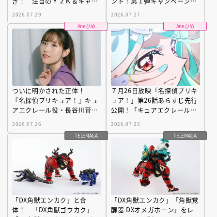
ぎ！ 注目のＹ２Ｋ＆ギャル
ント！第１弾キャンペーン開
デザイン大集合
始
2026.07.29
2026.07.27
Aneひめ
Aneひめ
ついに明かされた正体！
７月26日放映「名探偵プリキ
『名探偵プリキュア！』キュ
ュア！」第26話あらすじ先行
アエクレール役・長谷川育美
公開！「キュアエクレールの
さんインタビュー「変身後
復活！」
2026.07.26
2026.07.25
の“あるギャップ”に驚きまし
TELEMAGA
TELEMAGA
た」
「DX角獣エンカク」と合
「DX角獣エンカク」「角獣覚
体！ 「DX角獣ゴウカク」
醒器 DXオメガホーン」をレ