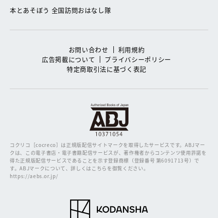
本とあそぼう 全国訪問おはなし隊
お問い合わせ
利用規約
広告掲載について
プライバシーポリシー
特定商取引法に基づく表記
コクリコ［cocreco］は正規版配信サイトマークを取得したサービスです。
ABJマー
クは、この電子書店・電子書籍配信サービスが、著作権者からコンテンツ使用許諾を
得た正規版配信サービスであることを示す登録商標（登録番号 第6091713号）で
す。ABJマークについて、詳しくはこちらを御覧ください。
https://aebs.or.jp/