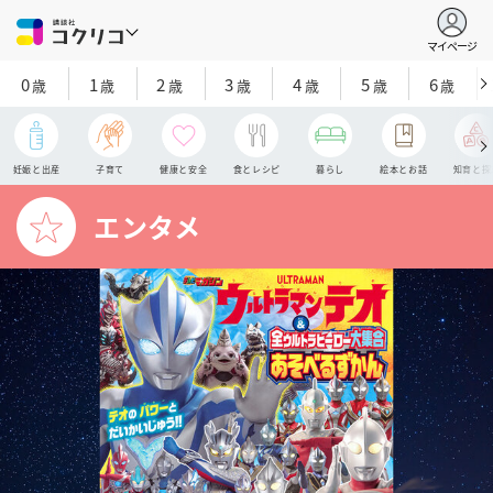
マイページ
0
1
2
3
4
5
6
歳
歳
歳
歳
歳
歳
歳
妊娠と出産
子育て
健康と安全
食とレシピ
暮らし
絵本とお話
知育と探
エンタメ