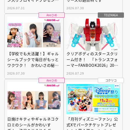
キャンペーン開催！
2026.07.31
2026.07.30
Aneひめ
TELEMAGA
【学校でも大活躍！】ギャル
クリアボディのスタースクリ
シールブックで毎日がもっと
ーム付き！ 『トランスフォ
ワクワク！ かわいさの秘密
ーマーFANBOOK2026』2026
とは？
年７月31日発売！
2026.07.30
2026.07.29
Aneひめ
コクリコ
日焼けキティやギャルネコク
「月刊ディズニーファン」公
ロミのシールがかわいす
式Xでパークチケットプレゼ