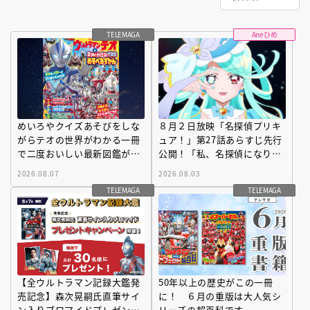
TELEMAGA
Aneひめ
めいろやクイズあそびをしな
８月２日放映「名探偵プリキ
がらテオの世界がわかる一冊
ュア！」第27話あらすじ先行
で二度おいしい最新図鑑が登
公開！「私、名探偵になりま
場！
した。」
2026.08.07
2026.08.03
TELEMAGA
TELEMAGA
【全ウルトラマン記録大鑑発
50年以上の歴史がこの一冊
売記念】森次晃嗣氏直筆サイ
に！ ６月の重版は大人気シ
ン入りブロマイドプレゼント
リーズの超百科です