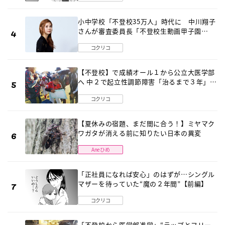
小中学校「不登校35万人」時代に 中川翔子
さんが審査委員長「不登校生動画甲子園
2026」が開催
コクリコ
【不登校】で成績オール１から公立大医学部
へ 中２で起立性調節障害「治るまで３年」の
診断 そのとき母は
コクリコ
【夏休みの宿題、まだ間に合う！】ミヤマク
ワガタが消える前に知りたい日本の異変
Aneひめ
「正社員になれば安心」のはずが…シングル
マザーを待っていた“魔の２年間”【前編】
コクリコ
「不登校から医学部進学」“ラップとフリー