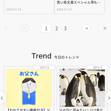
青い鳥文庫スペシャル帯も公
開♡
2026.07.14
2026.07.14
1
2
3
Trend
今日のトレンド
コクリコ
コクリコ
【わかりやすい動画付き】父
父の日に読みたい！パパ鳥た