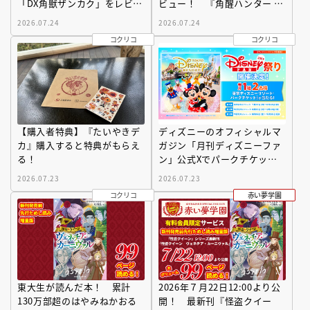
「DX角獣ザンカク」をレビュ
ビュー！ 『角醒ハンター オ
ー！
メガホーン』の玩具展開がス
2026.07.24
2026.07.24
タート！
コクリコ
コクリコ
【購入者特典】『たいやきデ
ディズニーのオフィシャルマ
カ』購入すると特典がもらえ
ガジン「月刊ディズニーファ
る！
ン」公式Xでパークチケット
が当たるキャンペーン祭りを
2026.07.23
2026.07.23
開催！
コクリコ
赤い夢学園
東大生が読んだ本！ 累計
2026年７月22日12:00より公
130万部超のはやみねかおる
開！ 最新刊『怪盗クイー