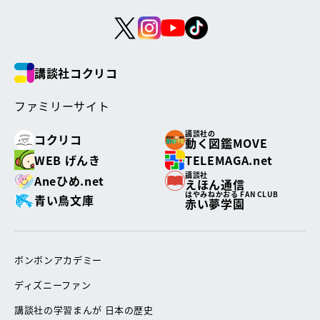
講談社コクリコ
ファミリーサイト
講談社の
コクリコ
動く図鑑MOVE
WEB げんき
TELEMAGA.net
講談社
Aneひめ.net
えほん通信
はやみねかおる FAN CLUB
青い鳥文庫
赤い夢学園
ボンボンアカデミー
ディズニーファン
講談社の学習まんが 日本の歴史