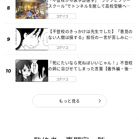
スクール”でトンネルを脱して高校受験へ
〔元野球少年の実話〕
コクリコ
【不登校のきっかけは先生でした】「意見の
ない人間は損する」担任の一言が苦しみに…
《第１話》
コクリコ
「死にたいなら死ねばいいじゃん！」不登校
の姉に浴びせてしまった言葉【番外編・後
編】
コクリコ
もっと見る