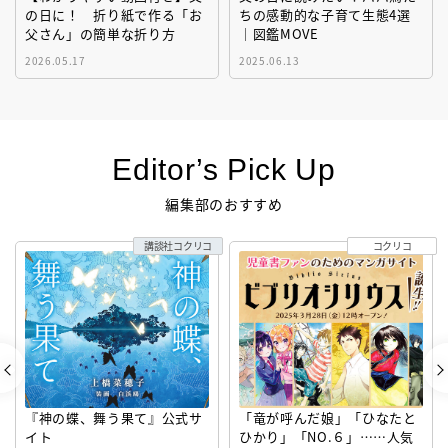
の日に！ 折り紙で作る「お
ちの感動的な子育て生態4選
父さん」の簡単な折り方
｜図鑑MOVE
2026.05.17
2025.06.13
Editor’s Pick Up
編集部のおすすめ
講談社コクリコ
コクリコ
『神の蝶、舞う果て』公式サ
「竜が呼んだ娘」「ひなたと
イト
ひかり」「NO.６」……人気