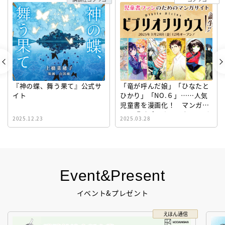
『神の蝶、舞う果て』公式サ
「竜が呼んだ娘」「ひなたと
イト
ひかり」「NO.６」……人気
児童書を漫画化！ マンガサ
イト『ビブリオシリウス』誕
2025.12.23
2025.03.28
生！
Event&Present
イベント&プレゼント
えほん通信