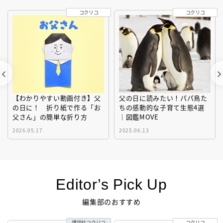
コクリコ
コクリコ
【わかりやすい動画付き】父
父の日に読みたい！パパ鳥た
の日に！ 折り紙で作る「お
ちの感動的な子育て生態4選
父さん」の簡単な折り方
｜図鑑MOVE
2026.05.17
2025.06.13
Editor’s Pick Up
編集部のおすすめ
講談社コクリコ
コクリコ