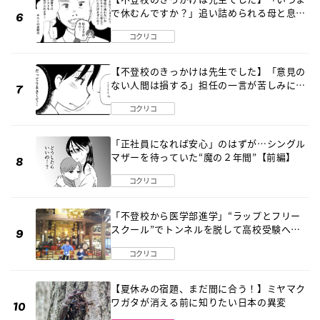
で休むんですか？」追い詰められる母と息子
《第６話》
コクリコ
【不登校のきっかけは先生でした】「意見の
ない人間は損する」担任の一言が苦しみに…
《第１話》
コクリコ
「正社員になれば安心」のはずが…シングル
マザーを待っていた“魔の２年間”【前編】
コクリコ
「不登校から医学部進学」“ラップとフリー
スクール”でトンネルを脱して高校受験へ
〔元野球少年の実話〕
コクリコ
【夏休みの宿題、まだ間に合う！】ミヤマク
ワガタが消える前に知りたい日本の異変