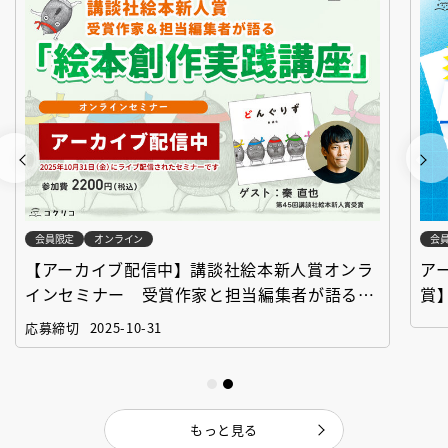
会員限定
オンライン
会
【アーカイブ配信中】講談社絵本新人賞オンラ
ア
インセミナー 受賞作家と担当編集者が語る
賞
「絵本創作実践講座」
作
応募締切
2025-10-31
もっと見る