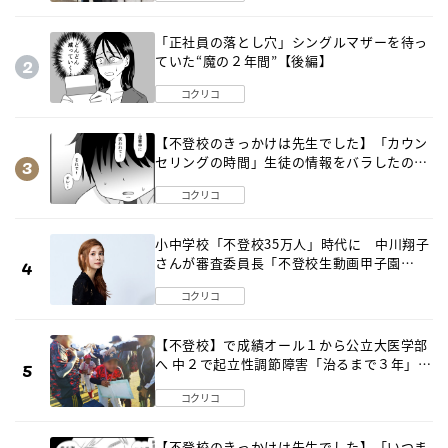
「正社員の落とし穴」シングルマザーを待っ
ていた“魔の２年間”【後編】
コクリコ
【不登校のきっかけは先生でした】「カウン
セリングの時間」生徒の情報をバラしたの
は…《第２話》
コクリコ
小中学校「不登校35万人」時代に 中川翔子
さんが審査委員長「不登校生動画甲子園
2026」が開催
コクリコ
【不登校】で成績オール１から公立大医学部
へ 中２で起立性調節障害「治るまで３年」の
診断 そのとき母は
コクリコ
【不登校のきっかけは先生でした】「いつま