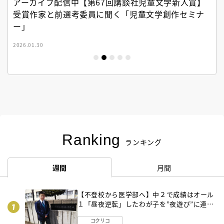
アーカイブ配信中【第67回講談社児童文学新人賞】
受賞作家と前選考委員に聞く「児童文学創作セミナ
ー」
2026.01.30
Ranking
ランキング
週間
月間
【不登校から医学部へ】中２で成績はオール
１「昼夜逆転」したわが子を”夜遊び”に連れ
出した母の気づき
コクリコ