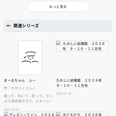
もっと見る
関連シリーズ
まーるちゃん ふ～
たのしい幼稚園 ２０２６年
９・１０・１１月号
作：キボリノコンノ
2026.07.31
吸って、吐いて、笑って。たっ
ぷり深呼吸できて、スキンシッ
プが楽しめる、大人気木彫作
2026.10.21
家、キボリノコンノ初のファー