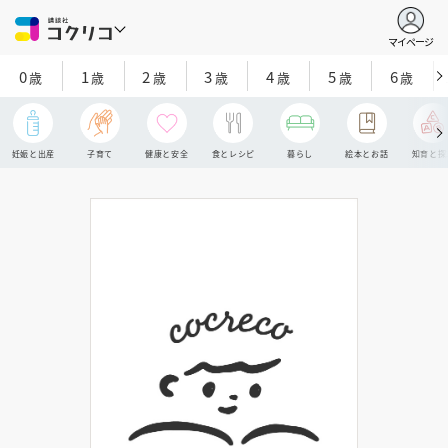
マイページ
0
1
2
3
4
5
6
歳
歳
歳
歳
歳
歳
歳
妊娠と出産
子育て
健康と安全
食とレシピ
暮らし
絵本とお話
知育と探