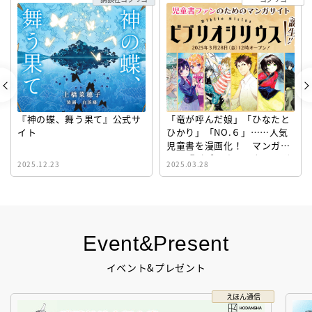
『神の蝶、舞う果て』公式サ
「竜が呼んだ娘」「ひなたと
イト
ひかり」「NO.６」……人気
児童書を漫画化！ マンガサ
イト『ビブリオシリウス』誕
2025.12.23
2025.03.28
生！
Event&Present
イベント&プレゼント
えほん通信