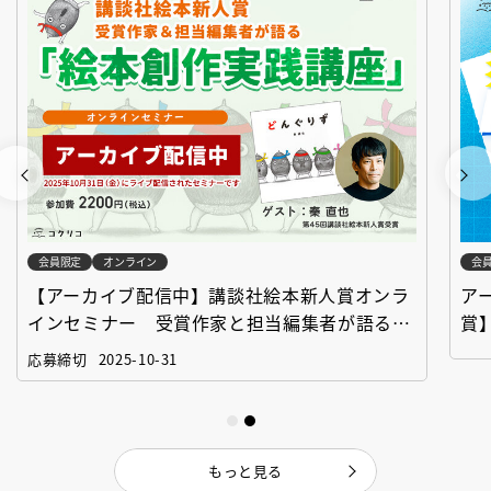
会員限定
オンライン
会
【アーカイブ配信中】講談社絵本新人賞オンラ
ア
インセミナー 受賞作家と担当編集者が語る
賞
「絵本創作実践講座」
作
応募締切
2025-10-31
もっと見る