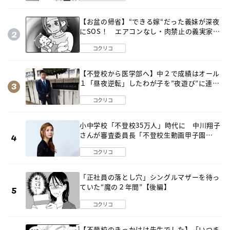
【お盆の帰省】“できる嫁“だった義妹が深夜
にSOS！ エアコンなし・肉禁止の義実家ル
ールに変化が…〈後編〉
コクリコ
【不登校から医学部へ】中２で成績はオール
１「昼夜逆転」したわが子を”夜遊び”に連れ
出した母の気づき
コクリコ
小中学校「不登校35万人」時代に 中川翔子
さんが審査委員長「不登校生動画甲子園
2026」が開催
コクリコ
「正社員の落とし穴」シングルマザーを待っ
ていた“魔の２年間”【後編】
コクリコ
【不登校のきっかけは先生でした】「いつま