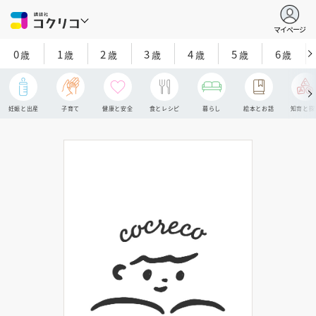
マイページ
0
1
2
3
4
5
6
歳
歳
歳
歳
歳
歳
歳
妊娠と出産
子育て
健康と安全
食とレシピ
暮らし
絵本とお話
知育と探