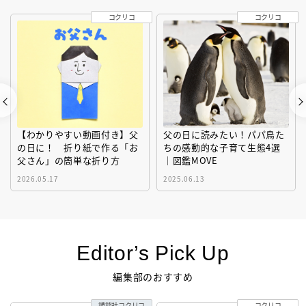
コクリコ
コクリコ
【わかりやすい動画付き】父
父の日に読みたい！パパ鳥た
の日に！ 折り紙で作る「お
ちの感動的な子育て生態4選
父さん」の簡単な折り方
｜図鑑MOVE
2026.05.17
2025.06.13
Editor’s Pick Up
編集部のおすすめ
講談社コクリコ
コクリコ