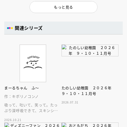
もっと見る
関連シリーズ
まーるちゃん ふ～
たのしい幼稚園 ２０２６年
９・１０・１１月号
作：キボリノコンノ
2026.07.31
吸って、吐いて、笑って。たっ
ぷり深呼吸できて、スキンシッ
プが楽しめる、大人気木彫作
2026.10.21
家、キボリノコンノ初のファー