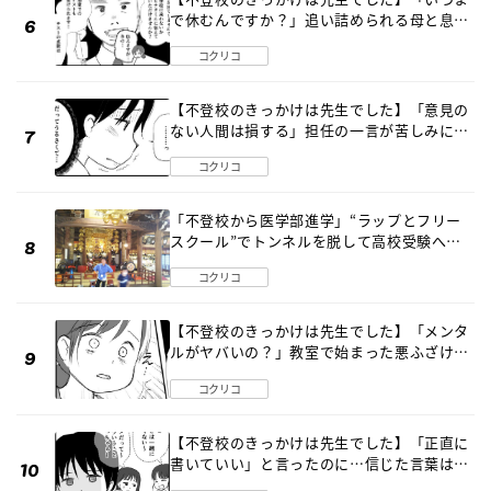
で休むんですか？」追い詰められる母と息子
《第６話》
コクリコ
【不登校のきっかけは先生でした】「意見の
ない人間は損する」担任の一言が苦しみに…
《第１話》
コクリコ
「不登校から医学部進学」“ラップとフリー
スクール”でトンネルを脱して高校受験へ
〔元野球少年の実話〕
コクリコ
【不登校のきっかけは先生でした】「メンタ
ルがヤバいの？」教室で始まった悪ふざけ
《第３話》
コクリコ
【不登校のきっかけは先生でした】「正直に
書いていい」と言ったのに…信じた言葉は噓
だった《第４話》