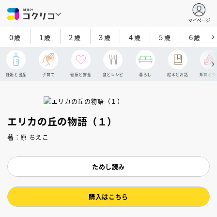
マイページ
0
1
2
3
4
5
6
歳
歳
歳
歳
歳
歳
歳
妊娠と出産
子育て
健康と安全
食とレシピ
暮らし
絵本とお話
知育と探
エリカの丘の物語（１）
著：原 ちえこ
ためし読み
購入はこちら