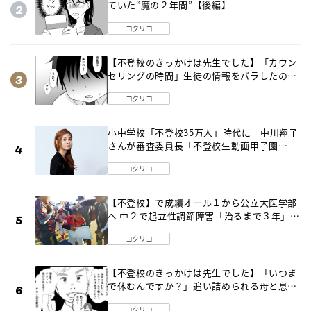
ていた“魔の２年間”【後編】
コクリコ
【不登校のきっかけは先生でした】「カウン
セリングの時間」生徒の情報をバラしたの
は…《第２話》
コクリコ
小中学校「不登校35万人」時代に 中川翔子
さんが審査委員長「不登校生動画甲子園
2026」が開催
コクリコ
【不登校】で成績オール１から公立大医学部
へ 中２で起立性調節障害「治るまで３年」の
診断 そのとき母は
コクリコ
【不登校のきっかけは先生でした】「いつま
で休むんですか？」追い詰められる母と息子
《第６話》
コクリコ