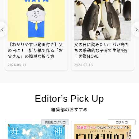
【わかりやすい動画付き】父
父の日に読みたい！パパ鳥た
の日に！ 折り紙で作る「お
ちの感動的な子育て生態4選
父さん」の簡単な折り方
｜図鑑MOVE
2026.05.17
2025.06.13
Editor’s Pick Up
編集部のおすすめ
講談社コクリコ
コクリコ