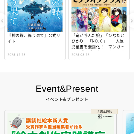
『神の蝶、舞う果て』公式サ
「竜が呼んだ娘」「ひなたと
イト
ひかり」「NO.６」……人気
児童書を漫画化！ マンガサ
イト『ビブリオシリウス』誕
2025.12.23
2025.03.28
生！
Event&Present
イベント&プレゼント
えほん通信