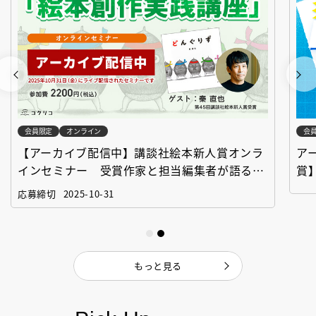
会員限定
オンライン
会
【アーカイブ配信中】講談社絵本新人賞オンラ
ア
インセミナー 受賞作家と担当編集者が語る
賞
「絵本創作実践講座」
作
応募締切
2025-10-31
もっと見る