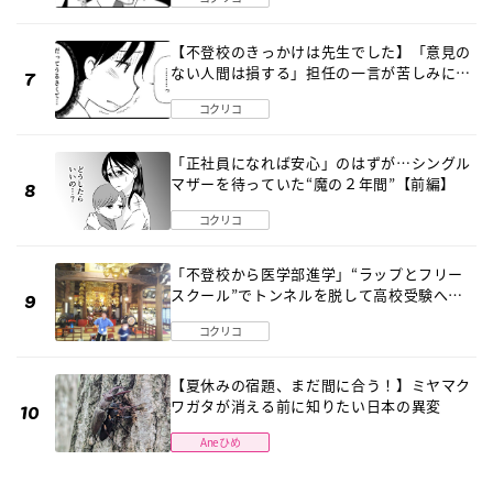
【不登校のきっかけは先生でした】「意見の
ない人間は損する」担任の一言が苦しみに…
《第１話》
コクリコ
「正社員になれば安心」のはずが…シングル
マザーを待っていた“魔の２年間”【前編】
コクリコ
「不登校から医学部進学」“ラップとフリー
スクール”でトンネルを脱して高校受験へ
〔元野球少年の実話〕
コクリコ
【夏休みの宿題、まだ間に合う！】ミヤマク
ワガタが消える前に知りたい日本の異変
Aneひめ