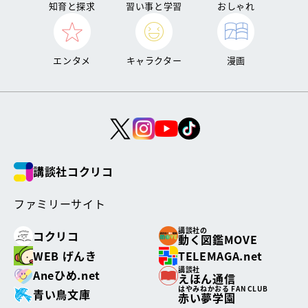
知育と探求
習い事と学習
おしゃれ
エンタメ
キャラクター
漫画
講談社コクリコ
ファミリーサイト
講談社の
コクリコ
動く図鑑MOVE
WEB げんき
TELEMAGA.net
講談社
Aneひめ.net
えほん通信
はやみねかおる FAN CLUB
青い鳥文庫
赤い夢学園