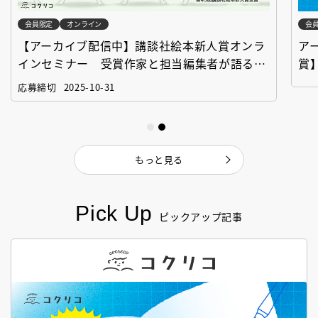
会員限定
オンライン
会
【アーカイブ配信中】講談社絵本新人賞オンラ
ア
インセミナー 受賞作家と担当編集者が語る
賞
「絵本創作実践講座」
作
応募締切
2025-10-31
もっと見る
Pick Up
ピックアップ記事