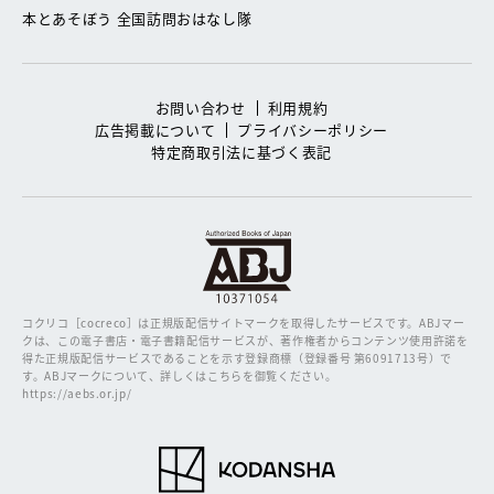
本とあそぼう 全国訪問おはなし隊
お問い合わせ
利用規約
広告掲載について
プライバシーポリシー
特定商取引法に基づく表記
コクリコ［cocreco］は正規版配信サイトマークを取得したサービスです。
ABJマー
クは、この電子書店・電子書籍配信サービスが、著作権者からコンテンツ使用許諾を
得た正規版配信サービスであることを示す登録商標（登録番号 第6091713号）で
す。ABJマークについて、詳しくはこちらを御覧ください。
https://aebs.or.jp/