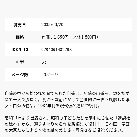
発売日
2003/03/20
価格
定価：1,650円（本体1,500円）
ISBN-13
9784061482708
判型
B5
ページ数
50ページ
白菊の中から拾われて育てられた白菊は、阿蘇の山道を、親をたず
ねて一人で旅ゆく。明治～戦前にかけて全国的に一世を風靡した孝
女・白菊の物語。1937年刊を現代仮名遣いで復刊。
昭和11年より出版され、昭和の子どもたちを夢中にさせた「講談社
の絵本」から、選りすぐりの名作を新編集で復刊！ 日本画・童画
の大家たちによる本物の絵の美しさ・丹念さをご堪能ください。