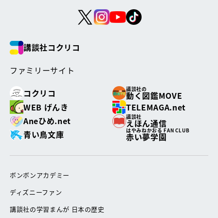
講談社コクリコ
ファミリーサイト
講談社の
コクリコ
動く図鑑MOVE
WEB げんき
TELEMAGA.net
講談社
Aneひめ.net
えほん通信
はやみねかおる FAN CLUB
青い鳥文庫
赤い夢学園
ボンボンアカデミー
ディズニーファン
講談社の学習まんが 日本の歴史