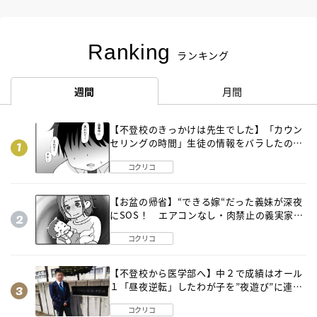
Ranking
ランキング
週間
月間
【不登校のきっかけは先生でした】「カウン
セリングの時間」生徒の情報をバラしたの
は…《第２話》
コクリコ
【お盆の帰省】“できる嫁“だった義妹が深夜
にSOS！ エアコンなし・肉禁止の義実家ル
ールに変化が…〈後編〉
コクリコ
【不登校から医学部へ】中２で成績はオール
１「昼夜逆転」したわが子を”夜遊び”に連れ
出した母の気づき
コクリコ