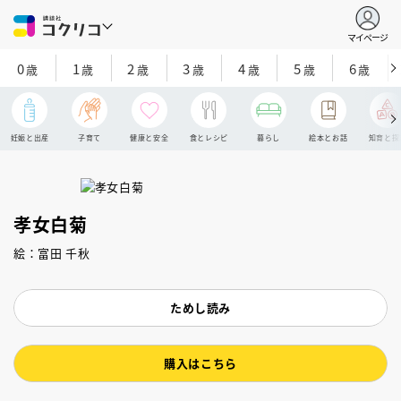
マイページ
0
1
2
3
4
5
6
歳
歳
歳
歳
歳
歳
歳
妊娠と出産
子育て
健康と安全
食とレシピ
暮らし
絵本とお話
知育と探
孝女白菊
絵：富田 千秋
ためし読み
購入はこちら