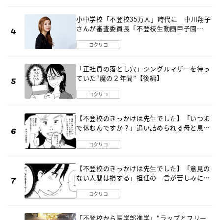
小中学校「不登校35万人」時代に 中川翔子
さんが審査委員長「不登校生動画甲子園
2026」が開催
コクリコ
「正社員の落とし穴」シングルマザーを待っ
ていた“魔の２年間”【後編】
コクリコ
【不登校のきっかけは先生でした】「いつま
で休むんですか？」追い詰められる母と息子
《第６話》
コクリコ
【不登校のきっかけは先生でした】「意見の
ない人間は損する」担任の一言が苦しみに…
《第１話》
コクリコ
「不登校から医学部進学」“ラップとフリー