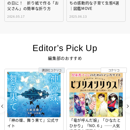
の日に！ 折り紙で作る「お
ちの感動的な子育て生態4選
父さん」の簡単な折り方
｜図鑑MOVE
2026.05.17
2025.06.13
Editor’s Pick Up
編集部のおすすめ
講談社コクリコ
コクリコ
『神の蝶、舞う果て』公式サ
「竜が呼んだ娘」「ひなたと
イト
ひかり」「NO.６」……人気