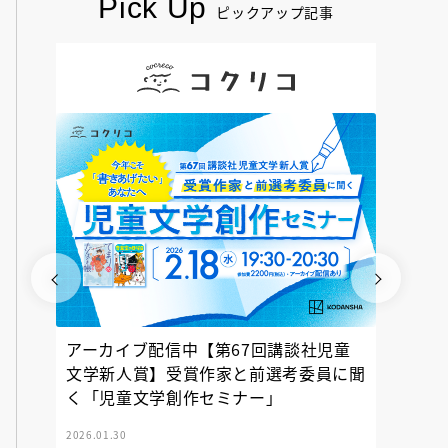
Pick Up
ピックアップ記事
アーカイブ配信中【第67回講談社児童
『神の
文学新人賞】受賞作家と前選考委員に聞
く「児童文学創作セミナー」
2026.01.30
2025.12.23