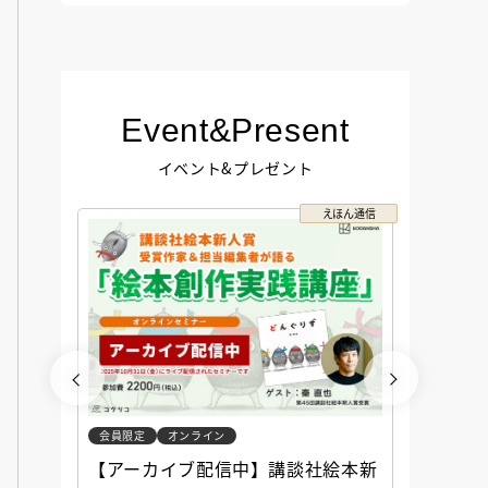
Event&Present
イベント&プレゼント
コクリコ
えほん通信
会員限定
オンライン
会員限定
談社児
【アーカイブ配信中】講談社絵本新
アーカ