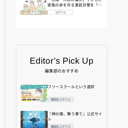
家族の命を守る事前対策を「防
災アドバイザー」が解説
コクリコ
Editor’s Pick Up
編集部のおすすめ
フリースクールという選択
講談社コクリコ
『神の蝶、舞う果て』公式サイ
ト
講談社コクリコ