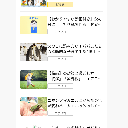
語」６選
げんき
【わかりやすい動画付き】父の
日に！ 折り紙で作る「お父さ
ん」の簡単な折り方
コクリコ
父の日に読みたい！パパ鳥たち
の感動的な子育て生態4選｜図
鑑MOVE
コクリコ
【梅雨】の対策と過ごし方
「洗濯」「紫外線」「エアコ
ン」「ゲリラ豪雨」…〔気象予
コクリコ
報士が完全ガイド〕
ニホンアマガエルはからだの色
が変わる！カエルの体のしくみ
から両生類の特ちょうまで図鑑
コクリコ
MOVEが解説！
「台風・大雨の備え」子どもと