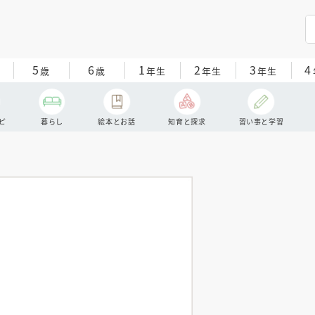
5
6
1
2
3
4
歳
歳
年生
年生
年生
ピ
暮らし
絵本とお話
知育と探求
習い事と学習