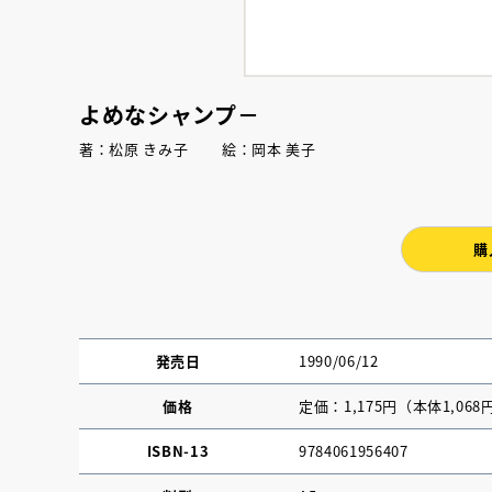
よめなシャンプ－
著：松原 きみ子 絵：岡本 美子
購
発売日
1990/06/12
価格
定価：1,175円（本体1,068
ISBN-13
9784061956407