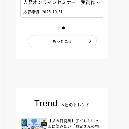
選考委
人賞オンラインセミナー 受賞作家
童文学
ナー」
と担当編集者が語る「絵本創作実践
員に聞
応募締切
2025-10-31
講座」
もっと見る
Trend
今日のトレンド
【父の日特集】子どもといっし
ょに読みたい「お父さんの物