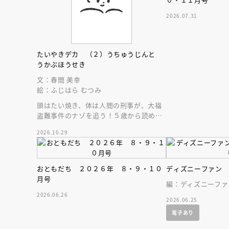
人賞オンラ
と担当編集
2026.07.31
応募締切
202
講座」
たいやきデカ （２）うちゅうじんと
うかぶほうせき
文：春間 美幸
絵：ふじはら むつみ
頭はたい焼き、体は人間の刑事が、大福
盗難事件のナゾを追う！５歳から読める
エンタメ読み物の新シリーズ第２巻目。
2026.10.29
おともだち ２０２６年 ８・９・１０
ディズニーファン
月号
編：ディズニーファ
2026.06.26
2026.06.25
電子あり