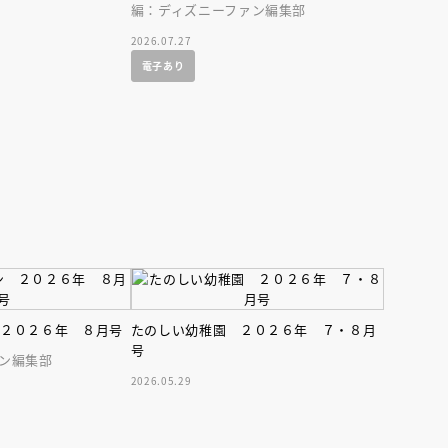
インセミナー 受賞作家
童文学新人賞】受賞作家と前
編：ディズニーファン編集部
者が語る「絵本創作実践
員に聞く「児童文学創作セミ
5-10-31
2026.07.27
電子あり
 ２０２６年 ８月号
たのしい幼稚園 ２０２６年 ７・８月
号
ン編集部
2026.05.29