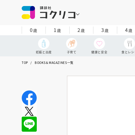
0
1
2
3
4
歳
歳
歳
歳
歳
妊娠と出産
子育て
健康と安全
食とレシ
TOP
BOOKS＆MAGAZINES一覧