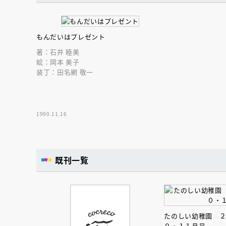
もんだいはプレゼント
著：石井 睦美
絵：岡本 美子
装丁：田名網 敬一
1990.11.16
既刊一覧
会員限定
オ
たのしい幼稚園 
【アーカイ
０・１１月号