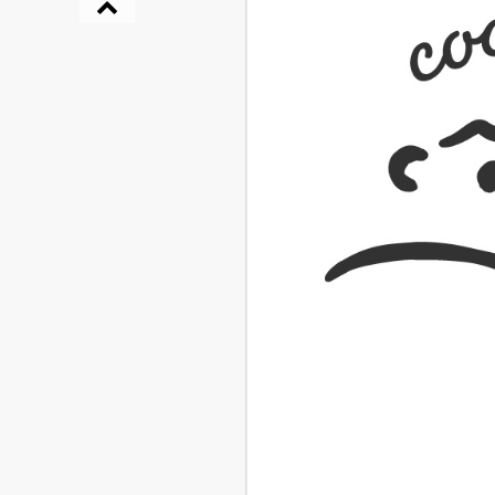
『NO.６再会』
イト ＃４ 20
2025.02.17