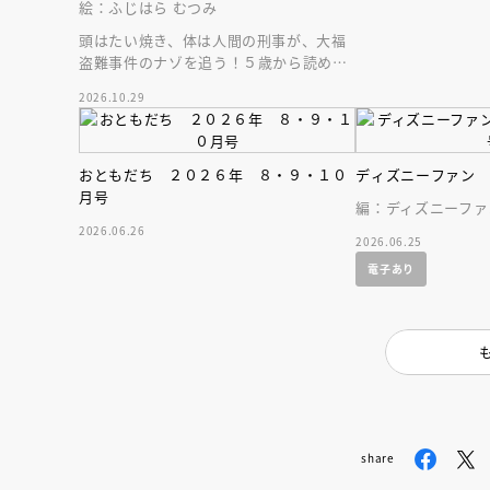
絵：ふじはら むつみ
頭はたい焼き、体は人間の刑事が、大福
盗難事件のナゾを追う！５歳から読める
エンタメ読み物の新シリーズ第２巻目。
2026.10.29
おともだち ２０２６年 ８・９・１０
ディズニーファン
月号
編：ディズニーファ
2026.06.26
2026.06.25
電子あり
share