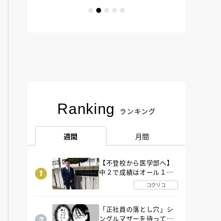
Ranking
ランキング
週間
月間
【不登校から医学部へ】
中２で成績はオール１
「昼夜逆転」したわが子
コクリコ
を”夜遊び”に連れ出した
母の気づき
「正社員の落とし穴」シ
ングルマザーを待ってい