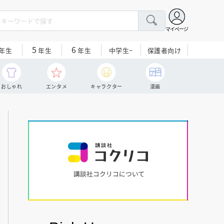
マイページ
5
6
中学生~
保護者向け
年生
年生
年生
おしゃれ
エンタメ
キャラクター
漫画