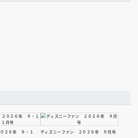
えほん通信
ンライン
会員限定
オンライン
２０２６年 ９・１
ディズニーファン ２０２６年 ９月号
ブ配信中】講談社絵本新
アーカイブ配信中【第67回講