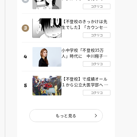
た“魔の２年間”【後編】
コクリコ
【不登校のきっかけは先
生でした】「カウンセリ
ングの時間」生徒の情報
コクリコ
をバラしたのは…《第２
話》
小中学校「不登校35万
人」時代に 中川翔子さ
んが審査委員長「不登校
コクリコ
生動画甲子園 2026」が開
催
【不登校】で成績オール
１から公立大医学部へ 中
２で起立性調節障害「治
コクリコ
るまで３年」の診断 その
とき母は
もっと見る