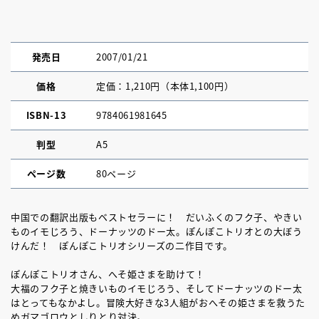
発売日
2007/01/21
価格
定価：1,210円（本体1,100円）
ISBN-13
9784061981645
判型
A5
ページ数
80ページ
中国での翻訳出版もベストセラーに！ だいふくのフク子、やきい
ものイモじろう、ドーナッツのドー太。ぽんぽこトリオとの大ぼう
けんだ！ ぽんぽこトリオシリーズの二作目です。
ぽんぽこトリオさん、へそ姫さまを助けて！
大福のフク子と焼きいものイモじろう、そしてドーナッツのドー太
はとってもなかよし。冒険大好きな3人組がおへその姫さまを救うた
めガマゴロウとしりとり対決。