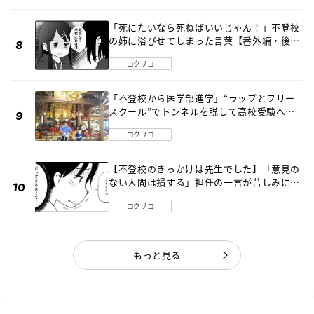
「死にたいなら死ねばいいじゃん！」不登校
の姉に浴びせてしまった言葉【番外編・後
編】
コクリコ
「不登校から医学部進学」“ラップとフリー
スクール”でトンネルを脱して高校受験へ
〔元野球少年の実話〕
コクリコ
【不登校のきっかけは先生でした】「意見の
ない人間は損する」担任の一言が苦しみに…
《第１話》
コクリコ
もっと見る