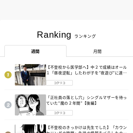
Ranking
ランキング
週間
月間
【不登校から医学部へ】中２で成績はオール
１「昼夜逆転」したわが子を”夜遊び”に連れ
出した母の気づき
コクリコ
「正社員の落とし穴」シングルマザーを待っ
ていた“魔の２年間”【後編】
コクリコ
【不登校のきっかけは先生でした】「カウン
セリングの時間」生徒の情報をバラしたの