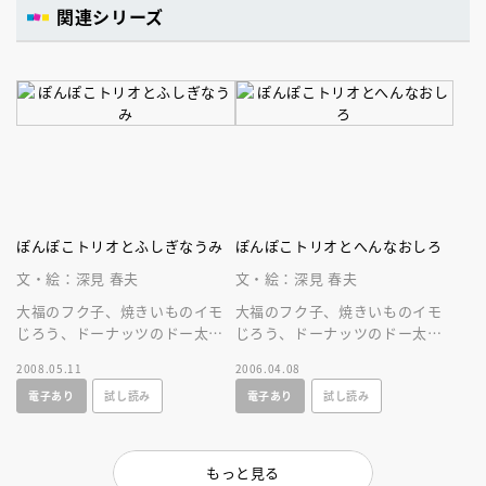
関連シリーズ
ぽんぽこトリオとふしぎなうみ
ぽんぽこトリオとへんなおしろ
文・絵：深見 春夫
文・絵：深見 春夫
大福のフク子、焼きいものイモ
大福のフク子、焼きいものイモ
じろう、ドーナッツのドー太は
じろう、ドーナッツのドー太が
海の子のピンチをすくえるの
ミミズク城にのりこみます。ひ
2008.05.11
2006.04.08
か。ひとり読みに最適。＜小学
とり読みにぴったりです＜小学
電子あり
試し読み
電子あり
試し読み
１年生から＞
１年生から＞
もっと見る