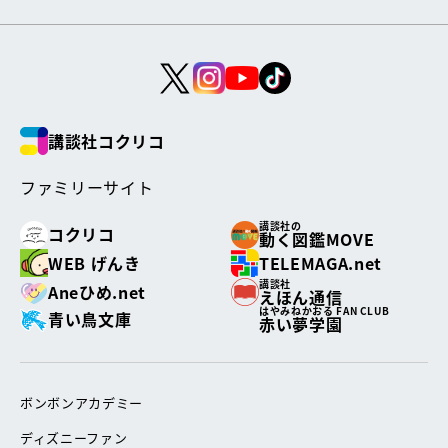
講談社コクリコ
ファミリーサイト
講談社の
コクリコ
動く図鑑MOVE
WEB げんき
TELEMAGA.net
講談社
Aneひめ.net
えほん通信
はやみねかおる FAN CLUB
青い鳥文庫
赤い夢学園
ボンボンアカデミー
ディズニーファン