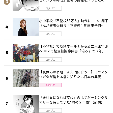
は…《第２話》
コクリコ
小中学校「不登校35万人」時代に 中川翔子
さんが審査委員長「不登校生動画甲子園
2026」が開催
コクリコ
【不登校】で成績オール１から公立大医学部
へ 中２で起立性調節障害「治るまで３年」の
診断 そのとき母は
コクリコ
【夏休みの宿題、まだ間に合う！】ミヤマク
ワガタが消える前に知りたい日本の異変
Aneひめ
「正社員になれば安心」のはずが…シングル
マザーを待っていた“魔の２年間”【前編】
コクリコ