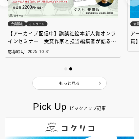
会員限定
オンライン
会
【アーカイブ配信中】講談社絵本新人賞オンラ
ア
インセミナー 受賞作家と担当編集者が語る
賞
「絵本創作実践講座」
作
応募締切
2025-10-31
もっと見る
Pick Up
ピックアップ記事