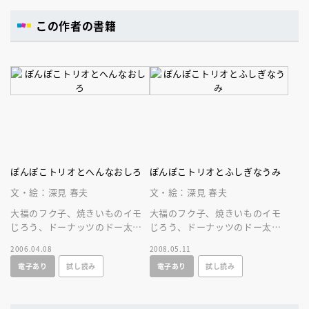
この作者の書籍
ぽんぽこトリオとへんなおしろ
ぽんぽこトリオとふしぎなうみ
文・絵：深見 春夫
文・絵：深見 春夫
大福のフク子、焼きいものイモ
大福のフク子、焼きいものイモ
じろう、ドーナッツのドー太が
じろう、ドーナッツのドー太は
ミミズク城にのりこみます。ひ
海の子のピンチをすくえるの
2006.04.08
2008.05.11
とり読みにぴったりです＜小学
か。ひとり読みに最適。＜小学
電子あり
試し読み
電子あり
試し読み
１年生から＞
１年生から＞