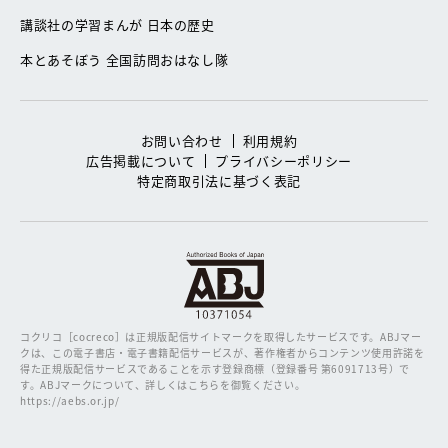
講談社の学習まんが 日本の歴史
本とあそぼう 全国訪問おはなし隊
お問い合わせ
利用規約
広告掲載について
プライバシーポリシー
特定商取引法に基づく表記
コクリコ［cocreco］は正規版配信サイトマークを取得したサービスです。
ABJマー
クは、この電子書店・電子書籍配信サービスが、著作権者からコンテンツ使用許諾を
得た正規版配信サービスであることを示す登録商標（登録番号 第6091713号）で
す。ABJマークについて、詳しくはこちらを御覧ください。
https://aebs.or.jp/