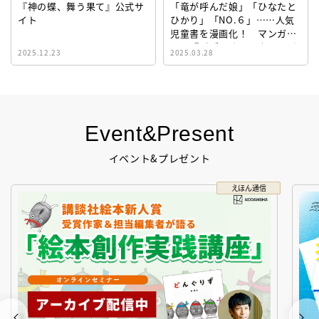
『神の蝶、舞う果て』公式サ
「竜が呼んだ娘」「ひなたと
イト
ひかり」「NO.６」……人気
児童書を漫画化！ マンガサ
イト『ビブリオシリウス』誕
2025.12.23
2025.03.28
生！
Event&Present
イベント&プレゼント
えほん通信