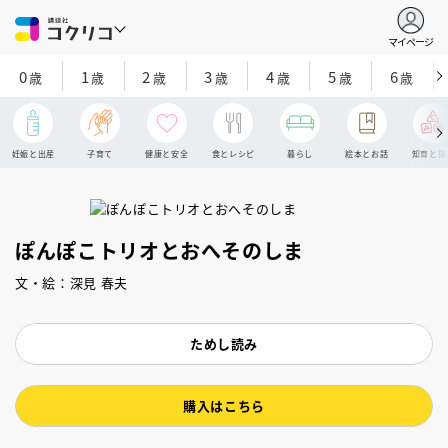
マイページ
0
1
2
3
4
5
6
歳
歳
歳
歳
歳
歳
歳
妊娠と出産
子育て
健康と安全
食とレシピ
暮らし
絵本とお話
知育と探
ぽんぽこトリオとおへそのしま
文・絵：深見 春夫
ためし読み
購入はこちら