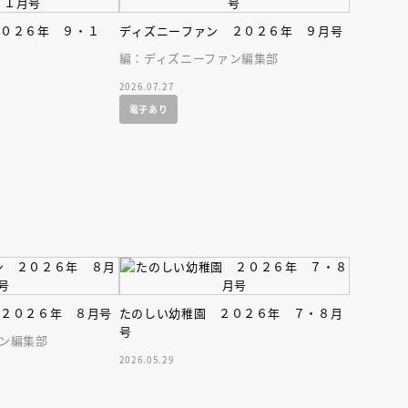
インセミナー 受賞作家
童文学新人賞】受賞作家と前
者が語る「絵本創作実践
員に聞く「児童文学創作セミ
２０２６年 ９・１
ディズニーファン ２０２６年 ９月号
5-10-31
編：ディズニーファン編集部
2026.07.27
電子あり
 ２０２６年 ８月号
たのしい幼稚園 ２０２６年 ７・８月
号
ン編集部
2026.05.29