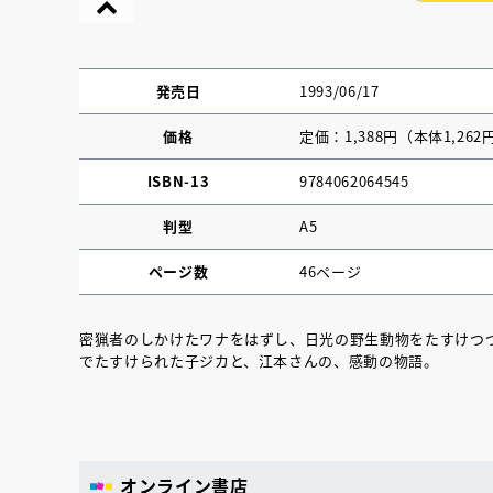
発売日
1993/06/17
価格
定価：1,388円（本体1,262
ISBN-13
9784062064545
判型
A5
ページ数
46ページ
密猟者のしかけたワナをはずし、日光の野生動物をたすけつ
でたすけられた子ジカと、江本さんの、感動の物語。
『NO.６再会』
イト ＃４ 20
2025.02.17
オンライン書店