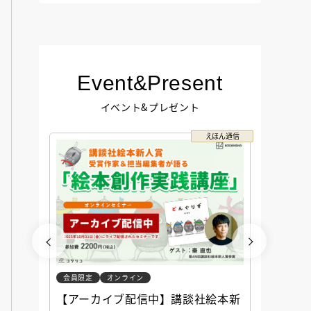
Event&Present
イベント&プレゼント
コクリコ
えほん通信
会員限定
オンライン
会員限定
談社児
【アーカイブ配信中】講談社絵本新
アーカ