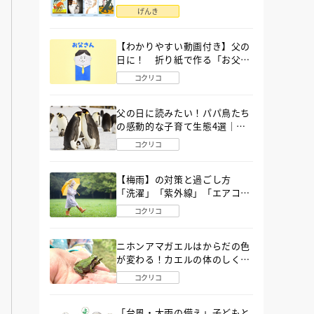
語」６選
げんき
【わかりやすい動画付き】父の
日に！ 折り紙で作る「お父さ
ん」の簡単な折り方
コクリコ
父の日に読みたい！パパ鳥たち
の感動的な子育て生態4選｜図
鑑MOVE
コクリコ
【梅雨】の対策と過ごし方
「洗濯」「紫外線」「エアコ
ン」「ゲリラ豪雨」…〔気象予
コクリコ
報士が完全ガイド〕
ニホンアマガエルはからだの色
が変わる！カエルの体のしくみ
から両生類の特ちょうまで図鑑
コクリコ
MOVEが解説！
「台風・大雨の備え」子どもと