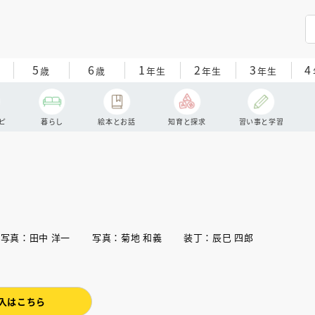
5
6
1
2
3
4
歳
歳
年生
年生
年生
ピ
暮らし
絵本とお話
知育と探求
習い事と学習
 写真：田中 洋一 写真：菊地 和義 装丁：辰巳 四郎
入はこちら