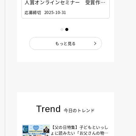
選考委
人賞オンラインセミナー 受賞作家
童文学
ナー」
と担当編集者が語る「絵本創作実践
員に聞
応募締切
2025-10-31
講座」
もっと見る
Trend
今日のトレンド
【父の日特集】子どもといっし
ょに読みたい「お父さんの物