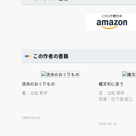
この作者の書籍
流氷のおくりもの
縄文杉に会う
著：立松 和平
文：立松 和平
写真：日下田 紀三
1994.08.01
1995.07.17