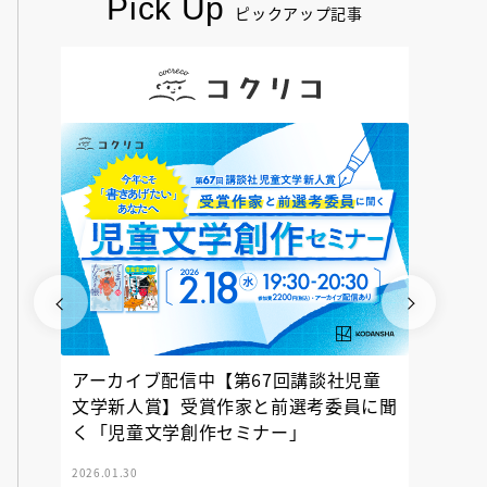
Pick Up
ピックアップ記事
アーカイブ配信中【第67回講談社児童
『神の
文学新人賞】受賞作家と前選考委員に聞
く「児童文学創作セミナー」
2026.01.30
2025.12.23