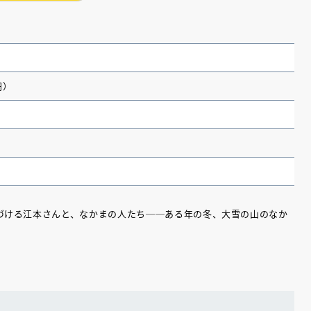
円）
づける江本さんと、なかまの人たち──ある年の冬、大雪の山のなか
（あさのあつこ）特設サ
フリースクールという選択
26年９月30日発売決定！
2026.03.31