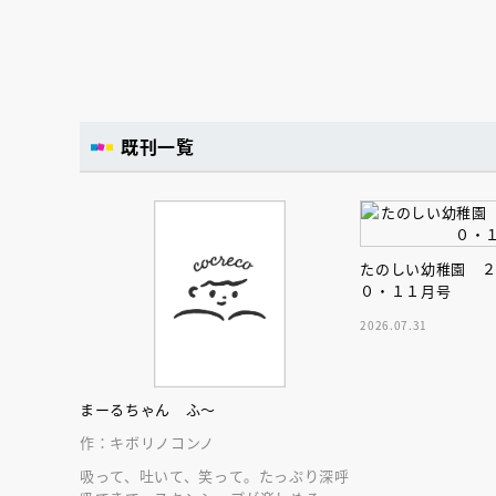
既刊一覧
たのしい幼稚園 
０・１１月号
2026.07.31
まーるちゃん ふ～
作：キボリノコンノ
吸って、吐いて、笑って。たっぷり深呼