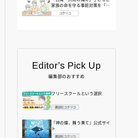
家族の命を守る事前対策を「防
災アドバイザー」が解説
コクリコ
Editor’s Pick Up
編集部のおすすめ
フリースクールという選択
講談社コクリコ
『神の蝶、舞う果て』公式サイ
ト
講談社コクリコ