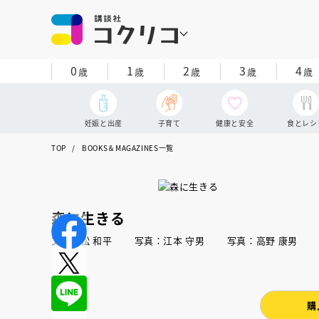
0
1
2
3
4
歳
歳
歳
歳
歳
妊娠と出産
子育て
健康と安全
食とレシ
TOP
BOOKS＆MAGAZINES一覧
森に生きる
文：立松 和平 写真：江本 守男 写真：高野 康男
購