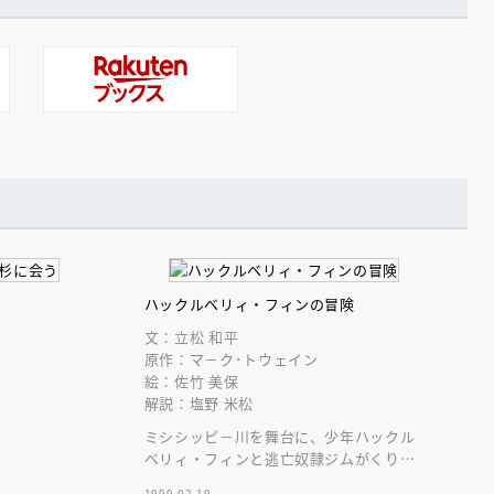
ハックルベリィ・フィンの冒険
文：立松 和平
原作：マ－ク･トウェイン
絵：佐竹 美保
解説：塩野 米松
ミシシッピ－川を舞台に、少年ハックル
ベリィ・フィンと逃亡奴隷ジムがくりひ
ろげる冒険物語。アメリカ文学の傑作が
1999.02.19