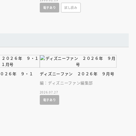
立松流に新翻案。
電子あり
試し読み
２０２６年 ９・１
ディズニーファン ２０２６年 ９月号
編：ディズニーファン編集部
2026.07.27
電子あり