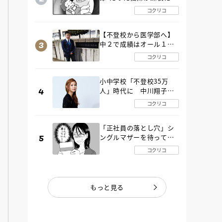
SOS！ エアコンなし・
コクリコ
肉禁止の義実家ルールに
変化が…〈後編〉
【不登校から医学部へ】
中２で成績はオール１
「昼夜逆転」したわが子
コクリコ
を”夜遊び”に連れ出した
母の気づき
小中学校「不登校35万
人」時代に 中川翔子さ
んが審査委員長「不登校
コクリコ
生動画甲子園 2026」が開
催
「正社員の落とし穴」シ
ングルマザーを待ってい
た“魔の２年間”【後編】
コクリコ
もっと見る