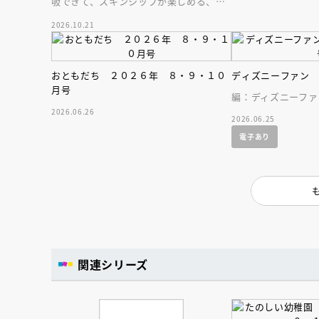
吸できて、スキンシップが楽しめる、大
人気木彫作家、キボリノコンノ初のファ
2026.10.21
ーストブック。
おともだち ２０２６年 ８・９・１０
ディズニーファン
月号
編：ディズニーファ
2026.06.26
2026.06.25
電子あり
関連シリーズ
会員限定
オ
【アーカイ