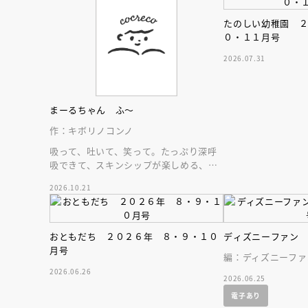
人賞オンラ
と担当編集
たのしい幼稚園 
応募締切
202
０・１１月号
講座」
2026.07.31
まーるちゃん ふ～
作：キボリノコンノ
吸って、吐いて、笑って。たっぷり深呼
吸できて、スキンシップが楽しめる、大
人気木彫作家、キボリノコンノ初のファ
2026.10.21
ーストブック。
おともだち ２０２６年 ８・９・１０
ディズニーファン
月号
編：ディズニーファ
2026.06.26
2026.06.25
電子あり