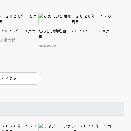
 ２０２６年 ８月号
たのしい幼稚園 ２０２６年 ７・８月
号
ン編集部
2026.05.29
えほん通信
もっと見る
ンライン
会員限定
オンライン
ブ配信中】講談社絵本新
アーカイブ配信中【第67回講