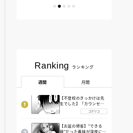
Ranking
ランキング
週間
月間
【不登校のきっかけは先
生でした】「カウンセリ
ングの時間」生徒の情報
コクリコ
をバラしたのは…《第２
話》
【お盆の帰省】“できる
嫁“だった義妹が深夜に