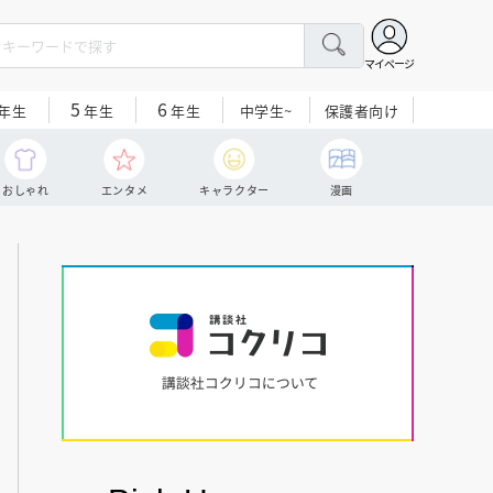
マイページ
5
6
中学生~
保護者向け
年生
年生
年生
おしゃれ
エンタメ
キャラクター
漫画