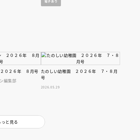
インセミナー 受賞作家
童文学新人賞】受賞作家と前
電子あり
者が語る「絵本創作実践
員に聞く「児童文学創作セミ
5-10-31
 ２０２６年 ８月号
たのしい幼稚園 ２０２６年 ７・８月
号
ン編集部
2026.05.29
もっと見る