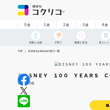
0
1
2
3
4
歳
歳
歳
歳
歳
妊娠と出産
子育て
健康と安全
食とレシ
TOP
BOOKS＆MAGAZINES一覧
ＤＩＳＮＥＹ １００ ＹＥＡＲＳ Ｃ
編：講談社
購