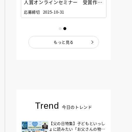
選考委
人賞オンラインセミナー 受賞作家
童文学
ナー」
と担当編集者が語る「絵本創作実践
員に聞
応募締切
2025-10-31
講座」
もっと見る
Trend
今日のトレンド
【父の日特集】子どもといっし
ょに読みたい「お父さんの物