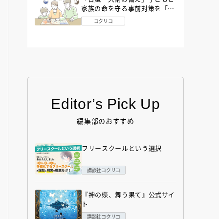
家族の命を守る事前対策を「防
災アドバイザー」が解説
コクリコ
Editor’s Pick Up
編集部のおすすめ
フリースクールという選択
講談社コクリコ
『神の蝶、舞う果て』公式サイ
ト
講談社コクリコ