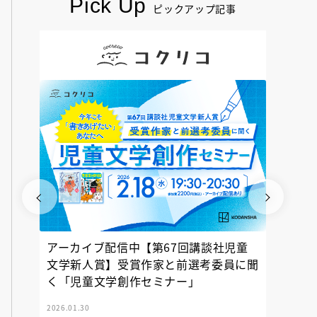
Pick Up
ピックアップ記事
アーカイブ配信中【第67回講談社児童
『神の
文学新人賞】受賞作家と前選考委員に聞
く「児童文学創作セミナー」
2026.01.30
2025.12.23