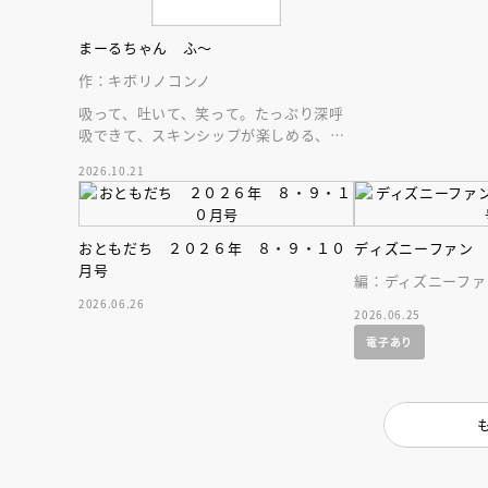
人賞オンラ
と担当編集
応募締切
202
まーるちゃん ふ～
講座」
作：キボリノコンノ
吸って、吐いて、笑って。たっぷり深呼
吸できて、スキンシップが楽しめる、大
人気木彫作家、キボリノコンノ初のファ
2026.10.21
ーストブック。
おともだち ２０２６年 ８・９・１０
ディズニーファン
月号
編：ディズニーファ
2026.06.26
2026.06.25
電子あり