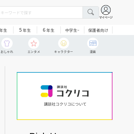
マイページ
5
6
中学生~
保護者向け
年生
年生
年生
おしゃれ
エンタメ
キャラクター
漫画