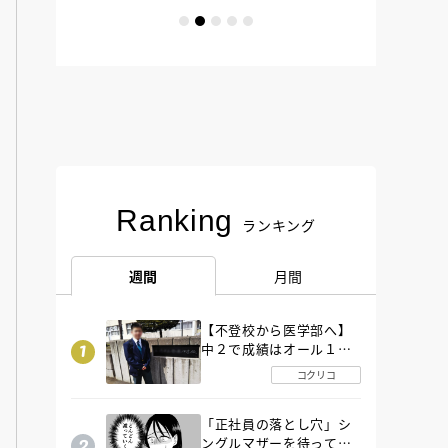
Ranking
ランキング
週間
月間
【不登校から医学部へ】
中２で成績はオール１
「昼夜逆転」したわが子
コクリコ
を”夜遊び”に連れ出した
母の気づき
「正社員の落とし穴」シ
ングルマザーを待ってい