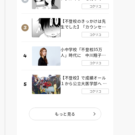
た“魔の２年間”【後編】
コクリコ
【不登校のきっかけは先
生でした】「カウンセリ
ングの時間」生徒の情報
コクリコ
をバラしたのは…《第２
話》
小中学校「不登校35万
人」時代に 中川翔子さ
んが審査委員長「不登校
コクリコ
生動画甲子園 2026」が開
催
【不登校】で成績オール
１から公立大医学部へ 中
２で起立性調節障害「治
コクリコ
るまで３年」の診断 その
とき母は
もっと見る