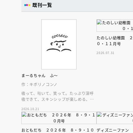
既刊一覧
たのしい幼稚園 
０・１１月号
2026.07.31
まーるちゃん ふ～
作：キボリノコンノ
吸って、吐いて、笑って。たっぷり深呼
吸できて、スキンシップが楽しめる、大
人気木彫作家、キボリノコンノ初のファ
2026.10.21
ーストブック。
おともだち ２０２６年 ８・９・１０
ディズニーファン