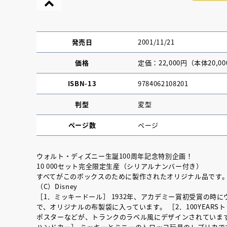
発売日
2001/11/21
価格
定価：22,000円（本体20,0
ISBN-13
9784062108201
判型
変型
ページ数
ページ
ウォルト・ディズニー生誕100周年記念特別企画！
10 000セット完全限定生産（シリアルナンバー付き）
『NO.６再会』
すべてがこのボックスのために製作されたオリジナル品です
（C）Disney
イト ＃４ 20
［1．ミッキードール］ 1932年、アカデミー賞初受賞の
で、オリジナルの布製袋に入っています。 ［2．100YEAR
ポスターなどが、トランクのラベル風にデザインされています。
2025.02.17
ハンドカー］ ミッキーとミニーのトロッコ玩具のレプリカで