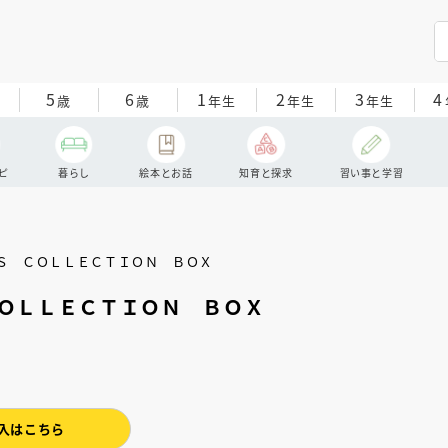
5
6
1
2
3
4
歳
歳
年生
年生
年生
ピ
暮らし
絵本とお話
知育と探求
習い事と学習
ＯＬＬＥＣＴＩＯＮ ＢＯＸ
入はこちら