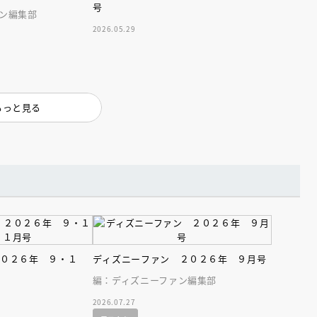
号
ン編集部
2026.05.29
もっと見る
えほん通信
２０２６年 ９・１
ディズニーファン ２０２６年 ９月号
編：ディズニーファン編集部
ンライン
会員限定
オンライン
ブ配信中】講談社絵本新
アーカイブ配信中【第67回講
2026.07.27