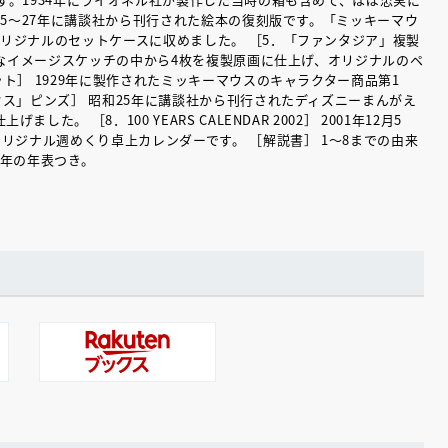
25～27年に講談社から刊行された絵本の復刻版です。「ミッキーマウ
リジナルのセットケースに収めました。 ［5．「ファンタジア」複製
大なイメージスケッチの中から4枚を複製原画に仕上げ、オリジナルのペ
ト］ 1929年に製作されたミッキーマウスのキャラクター商品第1
ウス」ピンズ］ 昭和25年に講談社から刊行されたディズニーまんがえ
 ［8．100 YEARS CALENDAR 2002］ 2001年12月5
リジナル週めくり卓上カレンダーです。 ［解説書］ 1～8までの由来
0年の年表つき。