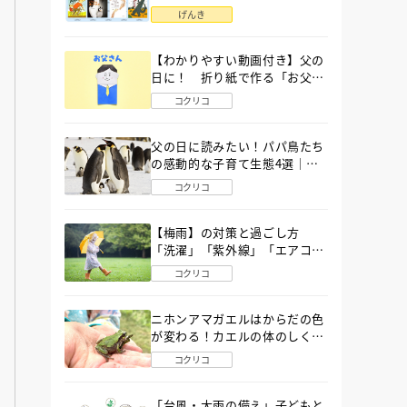
語」６選
げんき
【わかりやすい動画付き】父の
日に！ 折り紙で作る「お父さ
ん」の簡単な折り方
コクリコ
父の日に読みたい！パパ鳥たち
の感動的な子育て生態4選｜図
鑑MOVE
コクリコ
【梅雨】の対策と過ごし方
「洗濯」「紫外線」「エアコ
ン」「ゲリラ豪雨」…〔気象予
コクリコ
報士が完全ガイド〕
ニホンアマガエルはからだの色
が変わる！カエルの体のしくみ
から両生類の特ちょうまで図鑑
コクリコ
MOVEが解説！
「台風・大雨の備え」子どもと