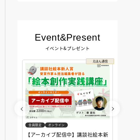
Event&Present
イベント&プレゼント
コクリコ
えほん通信
会員限定
オンライン
会員限定
談社児
【アーカイブ配信中】講談社絵本新
アーカ