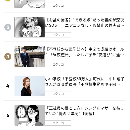
は…《第２話》
コクリコ
【お盆の帰省】“できる嫁“だった義妹が深夜
にSOS！ エアコンなし・肉禁止の義実家ル
ールに変化が…〈後編〉
コクリコ
【不登校から医学部へ】中２で成績はオール
１「昼夜逆転」したわが子を”夜遊び”に連れ
出した母の気づき
コクリコ
小中学校「不登校35万人」時代に 中川翔子
さんが審査委員長「不登校生動画甲子園
2026」が開催
コクリコ
「正社員の落とし穴」シングルマザーを待っ
ていた“魔の２年間”【後編】
コクリコ