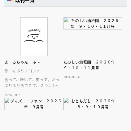
既刊一覧
まーるちゃん ふ～
たのしい幼稚園 ２０２６年
９・１０・１１月号
作：キボリノコンノ
2026.07.31
吸って、吐いて、笑って。たっ
ぷり深呼吸できて、スキンシッ
プが楽しめる、大人気木彫作
2026.10.21
家、キボリノコンノ初のファー
ストブック。