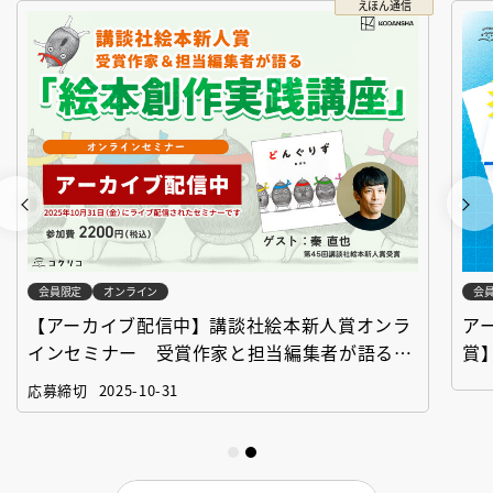
えほん通信
会員限定
オンライン
会
【アーカイブ配信中】講談社絵本新人賞オンラ
ア
インセミナー 受賞作家と担当編集者が語る
賞
「絵本創作実践講座」
作
応募締切
2025-10-31