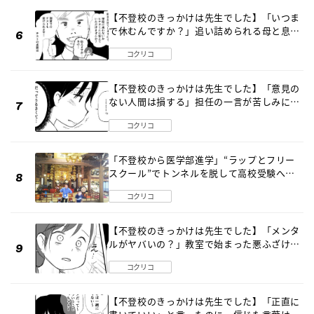
【不登校のきっかけは先生でした】「いつま
で休むんですか？」追い詰められる母と息子
《第６話》
コクリコ
【不登校のきっかけは先生でした】「意見の
ない人間は損する」担任の一言が苦しみに…
《第１話》
コクリコ
「不登校から医学部進学」“ラップとフリー
スクール”でトンネルを脱して高校受験へ
〔元野球少年の実話〕
コクリコ
【不登校のきっかけは先生でした】「メンタ
ルがヤバいの？」教室で始まった悪ふざけ
《第３話》
コクリコ
【不登校のきっかけは先生でした】「正直に