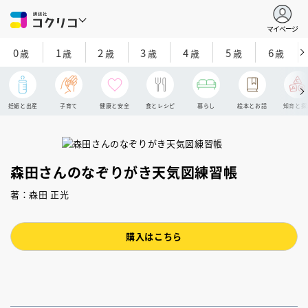
マイページ
0
1
2
3
4
5
6
歳
歳
歳
歳
歳
歳
歳
妊娠と出産
子育て
健康と安全
食とレシピ
暮らし
絵本とお話
知育と探
森田さんのなぞりがき天気図練習帳
著：森田 正光
購入はこちら