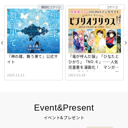
講談社コクリコ
コクリコ
『神の蝶、舞う果て』公式サ
「竜が呼んだ娘」「ひなたと
イト
ひかり」「NO.６」……人気
児童書を漫画化！ マンガサ
イト『ビブリオシリウス』誕
2025.12.23
2025.03.28
生！
Event&Present
イベント&プレゼント