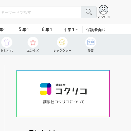
マイページ
5
6
中学生~
保護者向け
年生
年生
年生
おしゃれ
エンタメ
キャラクター
漫画