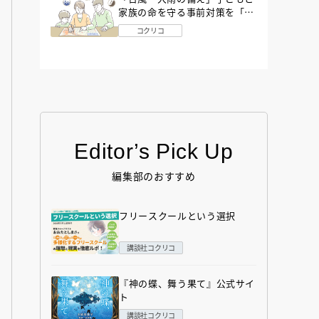
家族の命を守る事前対策を「防
災アドバイザー」が解説
コクリコ
Editor’s Pick Up
編集部のおすすめ
フリースクールという選択
講談社コクリコ
『神の蝶、舞う果て』公式サイ
ト
講談社コクリコ