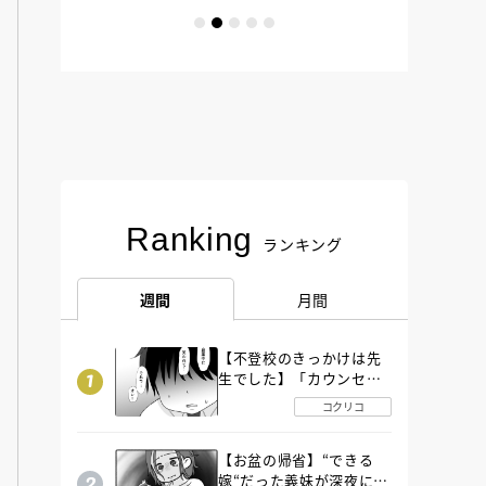
Ranking
ランキング
週間
月間
【不登校のきっかけは先
生でした】「カウンセリ
ングの時間」生徒の情報
コクリコ
をバラしたのは…《第２
話》
【お盆の帰省】“できる
嫁“だった義妹が深夜に