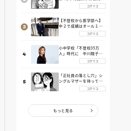
SOS！ エアコンなし・
コクリコ
肉禁止の義実家ルールに
変化が…〈後編〉
【不登校から医学部へ】
中２で成績はオール１
「昼夜逆転」したわが子
コクリコ
を”夜遊び”に連れ出した
母の気づき
小中学校「不登校35万
人」時代に 中川翔子さ
んが審査委員長「不登校
コクリコ
生動画甲子園 2026」が開
催
「正社員の落とし穴」シ
ングルマザーを待ってい
た“魔の２年間”【後編】
コクリコ
もっと見る