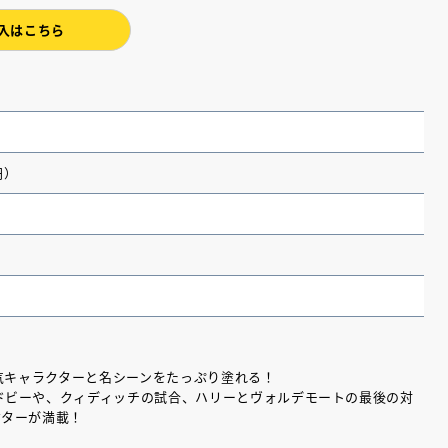
入はこちら
円）
（あさのあつこ）特設サ
フリースクールという選択
26年９月30日発売決定！
人気キャラクターと名シーンをたっぷり塗れる！
ドビーや、クィディッチの試合、ハリーとヴォルデモートの最後の対
クターが満載！
2026.03.31