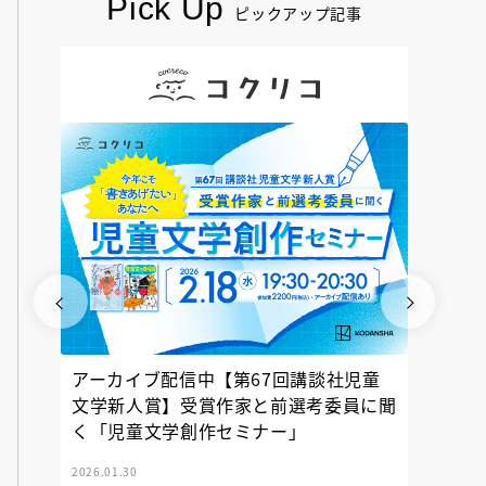
Pick Up
ピックアップ記事
アーカイブ配信中【第67回講談社児童
『神の
文学新人賞】受賞作家と前選考委員に聞
く「児童文学創作セミナー」
2026.01.30
2025.12.23