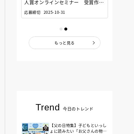
選考委
人賞オンラインセミナー 受賞作家
童文学
ナー」
と担当編集者が語る「絵本創作実践
員に聞
応募締切
2025-10-31
講座」
もっと見る
Trend
今日のトレンド
【父の日特集】子どもといっし
ょに読みたい「お父さんの物