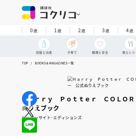
0
1
2
3
4
歳
歳
歳
歳
歳
妊娠と出産
子育て
健康と安全
食とレシ
TOP
BOOKS＆MAGAZINES一覧
Ｈａｒｒｙ Ｐｏｔｔｅｒ ＣＯＬＯＲ
ぬりえブック
編：インサイト･エディションズ