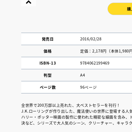
購
発売日
2016/02/28
価格
定価：2,178円（本体1,980
ISBN-13
9784062199469
判型
A4
ページ数
96ページ
『NO.６再会』
全世界で200万部以上売れた、大ベストセラーを刊行！
イト ＃４ 20
J.K.ローリングが作り出した、魔法使いの世界に登場する
ハリー・ポッター映画の製作に使われた精密な線画を含み、
決など、シリーズで大人気のシーン、クリーチャー、キャラ
2025.02.17