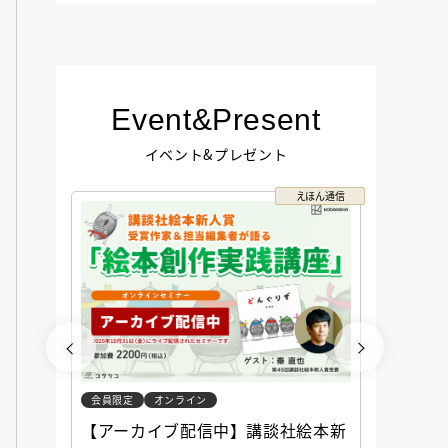
Event&Present
イベント&プレゼント
コクリコ
えほん通信
会員限定
オンライン
会員限定
談社児
【アーカイブ配信中】講談社絵本新
アーカ