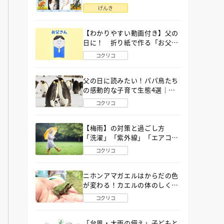
語」６選
げんき
【わかりやすい動画付き】父の
日に！ 折り紙で作る「お父さ
ん」の簡単な折り方
コクリコ
父の日に読みたい！パパ鳥たち
の感動的な子育て生態4選｜図
鑑MOVE
コクリコ
【梅雨】の対策と過ごし方
「洗濯」「紫外線」「エアコ
ン」「ゲリラ豪雨」…〔気象予
コクリコ
報士が完全ガイド〕
ニホンアマガエルはからだの色
が変わる！カエルの体のしくみ
から両生類の特ちょうまで図鑑
コクリコ
MOVEが解説！
「台風・大雨の備え」子どもと