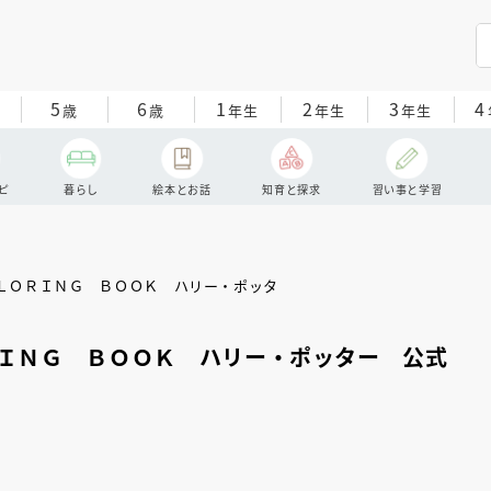
5
6
1
2
3
4
歳
歳
年生
年生
年生
ピ
暮らし
絵本とお話
知育と探求
習い事と学習
ＩＮＧ ＢＯＯＫ ハリー・ポッター 公式