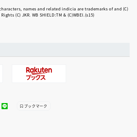
aracters, names and related indicia are trademarks of and (C)
g Rights (C) JKR. WB SHIELD:TM & (C)WBEI.(s15)
ブックマーク