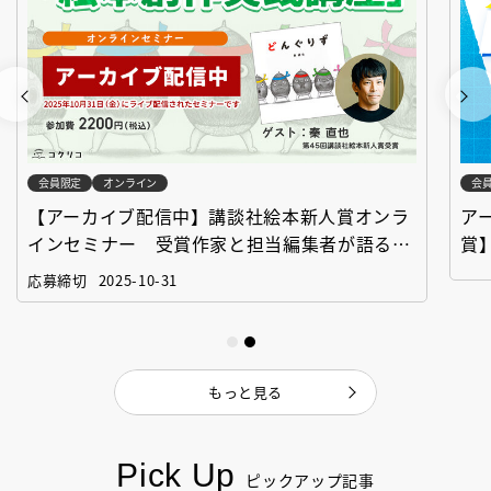
会員限定
オンライン
会
【アーカイブ配信中】講談社絵本新人賞オンラ
ア
インセミナー 受賞作家と担当編集者が語る
賞
「絵本創作実践講座」
作
応募締切
2025-10-31
もっと見る
Pick Up
ピックアップ記事