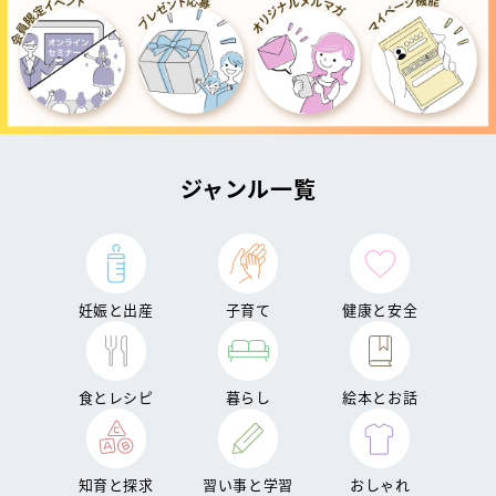
ジャンル一覧
妊娠と出産
子育て
健康と安全
食とレシピ
暮らし
絵本とお話
知育と探求
習い事と学習
おしゃれ