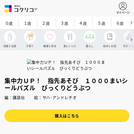
マイページ
0
1
2
3
4
5
6
歳
歳
歳
歳
歳
歳
歳
妊娠と出産
子育て
健康と安全
食とレシピ
暮らし
絵本とお話
知育と探
集中力ＵＰ！ 指先あそび １０００まいシ
ールパズル びっくりどうぶつ
編：講談社 絵：サハ･アンドレチオ
購入はこちら