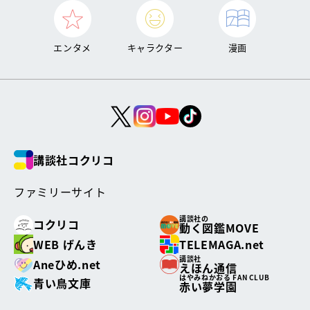
エンタメ
キャラクター
漫画
講談社コクリコ
ファミリーサイト
講談社の
コクリコ
動く図鑑MOVE
WEB げんき
TELEMAGA.net
講談社
Aneひめ.net
えほん通信
はやみねかおる FAN CLUB
青い鳥文庫
赤い夢学園