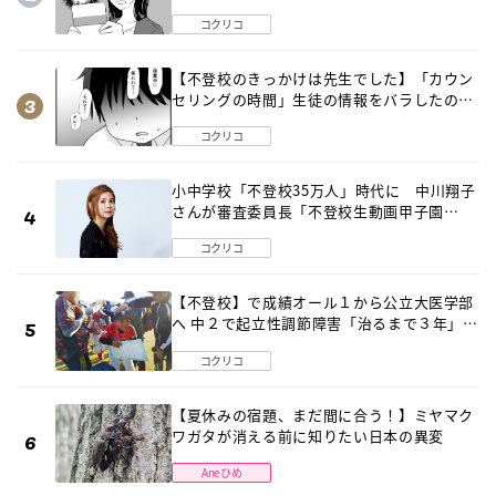
コクリコ
【不登校のきっかけは先生でした】「カウン
セリングの時間」生徒の情報をバラしたの
は…《第２話》
コクリコ
小中学校「不登校35万人」時代に 中川翔子
さんが審査委員長「不登校生動画甲子園
2026」が開催
コクリコ
【不登校】で成績オール１から公立大医学部
へ 中２で起立性調節障害「治るまで３年」の
診断 そのとき母は
コクリコ
【夏休みの宿題、まだ間に合う！】ミヤマク
ワガタが消える前に知りたい日本の異変
Aneひめ