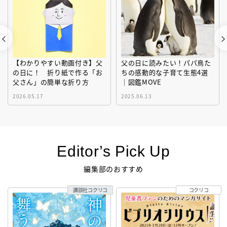
【わかりやすい動画付き】父
父の日に読みたい！パパ鳥た
の日に！ 折り紙で作る「お
ちの感動的な子育て生態4選
父さん」の簡単な折り方
｜図鑑MOVE
2026.05.17
2025.06.13
Editor’s Pick Up
編集部のおすすめ
講談社コクリコ
コクリコ