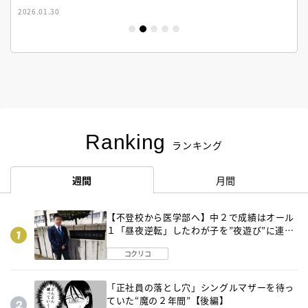
2026.01.30
Ranking
ランキング
週間
月間
【不登校から医学部へ】中２で成績はオール
１「昼夜逆転」したわが子を”夜遊び”に連れ
出した母の気づき
コクリコ
「正社員の落とし穴」シングルマザーを待っ
ていた“魔の２年間”【後編】