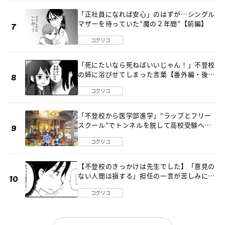
「正社員になれば安心」のはずが…シングル
マザーを待っていた“魔の２年間”【前編】
コクリコ
「死にたいなら死ねばいいじゃん！」不登校
の姉に浴びせてしまった言葉【番外編・後
編】
コクリコ
「不登校から医学部進学」“ラップとフリー
スクール”でトンネルを脱して高校受験へ
〔元野球少年の実話〕
コクリコ
【不登校のきっかけは先生でした】「意見の
ない人間は損する」担任の一言が苦しみに…
《第１話》
コクリコ