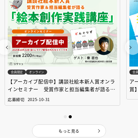
会員限定
オンライン
会
【アーカイブ配信中】講談社絵本新人賞オンラ
ア
インセミナー 受賞作家と担当編集者が語る
賞
「絵本創作実践講座」
作
応募締切
2025-10-31
もっと見る