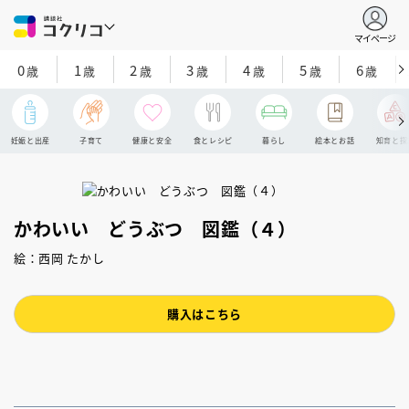
マイページ
0
1
2
3
4
5
6
歳
歳
歳
歳
歳
歳
歳
妊娠と出産
子育て
健康と安全
食とレシピ
暮らし
絵本とお話
知育と探
かわいい どうぶつ 図鑑（４）
絵：西岡 たかし
購入はこちら