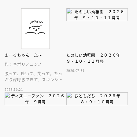
まーるちゃん ふ～
たのしい幼稚園 ２０２６年
９・１０・１１月号
作：キボリノコンノ
2026.07.31
吸って、吐いて、笑って。たっ
ぷり深呼吸できて、スキンシッ
プが楽しめる、大人気木彫作
2026.10.21
家、キボリノコンノ初のファー
ストブック。