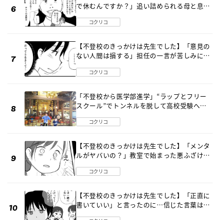
で休むんですか？」追い詰められる母と息子
《第６話》
コクリコ
【不登校のきっかけは先生でした】「意見の
ない人間は損する」担任の一言が苦しみに…
《第１話》
コクリコ
「不登校から医学部進学」“ラップとフリー
スクール”でトンネルを脱して高校受験へ
〔元野球少年の実話〕
コクリコ
【不登校のきっかけは先生でした】「メンタ
ルがヤバいの？」教室で始まった悪ふざけ
《第３話》
コクリコ
【不登校のきっかけは先生でした】「正直に
書いていい」と言ったのに…信じた言葉は噓
だった《第４話》