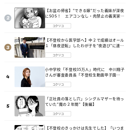
【お盆の帰省】“できる嫁“だった義妹が深夜
にSOS！ エアコンなし・肉禁止の義実家ル
ールに変化が…〈後編〉
コクリコ
【不登校から医学部へ】中２で成績はオール
１「昼夜逆転」したわが子を”夜遊び”に連れ
出した母の気づき
コクリコ
小中学校「不登校35万人」時代に 中川翔子
さんが審査委員長「不登校生動画甲子園
2026」が開催
コクリコ
「正社員の落とし穴」シングルマザーを待っ
ていた“魔の２年間”【後編】
コクリコ
【不登校のきっかけは先生でした】「いつま