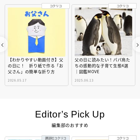
コクリコ
コクリコ
【わかりやすい動画付き】父
父の日に読みたい！パパ鳥た
の日に！ 折り紙で作る「お
ちの感動的な子育て生態4選
父さん」の簡単な折り方
｜図鑑MOVE
2026.05.17
2025.06.13
Editor’s Pick Up
編集部のおすすめ
講談社コクリコ
コクリコ