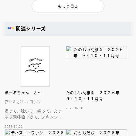
もっと見る
関連シリーズ
まーるちゃん ふ～
たのしい幼稚園 ２０２６年
９・１０・１１月号
作：キボリノコンノ
2026.07.31
吸って、吐いて、笑って。たっ
ぷり深呼吸できて、スキンシッ
プが楽しめる、大人気木彫作
2026.10.21
家、キボリノコンノ初のファー
ストブック。