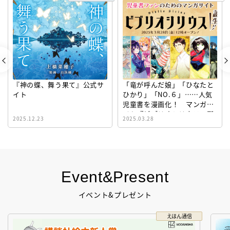
『神の蝶、舞う果て』公式サ
「竜が呼んだ娘」「ひなたと
イト
ひかり」「NO.６」……人気
児童書を漫画化！ マンガサ
イト『ビブリオシリウス』誕
2025.12.23
2025.03.28
生！
Event&Present
イベント&プレゼント
えほん通信