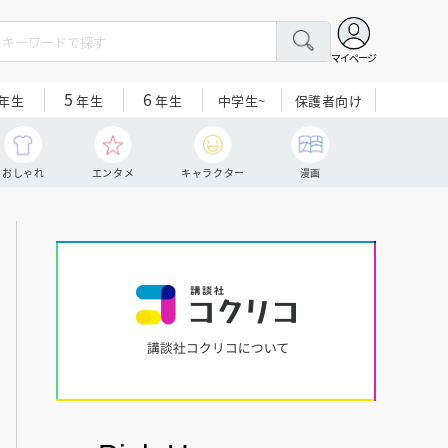
マイページ
5
6
中学生~
保護者向け
年生
年生
年生
おしゃれ
エンタメ
キャラクター
漫画