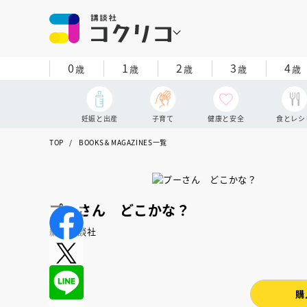
0
1
2
3
4
歳
歳
歳
歳
歳
妊娠と出産
子育て
健康と安全
食とレシ
TOP
BOOKS＆MAGAZINES一覧
プーさん どこかな？
編：講談社
購