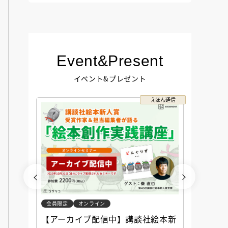
Event&Present
イベント&プレゼント
コクリコ
えほん通信
会員限定
オンライン
会員限定
談社児
【アーカイブ配信中】講談社絵本新
アーカ