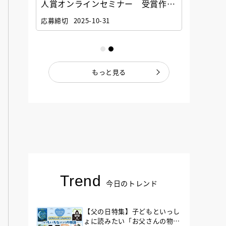
選考委
人賞オンラインセミナー 受賞作家
童文学
ナー」
と担当編集者が語る「絵本創作実践
員に聞
応募締切
2025-10-31
講座」
もっと見る
Trend
今日のトレンド
【父の日特集】子どもといっし
ょに読みたい「お父さんの物