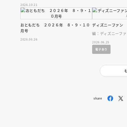
人気木彫作家、キボリノコンノ初のファ
人賞オンラ
2026.10.21
ーストブック。
と担当編集
応募締切
202
講座」
おともだち ２０２６年 ８・９・１０
ディズニーファン
月号
編：ディズニーファ
2026.06.26
2026.06.25
電子あり
share