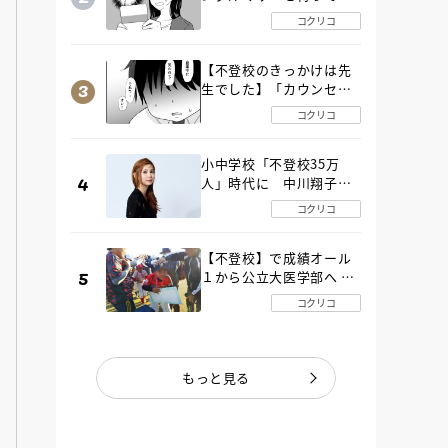
た“魔の２年間”【後編】
コクリコ
【不登校のきっかけは先
生でした】「カウンセリ
ングの時間」生徒の情報
コクリコ
をバラしたのは…《第２
話》
小中学校「不登校35万
人」時代に 中川翔子さ
んが審査委員長「不登校
コクリコ
生動画甲子園 2026」が開
催
【不登校】で成績オール
１から公立大医学部へ 中
２で起立性調節障害「治
コクリコ
るまで３年」の診断 その
とき母は
もっと見る