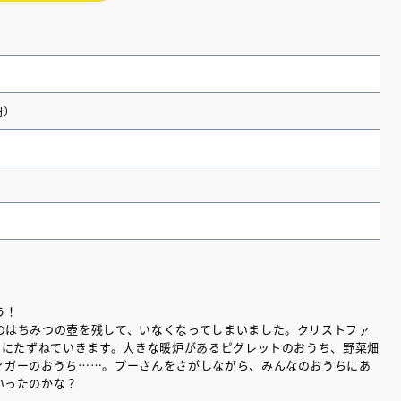
円）
（あさのあつこ）特設サ
フリースクールという選択
う！
のはちみつの壺を残して、いなくなってしまいました。クリストファ
26年９月30日発売決定！
々にたずねていきます。大きな暖炉があるピグレットのおうち、野菜畑
ィガーのおうち……。プーさんをさがしながら、みんなのおうちにあ
いったのかな？
2026.03.31