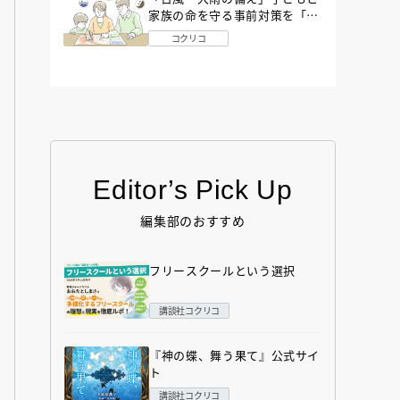
家族の命を守る事前対策を「防
災アドバイザー」が解説
コクリコ
Editor’s Pick Up
編集部のおすすめ
フリースクールという選択
講談社コクリコ
『神の蝶、舞う果て』公式サイ
ト
講談社コクリコ