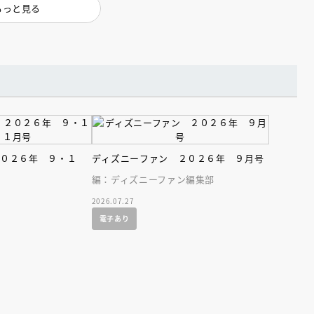
もっと見る
えほん通信
２０２６年 ９・１
ディズニーファン ２０２６年 ９月号
編：ディズニーファン編集部
2026.07.27
電子あり
ンライン
会員限定
オンライン
ブ配信中】講談社絵本新
アーカイブ配信中【第67回講