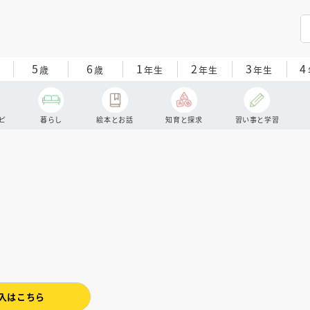
5
6
1
2
3
4
歳
歳
年生
年生
年生
ピ
暮らし
絵本とお話
知育と探求
習い事と学習
入はこちら