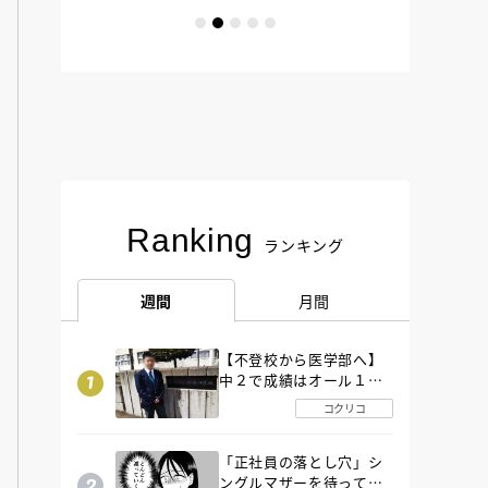
Ranking
ランキング
週間
月間
【不登校から医学部へ】
中２で成績はオール１
「昼夜逆転」したわが子
コクリコ
を”夜遊び”に連れ出した
母の気づき
「正社員の落とし穴」シ
ングルマザーを待ってい