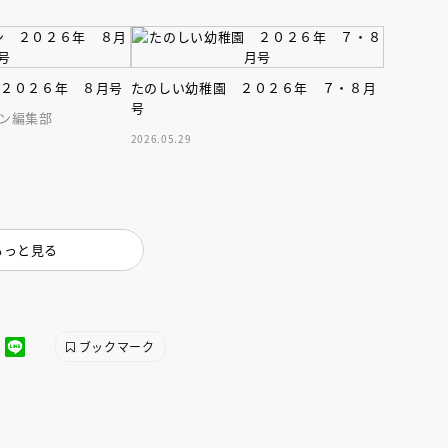
インセミナー 受賞作家
童文学新人賞】受賞作家と前
者が語る「絵本創作実践
員に聞く「児童文学創作セミ
5-10-31
 ２０２６年 ８月号
たのしい幼稚園 ２０２６年 ７・８月
号
ン編集部
2026.05.29
もっと見る
ブックマーク