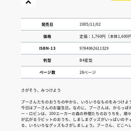
発売日
2005/11/02
価格
定価：1,760円（本体1,600
ISBN-13
9784062611329
判型
B4変型
ページ数
28ページ
さがそう、みつけよう
『NO.６再会』
プーさんたちのおうちの中から、いろいろなものをみつけよ
今日はプーさんのお誕生日。なのに、プーさんは、からっぽ
イト ＃４ 20
ー・ロビンは、100エーカーの森の仲間たちのおうちを、順
が広がるラビットのおうち、しましまグッズがいっぱいのテ
る、いろいろなグッズもさがしましょう。プーさん、どこへ
2025.02.17