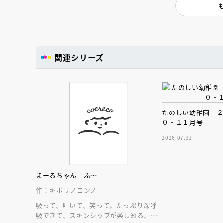
関連シリーズ
たのしい幼稚園 
０・１１月号
2026.07.31
まーるちゃん ふ～
作：キボリノコンノ
会員限定
オ
吸って、吐いて、笑って。たっぷり深呼
【アーカイ
吸できて、スキンシップが楽しめる、大