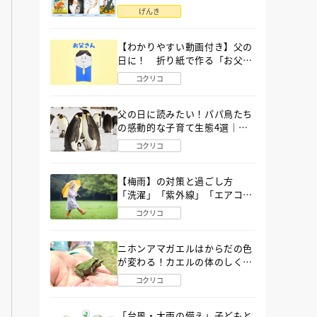
語」６選
げんき
【わかりやすい動画付き】父の
日に！ 折り紙で作る「お父さ
ん」の簡単な折り方
コクリコ
父の日に読みたい！パパ鳥たち
の感動的な子育て生態4選｜図
鑑MOVE
コクリコ
【梅雨】の対策と過ごし方
「洗濯」「紫外線」「エアコ
ン」「ゲリラ豪雨」…〔気象予
コクリコ
報士が完全ガイド〕
ニホンアマガエルはからだの色
が変わる！カエルの体のしくみ
から両生類の特ちょうまで図鑑
コクリコ
MOVEが解説！
「台風・大雨の備え」子どもと