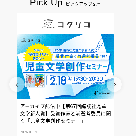
Pick Up
ピックアップ記事
アーカイブ配信中【第67回講談社児童
『神の
文学新人賞】受賞作家と前選考委員に聞
く「児童文学創作セミナー」
2026.01.30
2025.12.23