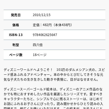
発売日
2010/12/15
価格
定価：482円（本体438円）
ISBN-13
9784062625647
判型
四六倍
ページ数
18ページ
ディズニーワールドへようこそ！ 101匹のダルメシアン犬の、スピ
ード感あふれるアドベンチャー。本の中からとびだしてきそうな元
気な子犬たちの生き生きした動きや表情に、目がはなせません。
ディズニースーパーゴールド絵本は、ディズニーのアニメ作品のな
かでも特におすすめしたい作品を厳選したシリーズです。愛すべき
キャラクターたちと、シンプルで心に残るストーリーは、はじめて
お話にふれるお子さんにぴったり。読み聞かせからひとり読みの入
門編まで、幅広くお使いいただけます。この絵本が、お子さんにと