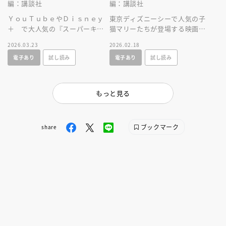
編：講談社
編：講談社
ＹｏｕＴｕｂｅやＤｉｓｎｅｙ
東京ディズニーシーで人気の子
＋ で大人気の『スーパーキテ
猫マリーたちが登場する映画
ィ』が、絵本になって新登
『おしゃれキャット』の絵本で
2026.03.23
2026.02.18
場！ 読みきかせや、はじめて
す。原作を知るとさらにパーク
電子あり
試し読み
電子あり
試し読み
のひとり読みに！
を楽しめます！
もっと見る
ブックマーク
share