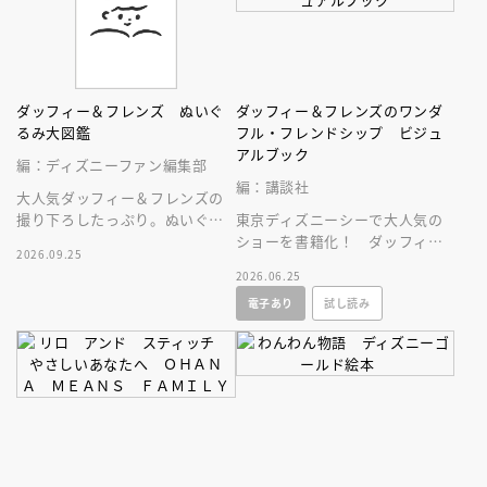
ダッフィー＆フレンズ ぬいぐ
ダッフィー＆フレンズのワンダ
るみ大図鑑
フル・フレンドシップ ビジュ
アルブック
編：ディズニーファン編集部
編：講談社
大人気ダッフィー＆フレンズの
撮り下ろしたっぷり。ぬいぐる
東京ディズニーシーで大人気の
みにとことん癒やされる１冊。
ショーを書籍化！ ダッフィー
2026.09.25
＆フレンズ、７人が勢ぞろ
2026.06.25
い！ キャラクター紹介もある
電子あり
試し読み
よ♪