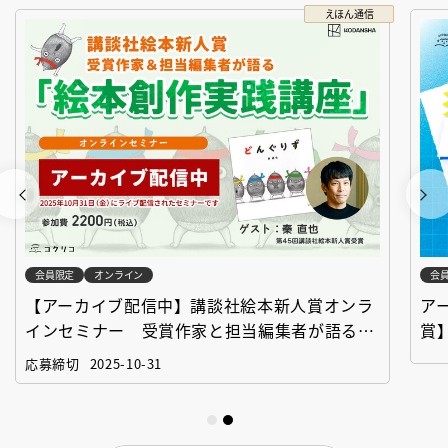
えほん通信
会員限定
オンライン
会
【アーカイブ配信中】講談社絵本新人賞オンラ
ア
インセミナー 受賞作家と担当編集者が語る
賞
「絵本創作実践講座」
作
応募締切
2025-10-31