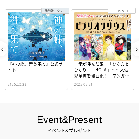
講談社コクリコ
コクリコ
『神の蝶、舞う果て』公式サ
「竜が呼んだ娘」「ひなたと
イト
ひかり」「NO.６」……人気
児童書を漫画化！ マンガサ
イト『ビブリオシリウス』誕
2025.12.23
2025.03.28
生！
Event&Present
イベント&プレゼント