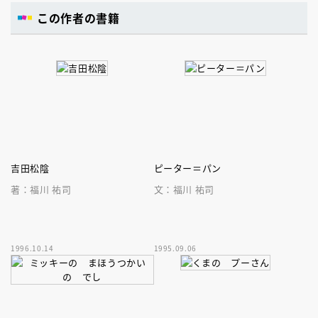
この作者の書籍
吉田松陰
ピーター＝パン
著：福川 祐司
文：福川 祐司
1996.10.14
1995.09.06