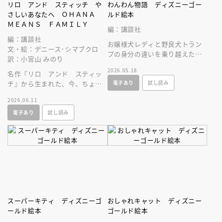
リロ アンド スティッチ や
わんわん物語 ディズニーゴー
さしいあなたへ ＯＨＡＮＡ
ルド絵本
ＭＥＡＮＳ ＦＡＭＩＬＹ
編：講談社
編：講談社
お嬢様犬レディと野良犬トラン
文・絵：デニース･シマブクロ
プの身分の違いを乗り越えた恋
訳：小宮山 みのり
物語。２匹で１本のスパゲッテ
2026.05.18
名作『リロ アンド スティッ
ィを両はじから食べる有名なシ
電子あり
試し読み
チ』から生まれた、今、ちょっ
ーンに注目！
と疲れている大人へ贈る、絵本
2026.06.11
／ギフトブック！
電子あり
試し読み
スーパーキティ ディズニーゴ
おしゃれキャット ディズニー
ールド絵本
ゴールド絵本