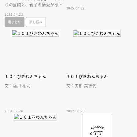
ちの奮闘と、親子の情愛が感動
2005.07.22
を呼ぶ物語。親から子へ伝えた
2021.04.23
い永遠の名作を新装丁で刊行！
電子あり
試し読み
１０１ぴきわんちゃん
１０１ぴきわんちゃん
文：福川 祐司
文：矢部 美智代
2004.07.24
2002.06.20