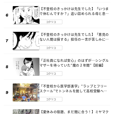
【不登校のきっかけは先生でした】「いつま
で休むんですか？」追い詰められる母と息子
《第６話》
コクリコ
【不登校のきっかけは先生でした】「意見の
ない人間は損する」担任の一言が苦しみに…
《第１話》
コクリコ
「正社員になれば安心」のはずが…シングル
マザーを待っていた“魔の２年間”【前編】
コクリコ
「不登校から医学部進学」“ラップとフリー
スクール”でトンネルを脱して高校受験へ
〔元野球少年の実話〕
コクリコ
【夏休みの宿題、まだ間に合う！】ミヤマク