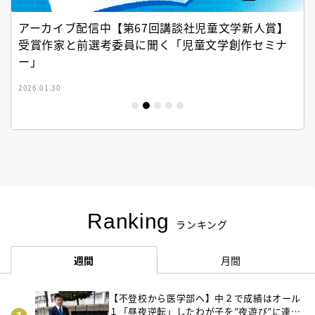
アーカイブ配信中【第67回講談社児童文学新人賞】
受賞作家と前選考委員に聞く「児童文学創作セミナ
ー」
2026.01.30
Ranking
ランキング
週間
月間
【不登校から医学部へ】中２で成績はオール
１「昼夜逆転」したわが子を”夜遊び”に連れ