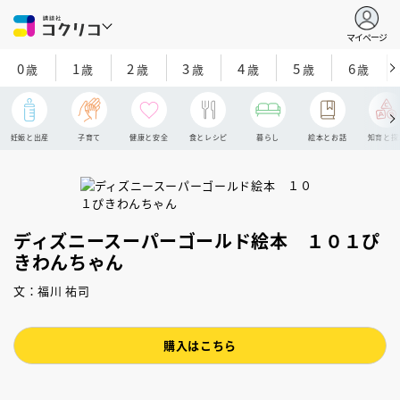
マイページ
0
1
2
3
4
5
6
歳
歳
歳
歳
歳
歳
歳
妊娠と出産
子育て
健康と安全
食とレシピ
暮らし
絵本とお話
知育と探
ディズニースーパーゴールド絵本 １０１ぴ
きわんちゃん
文：福川 祐司
購入はこちら