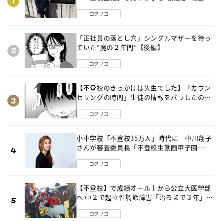
出した母の気づき
コクリコ
「正社員の落とし穴」シングルマザーを待っ
ていた“魔の２年間”【後編】
コクリコ
【不登校のきっかけは先生でした】「カウン
セリングの時間」生徒の情報をバラしたの
は…《第２話》
コクリコ
小中学校「不登校35万人」時代に 中川翔子
さんが審査委員長「不登校生動画甲子園
2026」が開催
コクリコ
【不登校】で成績オール１から公立大医学部
へ 中２で起立性調節障害「治るまで３年」の
診断 そのとき母は
コクリコ