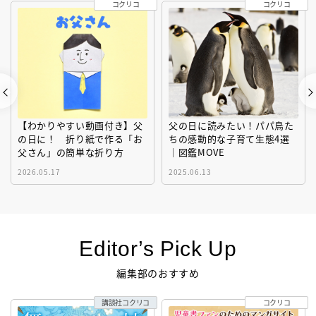
コクリコ
コクリコ
【わかりやすい動画付き】父
父の日に読みたい！パパ鳥た
の日に！ 折り紙で作る「お
ちの感動的な子育て生態4選
父さん」の簡単な折り方
｜図鑑MOVE
2026.05.17
2025.06.13
Editor’s Pick Up
編集部のおすすめ
講談社コクリコ
コクリコ