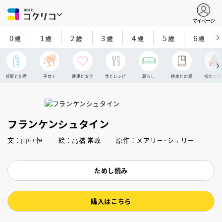
マイページ
0
1
2
3
4
5
6
歳
歳
歳
歳
歳
歳
歳
妊娠と出産
子育て
健康と安全
食とレシピ
暮らし
絵本とお話
知育と探
フランケンシュタイン
文：山中 恒 絵：高橋 常政 原作：メアリ－･シェリ－
ためし読み
購入はこちら