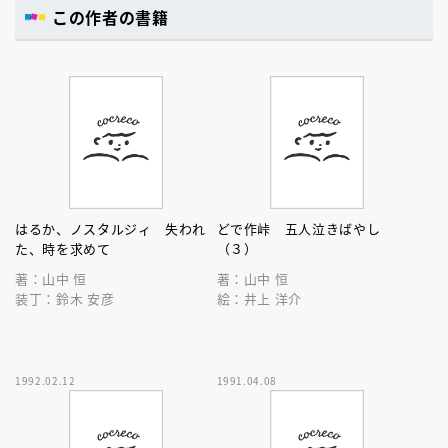
この作者の書籍
はるか、ノスタルジィ 失われ
どで作峠 五人泣きばやし
た、時を求めて
（３）
著：山中 恒
著：山中 恒
装丁：鈴木 安彦
絵：井上 洋介
1992.02.12
1991.04.08