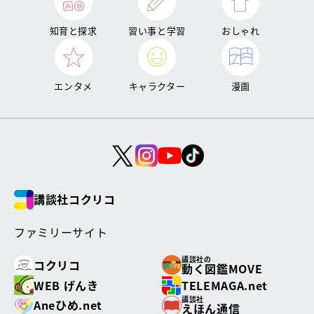
知育と探求
習い事と学習
おしゃれ
エンタメ
キャラクター
漫画
講談社コクリコ
ファミリーサイト
講談社の
コクリコ
動く図鑑MOVE
WEB げんき
TELEMAGA.net
講談社
Aneひめ.net
えほん通信