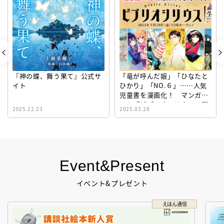
『神の蝶、舞う果て』公式サ
「竜が呼んだ娘」「ひなたと
イト
ひかり」「NO.６」……人気
児童書を漫画化！ マンガサ
イト『ビブリオシリウス』誕
2025.12.23
2025.03.28
生！
Event&Present
イベント&プレゼント
えほん通信