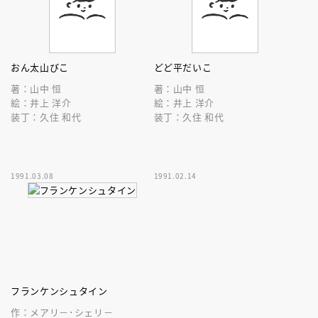
おん太山びこ
どど平だいこ
著：山中 恒
著：山中 恒
絵：井上 洋介
絵：井上 洋介
装丁：久住 和代
装丁：久住 和代
1991.03.08
1991.02.14
フランケンシュタイン
作：メアリ－･シェリ－