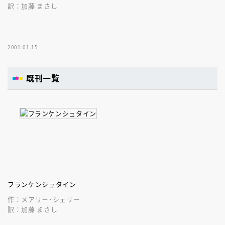
訳：加藤 まさし
2001.01.15
既刊一覧
フランケンシュタイン
作：メアリ－･シェリ－
訳：加藤 まさし