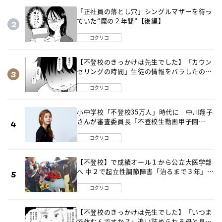
「正社員の落とし穴」シングルマザーを待っ
ていた“魔の２年間”【後編】
コクリコ
【不登校のきっかけは先生でした】「カウン
セリングの時間」生徒の情報をバラしたの
は…《第２話》
コクリコ
小中学校「不登校35万人」時代に 中川翔子
さんが審査委員長「不登校生動画甲子園
2026」が開催
コクリコ
【不登校】で成績オール１から公立大医学部
へ 中２で起立性調節障害「治るまで３年」の
診断 そのとき母は
コクリコ
【不登校のきっかけは先生でした】「いつま
で休むんですか？」追い詰められる母と息子