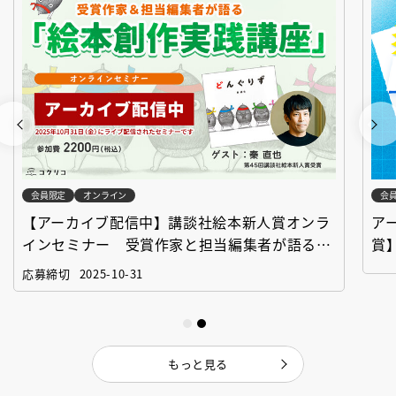
会員限定
オンライン
会
【アーカイブ配信中】講談社絵本新人賞オンラ
ア
インセミナー 受賞作家と担当編集者が語る
賞
「絵本創作実践講座」
作
応募締切
2025-10-31
もっと見る