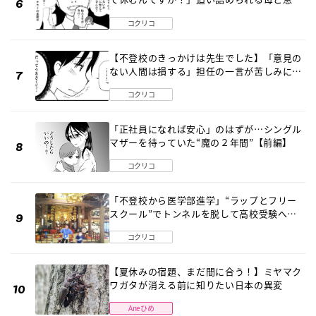
《第６話》
コクリコ
【不登校のきっかけは先生でした】「意見の
ない人間は損する」担任の一言が苦しみに…
《第１話》
コクリコ
「正社員になれば安心」のはずが…シングル
マザーを待っていた“魔の２年間”【前編】
コクリコ
「不登校から医学部進学」“ラップとフリー
スクール”でトンネルを脱して高校受験へ
〔元野球少年の実話〕
コクリコ
【夏休みの宿題、まだ間に合う！】ミヤマク
ワガタが消える前に知りたい日本の異変
Aneひめ