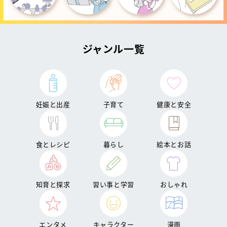
ジャンル一覧
妊娠と出産
子育て
健康と安全
食とレシピ
暮らし
絵本とお話
知育と探求
習い事と学習
おしゃれ
エンタメ
キャラクター
漫画