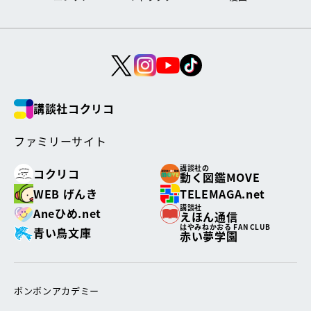
講談社コクリコ
ファミリーサイト
講談社の
コクリコ
動く図鑑MOVE
WEB げんき
TELEMAGA.net
講談社
Aneひめ.net
えほん通信
はやみねかおる FAN CLUB
青い鳥文庫
赤い夢学園
ボンボンアカデミー