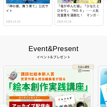
『神の蝶、舞う果て』公式サ
「竜が呼んだ娘」「ひなたと
イト
ひかり」「NO.６」……人気
児童書を漫画化！ マンガサ
イト『ビブリオシリウス』誕
2025.12.23
2025.03.28
生！
Event&Present
イベント&プレゼント
えほん通信