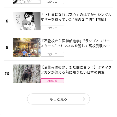
コクリコ
「正社員になれば安心」のはずが…シングル
マザーを待っていた“魔の２年間”【前編】
コクリコ
「不登校から医学部進学」“ラップとフリー
スクール”でトンネルを脱して高校受験へ
〔元野球少年の実話〕
コクリコ
【夏休みの宿題、まだ間に合う！】ミヤマク
ワガタが消える前に知りたい日本の異変
Aneひめ
もっと見る