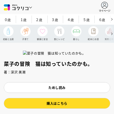
マイページ
0
1
2
3
4
5
6
歳
歳
歳
歳
歳
歳
歳
妊娠と出産
子育て
健康と安全
食とレシピ
暮らし
絵本とお話
知育と探
菜子の冒険 猫は知っていたのかも。
著：深沢 美潮
ためし読み
購入はこちら