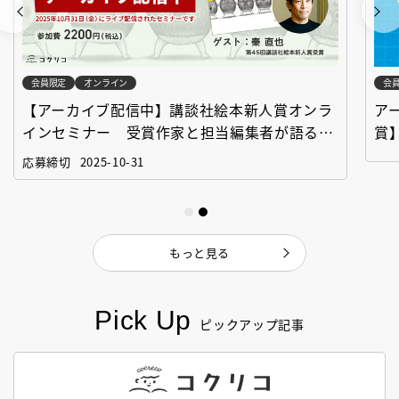
会員限定
オンライン
会
【アーカイブ配信中】講談社絵本新人賞オンラ
ア
インセミナー 受賞作家と担当編集者が語る
賞
「絵本創作実践講座」
作
応募締切
2025-10-31
もっと見る
Pick Up
ピックアップ記事