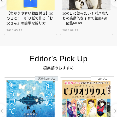
【わかりやすい動画付き】父
父の日に読みたい！パパ鳥た
の日に！ 折り紙で作る「お
ちの感動的な子育て生態4選
父さん」の簡単な折り方
｜図鑑MOVE
2026.05.17
2025.06.13
Editor’s Pick Up
編集部のおすすめ
講談社コクリコ
コクリコ