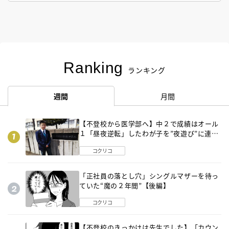
Ranking
ランキング
週間
月間
【不登校から医学部へ】中２で成績はオール
１「昼夜逆転」したわが子を”夜遊び”に連れ
出した母の気づき
コクリコ
「正社員の落とし穴」シングルマザーを待っ
ていた“魔の２年間”【後編】
コクリコ
【不登校のきっかけは先生でした】「カウン