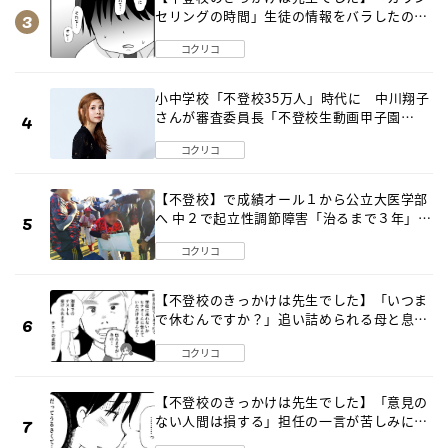
セリングの時間」生徒の情報をバラしたの
は…《第２話》
コクリコ
小中学校「不登校35万人」時代に 中川翔子
さんが審査委員長「不登校生動画甲子園
2026」が開催
コクリコ
【不登校】で成績オール１から公立大医学部
へ 中２で起立性調節障害「治るまで３年」の
診断 そのとき母は
コクリコ
【不登校のきっかけは先生でした】「いつま
で休むんですか？」追い詰められる母と息子
《第６話》
コクリコ
【不登校のきっかけは先生でした】「意見の
ない人間は損する」担任の一言が苦しみに…
《第１話》