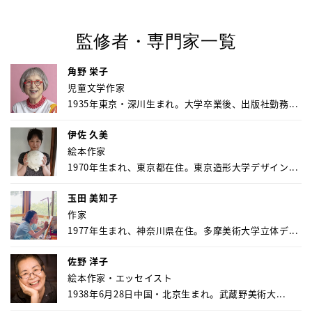
監修者・専門家一覧
角野 栄子
児童文学作家
1935年東京・深川生まれ。大学卒業後、出版社勤務...
伊佐 久美
絵本作家
1970年生まれ、東京都在住。東京造形大学デザイン...
玉田 美知子
作家
1977年生まれ、神奈川県在住。多摩美術大学立体デ...
佐野 洋子
絵本作家・エッセイスト
1938年6月28日中国・北京生まれ。武蔵野美術大...