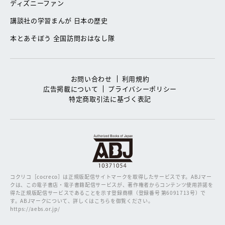
ディズニーファン
講談社の学習まんが 日本の歴史
本とあそぼう 全国訪問おはなし隊
お問い合わせ
利用規約
広告掲載について
プライバシーポリシー
特定商取引法に基づく表記
コクリコ［cocreco］は正規版配信サイトマークを取得したサービスです。
ABJマー
クは、この電子書店・電子書籍配信サービスが、著作権者からコンテンツ使用許諾を
得た正規版配信サービスであることを示す登録商標（登録番号 第6091713号）で
す。ABJマークについて、詳しくはこちらを御覧ください。
https://aebs.or.jp/