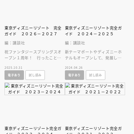
東京ディズニーリゾート 完全
東京ディズニーリゾート完全ガ
ガイド ２０２６－２０２７
イド ２０２４－２０２５
編：講談社
編：講談社
祝ファンタジースプリングスオ
新テーマポートやディズニーホ
ープン１周年！ 行ったことが
テルもオープンして、発展し続
ない方やもう一度行きたい方の
ける東京ディズニーリゾートの
2025.10.31
2024.04.26
ために最新情報を巻頭特集でお
最新情報をお届け！
電子あり
試し読み
電子あり
試し読み
届けします！
東京ディズニーリゾート完全ガ
東京ディズニーリゾート完全ガ