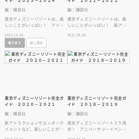
イド ２０２３－２０２４
イド ２０２１－２０２２
編：講談社
編：講談社
東京ディズニーリゾートは、楽
東京ディズニーリゾートは、楽
しいことがいっぱい！ アトラ
しいことがいっぱい！ 新アト
クションやエンターテインメン
ラクションやエンターテインメ
2022.10.28
2021.05.28
トを中心に最新情報をお届けい
ントなど最新情報をお届けいた
電子あり
試し読み
たします！
します！
東京ディズニーリゾート完全ガ
東京ディズニーリゾート完全ガ
イド ２０２０－２０２１
イド ２０１８－２０１９
編：講談社
編：講談社
新アトラクションやエンターテ
東京ディズニーリゾート３５周
イメントなど、楽しいことがい
年！ アニバーサリーイベン
っぱい。東京ディズニーリゾー
ト”Ｈａｐｐｉｅｓｔ Ｃｅｌｅ