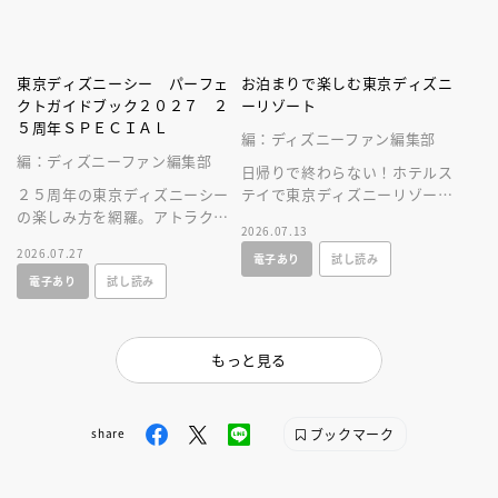
東京ディズニーシー パーフェ
お泊まりで楽しむ東京ディズニ
クトガイドブック２０２７ ２
ーリゾート
５周年ＳＰＥＣＩＡＬ
編：ディズニーファン編集部
編：ディズニーファン編集部
日帰りで終わらない！ホテルス
２５周年の東京ディズニーシー
テイで東京ディズニーリゾート
の楽しみ方を網羅。アトラクシ
をとことん楽しむ情報満載の一
2026.07.13
ョンやショー、レストラン、シ
冊が新登場！
2026.07.27
電子あり
試し読み
ョップ情報に加え、使いやすい
電子あり
試し読み
マップつき！
もっと見る
ブックマーク
share