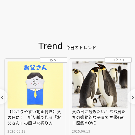
Trend
今日のトレンド
コクリコ
コクリコ
【わかりやすい動画付き】父
父の日に読みたい！パパ鳥た
の日に！ 折り紙で作る「お
ちの感動的な子育て生態4選
父さん」の簡単な折り方
｜図鑑MOVE
2026.05.17
2025.06.13