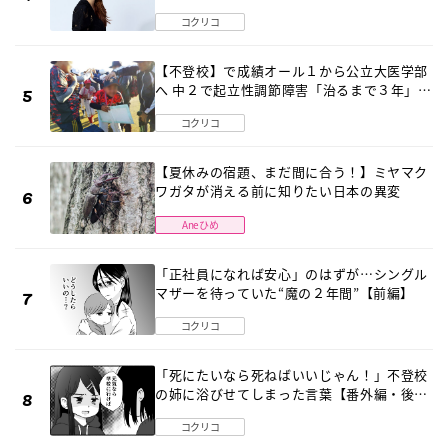
2026」が開催
コクリコ
【不登校】で成績オール１から公立大医学部
へ 中２で起立性調節障害「治るまで３年」の
診断 そのとき母は
コクリコ
【夏休みの宿題、まだ間に合う！】ミヤマク
ワガタが消える前に知りたい日本の異変
Aneひめ
「正社員になれば安心」のはずが…シングル
マザーを待っていた“魔の２年間”【前編】
コクリコ
「死にたいなら死ねばいいじゃん！」不登校
の姉に浴びせてしまった言葉【番外編・後
編】
コクリコ