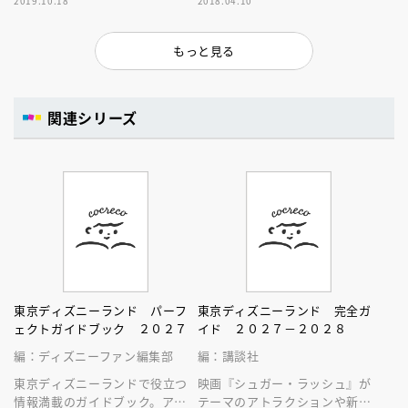
2019.10.18
2018.04.10
トの最新情報をお届けいたしま
ｂｒａｔｉｏｎ！”の最新情報も
す！
掲載！
もっと見る
関連シリーズ
東京ディズニーランド パーフ
東京ディズニーランド 完全ガ
ェクトガイドブック ２０２７
イド ２０２７－２０２８
編：ディズニーファン編集部
編：講談社
東京ディズニーランドで役立つ
映画『シュガー・ラッシュ』が
情報満載のガイドブック。アト
テーマのアトラクションや新生