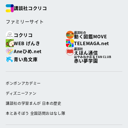
講談社コクリコ
ファミリーサイト
講談社の
コクリコ
動く図鑑MOVE
WEB げんき
TELEMAGA.net
講談社
Aneひめ.net
えほん通信
はやみねかおる FAN CLUB
青い鳥文庫
赤い夢学園
ボンボンアカデミー
ディズニーファン
講談社の学習まんが 日本の歴史
本とあそぼう 全国訪問おはなし隊