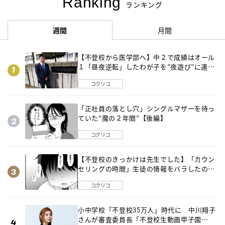
Ranking
ランキング
週間
月間
【不登校から医学部へ】中２で成績はオール
１「昼夜逆転」したわが子を”夜遊び”に連れ
出した母の気づき
コクリコ
「正社員の落とし穴」シングルマザーを待っ
ていた“魔の２年間”【後編】
コクリコ
【不登校のきっかけは先生でした】「カウン
セリングの時間」生徒の情報をバラしたの
は…《第２話》
コクリコ
小中学校「不登校35万人」時代に 中川翔子
さんが審査委員長「不登校生動画甲子園