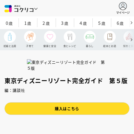
マイページ
0
1
2
3
4
5
6
歳
歳
歳
歳
歳
歳
歳
妊娠と出産
子育て
健康と安全
食とレシピ
暮らし
絵本とお話
知育と探
東京ディズニーリゾート完全ガイド 第５版
編：講談社
購入はこちら