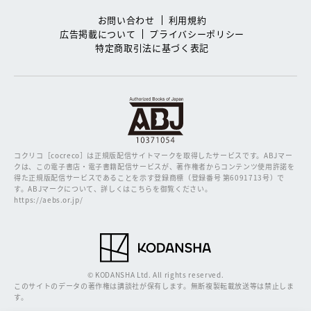
お問い合わせ
利用規約
広告掲載について
プライバシーポリシー
特定商取引法に基づく表記
コクリコ［cocreco］は正規版配信サイトマークを取得したサービスです。
ABJマー
クは、この電子書店・電子書籍配信サービスが、著作権者からコンテンツ使用許諾を
得た正規版配信サービスであることを示す登録商標（登録番号 第6091713号）で
す。ABJマークについて、詳しくはこちらを御覧ください。
https://aebs.or.jp/
© KODANSHA Ltd. All rights reserved.
このサイトのデータの著作権は講談社が保有します。無断複製転載放送等は禁止しま
す。