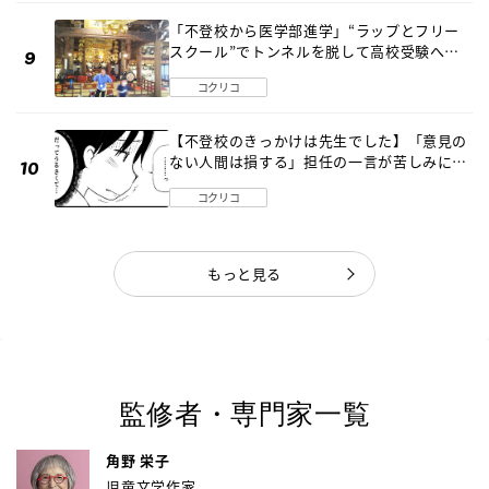
「不登校から医学部進学」“ラップとフリー
スクール”でトンネルを脱して高校受験へ
〔元野球少年の実話〕
コクリコ
【不登校のきっかけは先生でした】「意見の
ない人間は損する」担任の一言が苦しみに…
《第１話》
コクリコ
もっと見る
監修者・専門家一覧
角野 栄子
児童文学作家