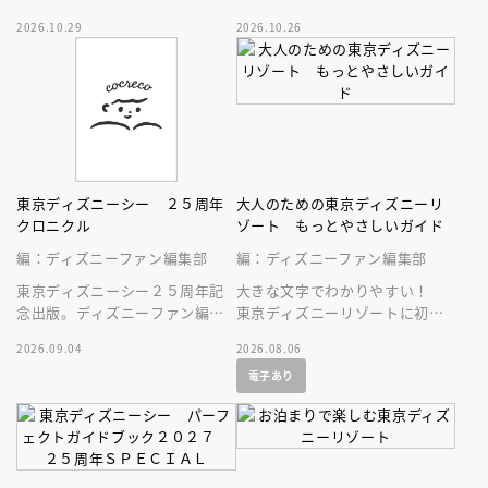
ラクション、ショー、レストラ
スペース・マウンテンはじめ、
2026.10.29
2026.10.26
ン、グッズまでが１冊に！
東京ディズニーランドの最新情
報をお届け！
東京ディズニーシー ２５周年
大人のための東京ディズニーリ
クロニクル
ゾート もっとやさしいガイド
編：ディズニーファン編集部
編：ディズニーファン編集部
東京ディズニーシー２５周年記
大きな文字でわかりやすい！
念出版。ディズニーファン編集
東京ディズニーリゾートに初め
部の独自取材と秘蔵写真で構成
ていく人、またはお久しぶりの
2026.09.04
2026.08.06
したパークファン必見の２５年
人へ贈る、やさしいガイドブッ
電子あり
史！
ク。