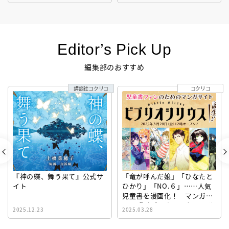
Editor’s Pick Up
編集部のおすすめ
講談社コクリコ
コクリコ
『神の蝶、舞う果て』公式サ
「竜が呼んだ娘」「ひなたと
イト
ひかり」「NO.６」……人気
児童書を漫画化！ マンガサ
イト『ビブリオシリウス』誕
2025.12.23
2025.03.28
生！