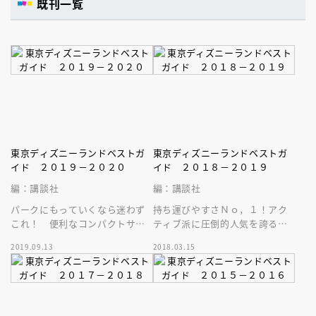
既刊一覧
東京ディズニーランドベストガ
東京ディズニーランドベストガ
イド ２０１９－２０２０
イド ２０１８－２０１９
編：講談社
編：講談社
パークにもっていくなら迷わず
持ち運びやすさＮｏ，１！アク
これ！ 便利なコンパクトサイ
ティブ派に圧倒的人気を誇る、
ズに、東京ディズニーランドの
コンパクトサイズの人気シリー
2019.09.13
2018.03.15
最新＆お役立ち情報が満載！
ズから、最新のディズニーラン
ド版が登場！