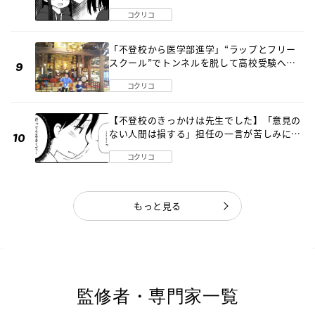
編】
コクリコ
「不登校から医学部進学」“ラップとフリー
スクール”でトンネルを脱して高校受験へ
〔元野球少年の実話〕
コクリコ
【不登校のきっかけは先生でした】「意見の
ない人間は損する」担任の一言が苦しみに…
《第１話》
コクリコ
もっと見る
監修者・専門家一覧