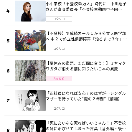
小中学校「不登校35万人」時代に 中川翔子
さんが審査委員長「不登校生動画甲子園
2026」が開催
コクリコ
【不登校】で成績オール１から公立大医学部
へ 中２で起立性調節障害「治るまで３年」の
診断 そのとき母は
コクリコ
【夏休みの宿題、まだ間に合う！】ミヤマク
ワガタが消える前に知りたい日本の異変
Aneひめ
「正社員になれば安心」のはずが…シングル
マザーを待っていた“魔の２年間”【前編】
コクリコ
「死にたいなら死ねばいいじゃん！」不登校
の姉に浴びせてしまった言葉【番外編・後