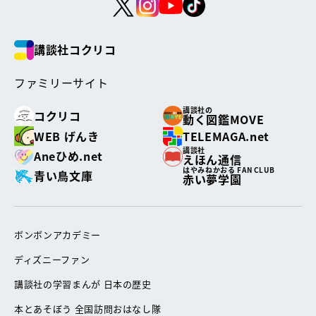
講談社コクリコ
ファミリーサイト
講談社の
コクリコ
動く図鑑MOVE
WEB げんき
TELEMAGA.net
講談社
Aneひめ.net
えほん通信
はやみねかおる FAN CLUB
青い鳥文庫
赤い夢学園
ボンボンアカデミー
ディズニーファン
講談社の学習まんが 日本の歴史
本とあそぼう 全国訪問おはなし隊