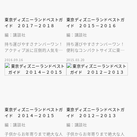
東京ディズニーランドベストガ
東京ディズニーランドベストガ
イド ２０１７－２０１８
イド ２０１５－２０１６
編：講談社
編：講談社
持ち運びやすさナンバーワン！
持ち運びやすさナンバーワン！
アクティブ派に圧倒的人気を誇
便利なコンパクトサイズに東京
る、コンパクトなベストガイド
ディズニーランドの最新情報が
2016.09.16
2015.03.20
シリーズから、最新のＴＤＬ版
ぎゅぎゅっと詰まったベストガ
が登場！
イド最新版！
東京ディズニーランドベストガ
東京ディズニーランドベストガ
イド ２０１４－２０１５
イド ２０１２－２０１３
編：講談社
編：講談社
子供からお年寄りまで絶大な人
子供からお年寄りまで絶大な人