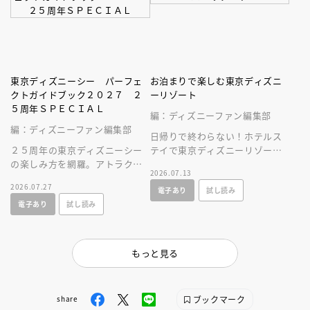
東京ディズニーシー パーフェ
お泊まりで楽しむ東京ディズニ
クトガイドブック２０２７ ２
ーリゾート
５周年ＳＰＥＣＩＡＬ
編：ディズニーファン編集部
編：ディズニーファン編集部
日帰りで終わらない！ホテルス
２５周年の東京ディズニーシー
テイで東京ディズニーリゾート
の楽しみ方を網羅。アトラクシ
をとことん楽しむ情報満載の一
2026.07.13
ョンやショー、レストラン、シ
冊が新登場！
2026.07.27
電子あり
試し読み
ョップ情報に加え、使いやすい
電子あり
試し読み
マップつき！
もっと見る
ブックマーク
share