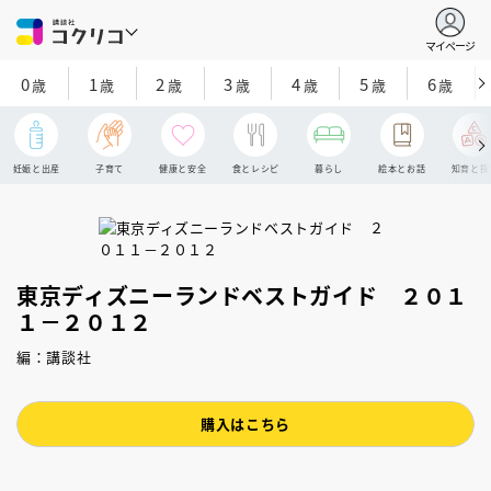
マイページ
0
1
2
3
4
5
6
歳
歳
歳
歳
歳
歳
歳
妊娠と出産
子育て
健康と安全
食とレシピ
暮らし
絵本とお話
知育と探
東京ディズニーランドベストガイド ２０１
１－２０１２
編：講談社
購入はこちら