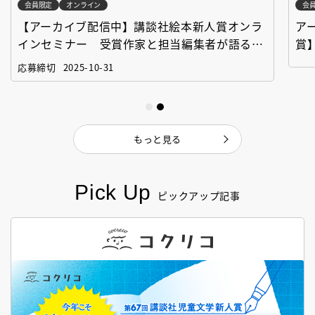
会員限定
オンライン
会
【アーカイブ配信中】講談社絵本新人賞オンラ
ア
インセミナー 受賞作家と担当編集者が語る
賞
「絵本創作実践講座」
作
応募締切
2025-10-31
もっと見る
Pick Up
ピックアップ記事