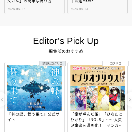
父さん」の簡単な折り方
｜図鑑MOVE
2026.05.17
2025.06.13
Editor’s Pick Up
編集部のおすすめ
講談社コクリコ
コクリコ
『神の蝶、舞う果て』公式サ
「竜が呼んだ娘」「ひなたと
イト
ひかり」「NO.６」……人気
児童書を漫画化！ マンガサ
イト『ビブリオシリウス』誕