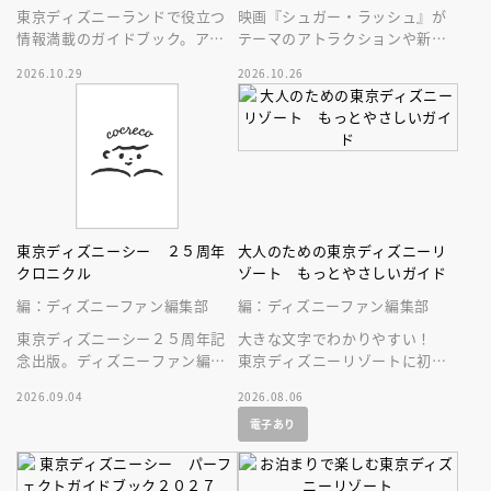
東京ディズニーランドで役立つ
映画『シュガー・ラッシュ』が
情報満載のガイドブック。アト
テーマのアトラクションや新生
ラクション、ショー、レストラ
スペース・マウンテンはじめ、
2026.10.29
2026.10.26
ン、グッズまでが１冊に！
東京ディズニーランドの最新情
報をお届け！
東京ディズニーシー ２５周年
大人のための東京ディズニーリ
クロニクル
ゾート もっとやさしいガイド
編：ディズニーファン編集部
編：ディズニーファン編集部
東京ディズニーシー２５周年記
大きな文字でわかりやすい！
念出版。ディズニーファン編集
東京ディズニーリゾートに初め
部の独自取材と秘蔵写真で構成
ていく人、またはお久しぶりの
2026.09.04
2026.08.06
したパークファン必見の２５年
人へ贈る、やさしいガイドブッ
電子あり
史！
ク。