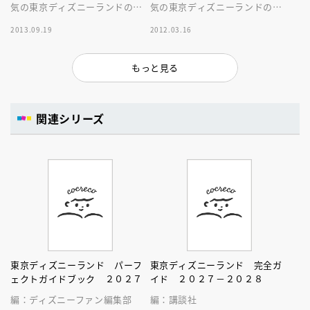
気の東京ディズニーランドのガ
気の東京ディズニーランドのガ
イドブック。本書はコンパクト
イドブック。本書はコンパクト
2013.09.19
2012.03.16
な体裁ながら豊富な情報量が人
な体裁ながら豊富な情報量が人
気です。
気です。
もっと見る
関連シリーズ
東京ディズニーランド パーフ
東京ディズニーランド 完全ガ
ェクトガイドブック ２０２７
イド ２０２７－２０２８
編：ディズニーファン編集部
編：講談社