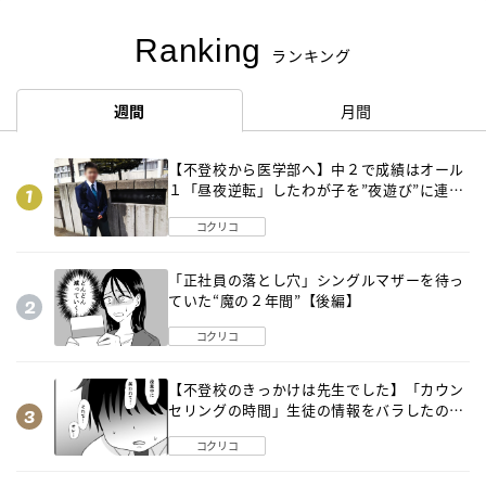
Ranking
ランキング
週間
月間
【不登校から医学部へ】中２で成績はオール
１「昼夜逆転」したわが子を”夜遊び”に連れ
出した母の気づき
コクリコ
「正社員の落とし穴」シングルマザーを待っ
ていた“魔の２年間”【後編】
コクリコ
【不登校のきっかけは先生でした】「カウン
セリングの時間」生徒の情報をバラしたの
は…《第２話》
コクリコ