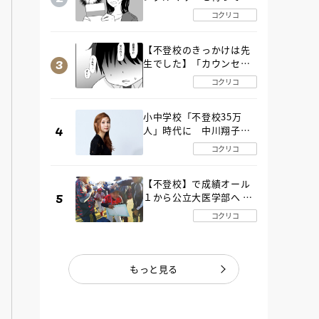
た“魔の２年間”【後編】
コクリコ
【不登校のきっかけは先
生でした】「カウンセリ
ングの時間」生徒の情報
コクリコ
をバラしたのは…《第２
話》
小中学校「不登校35万
人」時代に 中川翔子さ
んが審査委員長「不登校
コクリコ
生動画甲子園 2026」が開
催
【不登校】で成績オール
１から公立大医学部へ 中
２で起立性調節障害「治
コクリコ
るまで３年」の診断 その
とき母は
もっと見る