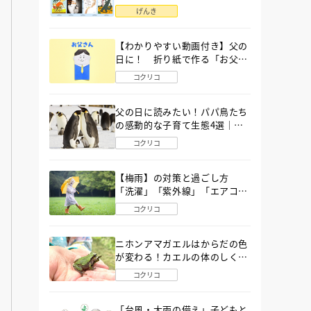
語」６選
げんき
【わかりやすい動画付き】父の
日に！ 折り紙で作る「お父さ
ん」の簡単な折り方
コクリコ
父の日に読みたい！パパ鳥たち
の感動的な子育て生態4選｜図
鑑MOVE
コクリコ
【梅雨】の対策と過ごし方
「洗濯」「紫外線」「エアコ
ン」「ゲリラ豪雨」…〔気象予
コクリコ
報士が完全ガイド〕
ニホンアマガエルはからだの色
が変わる！カエルの体のしくみ
から両生類の特ちょうまで図鑑
コクリコ
MOVEが解説！
「台風・大雨の備え」子どもと