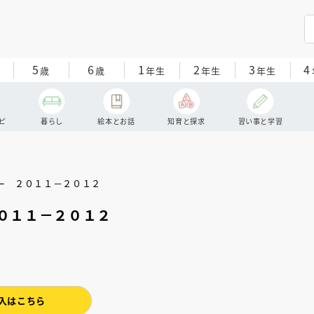
5
6
1
2
3
4
歳
歳
年生
年生
年生
ピ
暮らし
絵本とお話
知育と探求
習い事と学習
０１１－２０１２
入はこちら