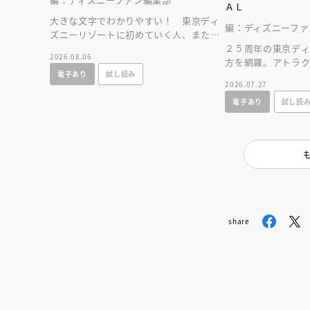
ＡＬ
大きな文字でわかりやすい！ 東京ディ
編：ディズニーファ
ズニーリゾートに初めていく人、または
お久しぶりの人へ贈る、やさしいガイド
２５周年の東京デ
2026.08.06
ブック。
方を網羅。アトラ
電子あり
試し読み
ストラン、ショップ
2026.07.27
すいマップつき！
電子あり
試し読
share
会員限定
オ
【アーカイ