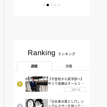
Ranking
ランキング
週間
月間
【不登校から医学部へ】
中２で成績はオール１
「昼夜逆転」したわが子
コクリコ
を”夜遊び”に連れ出した
母の気づき
「正社員の落とし穴」シ
ングルマザーを待ってい