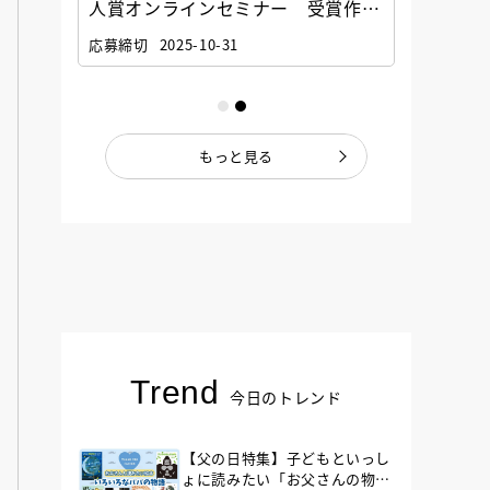
選考委
人賞オンラインセミナー 受賞作家
童文学
ナー」
と担当編集者が語る「絵本創作実践
員に聞
応募締切
2025-10-31
講座」
もっと見る
Trend
今日のトレンド
【父の日特集】子どもといっし
ょに読みたい「お父さんの物