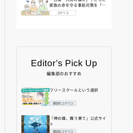
家族の命を守る事前対策を「防
災アドバイザー」が解説
コクリコ
Editor’s Pick Up
編集部のおすすめ
フリースクールという選択
講談社コクリコ
『神の蝶、舞う果て』公式サイ
ト
講談社コクリコ