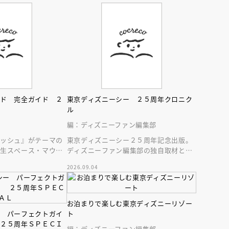
ンド 完全ガイド ２
東京ディズニーシー ２５周年クロニク
ル
編：ディズニーファン編集部
ラッシュ』がテーマの
東京ディズニーシー２５周年記念出版。
新生スペース・マウン
ディズニーファン編集部の独自取材と秘
ディズニーランドの最
蔵写真で構成したパークファン必見の２
2026.09.04
５年史！
お泊まりで楽しむ東京ディズニーリゾー
ー パーフェクトガイ
ト
 ２５周年ＳＰＥＣＩ
編：ディズニーファン編集部