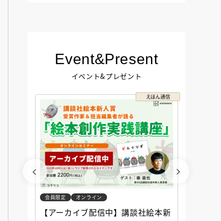
Event&Present
イベント&プレゼント
コクリコ
えほん通信
会員限定
オンライン
会員限定
談社児
【アーカイブ配信中】講談社絵本新
アーカ