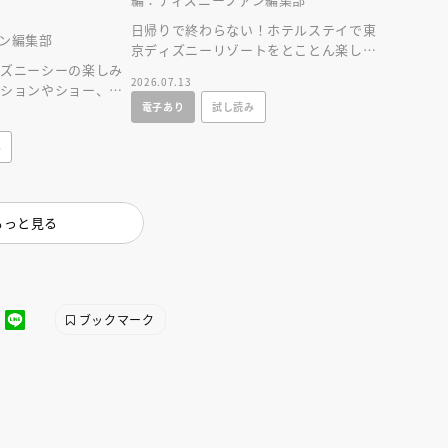
日帰りで終わらない！ホテルステイで東
ン編集部
京ディズニーリゾートをとことん楽しむ
ィズニーシーの楽しみ
情報満載の一冊が新登場！
2026.07.13
クションやショー、レ
電子あり
試し読み
情報に加え、使いや
み
えほん通信
もっと見る
ブックマーク
ンライン
会員限定
オンライン
ブ配信中】講談社絵本新
アーカイブ配信中【第67回講