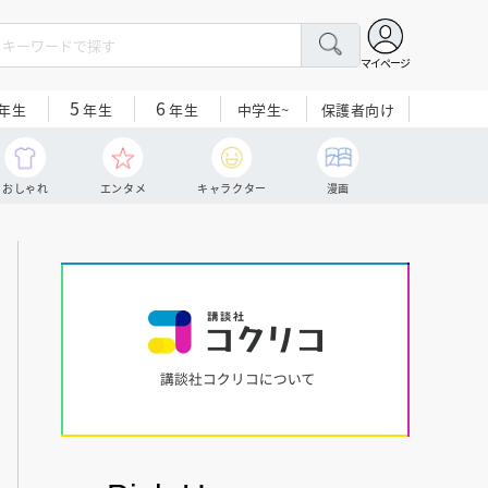
マイページ
5
6
中学生~
保護者向け
年生
年生
年生
おしゃれ
エンタメ
キャラクター
漫画