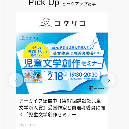
Pick Up
ピックアップ記事
アーカイブ配信中【第67回講談社児童
『神の
文学新人賞】受賞作家と前選考委員に聞
く「児童文学創作セミナー」
2026.01.30
2025.12.23