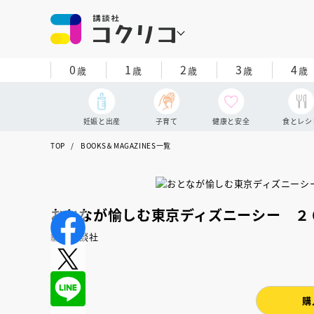
0
1
2
3
4
歳
歳
歳
歳
歳
妊娠と出産
子育て
健康と安全
食とレシ
TOP
BOOKS＆MAGAZINES一覧
おとなが愉しむ東京ディズニーシー ２
編：講談社
購