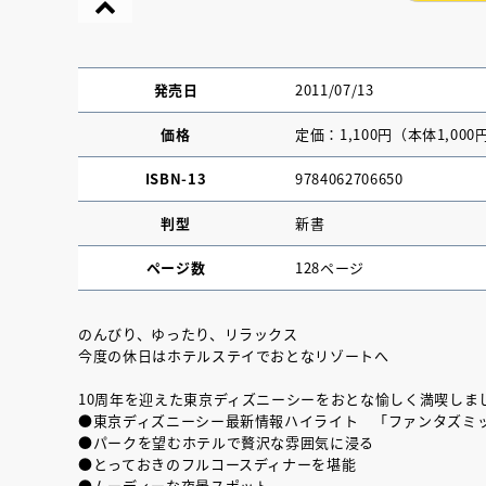
発売日
2011/07/13
価格
定価：1,100円（本体1,000
ISBN-13
9784062706650
判型
新書
ページ数
128ページ
のんびり、ゆったり、リラックス
今度の休日はホテルステイでおとなリゾートへ
『NO.６再会』
10周年を迎えた東京ディズニーシーをおとな愉しく満喫しま
イト ＃４ 20
●東京ディズニーシー最新情報ハイライト 「ファンタズミ
●パークを望むホテルで贅沢な雰囲気に浸る
●とっておきのフルコースディナーを堪能
2025.02.17
●ムーディーな夜景スポット