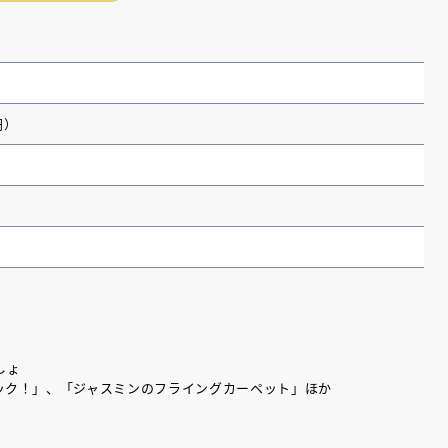
円）
（あさのあつこ）特設サ
フリースクールという選択
しょ
26年９月30日発売決定！
ック！」、「ジャスミンのフライングカーペット」ほか
2026.03.31