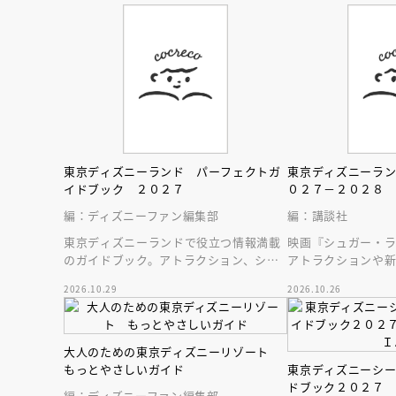
東京ディズニーランド パーフェクトガ
東京ディズニーラ
イドブック ２０２７
０２７－２０２８
編：ディズニーファン編集部
編：講談社
東京ディズニーランドで役立つ情報満載
映画『シュガー・
のガイドブック。アトラクション、ショ
アトラクションや
ー、レストラン、グッズまでが１冊に！
テンはじめ、東京
2026.10.29
2026.10.26
新情報をお届け！
大人のための東京ディズニーリゾート
もっとやさしいガイド
東京ディズニーシ
ドブック２０２７
編：ディズニーファン編集部