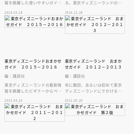
報を網羅した使いやすいガイド
る、東京ディズニーランドの最
ブック！オープン３５周年での
新情報を網羅したガイドブッ
2018.05.18
2016.11.28
リニューアル新情報も見やすく
ク！シールやポストカードなど
フォロー！
特典いっぱい！
東京ディズニーランドおまかせ
東京ディズニーランド おまか
ガイド ２０１５－２０１６
せガイド ２０１２－２０１３
編：講談社
編：講談社
東京ディズニーランドの最新情
年に数回、あるいは初めて東京
報を網羅したビギナーからベテ
ディズニーランドにでかけるパ
ランまで、ガイドブックの決定
ーク初心者向けのガイドブッ
2015.04.20
2012.05.20
版！ＰＣやスマホの活用術もバ
ク。大好評のチェックシールつ
ッチリです！
き。