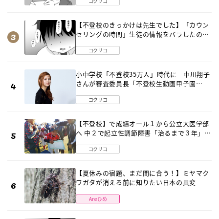
コクリコ
【不登校のきっかけは先生でした】「カウン
セリングの時間」生徒の情報をバラしたの
は…《第２話》
コクリコ
小中学校「不登校35万人」時代に 中川翔子
さんが審査委員長「不登校生動画甲子園
2026」が開催
コクリコ
【不登校】で成績オール１から公立大医学部
へ 中２で起立性調節障害「治るまで３年」の
診断 そのとき母は
コクリコ
【夏休みの宿題、まだ間に合う！】ミヤマク
ワガタが消える前に知りたい日本の異変
Aneひめ