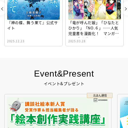
『神の蝶、舞う果て』公式サ
「竜が呼んだ娘」「ひなたと
イト
ひかり」「NO.６」……人気
児童書を漫画化！ マンガサ
イト『ビブリオシリウス』誕
2025.12.23
2025.03.28
生！
Event&Present
イベント&プレゼント
えほん通信