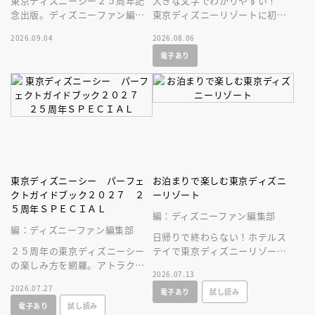
東京ディズニーシー２５周年記
大きな文字でわかりやすい！
念出版。ディズニーファン編集
東京ディズニーリゾートに初め
部の独自取材と秘蔵写真で構成
ていく人、またはお久しぶりの
2026.09.04
2026.08.06
したパークファン必見の２５年
人へ贈る、やさしいガイドブッ
電子あり
史！
ク。
東京ディズニーシー パーフェ
お泊まりで楽しむ東京ディズニ
クトガイドブック２０２７ ２
ーリゾート
５周年ＳＰＥＣＩＡＬ
編：ディズニーファン編集部
編：ディズニーファン編集部
日帰りで終わらない！ホテルス
２５周年の東京ディズニーシー
テイで東京ディズニーリゾート
の楽しみ方を網羅。アトラクシ
をとことん楽しむ情報満載の一
2026.07.13
ョンやショー、レストラン、シ
冊が新登場！
2026.07.27
電子あり
試し読み
ョップ情報に加え、使いやすい
電子あり
試し読み
マップつき！