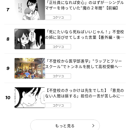
「正社員になれば安心」のはずが…シングル
マザーを待っていた“魔の２年間”【前編】
コクリコ
「死にたいなら死ねばいいじゃん！」不登校
の姉に浴びせてしまった言葉【番外編・後
編】
コクリコ
「不登校から医学部進学」“ラップとフリー
スクール”でトンネルを脱して高校受験へ
〔元野球少年の実話〕
コクリコ
【不登校のきっかけは先生でした】「意見の
ない人間は損する」担任の一言が苦しみに…
《第１話》
コクリコ
もっと見る