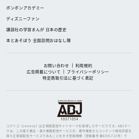
ボンボンアカデミー
ディズニーファン
講談社の学習まんが 日本の歴史
本とあそぼう 全国訪問おはなし隊
お問い合わせ
利用規約
広告掲載について
プライバシーポリシー
特定商取引法に基づく表記
コクリコ［cocreco］は正規版配信サイトマークを取得したサービスです。
ABJマー
クは、この電子書店・電子書籍配信サービスが、著作権者からコンテンツ使用許諾を
得た正規版配信サービスであることを示す登録商標（登録番号 第6091713号）で