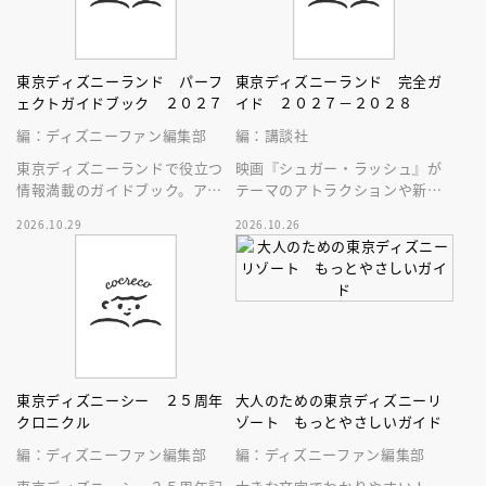
東京ディズニーランド パーフ
東京ディズニーランド 完全ガ
ェクトガイドブック ２０２７
イド ２０２７－２０２８
編：ディズニーファン編集部
編：講談社
東京ディズニーランドで役立つ
映画『シュガー・ラッシュ』が
情報満載のガイドブック。アト
テーマのアトラクションや新生
ラクション、ショー、レストラ
スペース・マウンテンはじめ、
2026.10.29
2026.10.26
ン、グッズまでが１冊に！
東京ディズニーランドの最新情
報をお届け！
東京ディズニーシー ２５周年
大人のための東京ディズニーリ
クロニクル
ゾート もっとやさしいガイド
編：ディズニーファン編集部
編：ディズニーファン編集部