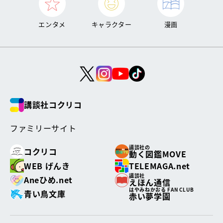
エンタメ
キャラクター
漫画
講談社コクリコ
ファミリーサイト
講談社の
コクリコ
動く図鑑MOVE
WEB げんき
TELEMAGA.net
講談社
Aneひめ.net
えほん通信
はやみねかおる FAN CLUB
青い鳥文庫
赤い夢学園