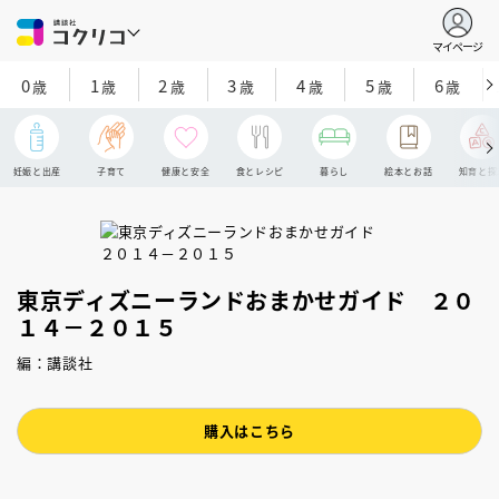
マイページ
0
1
2
3
4
5
6
歳
歳
歳
歳
歳
歳
歳
妊娠と出産
子育て
健康と安全
食とレシピ
暮らし
絵本とお話
知育と探
東京ディズニーランドおまかせガイド ２０
１４－２０１５
編：講談社
購入はこちら