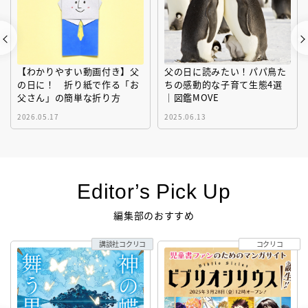
【わかりやすい動画付き】父
父の日に読みたい！パパ鳥た
の日に！ 折り紙で作る「お
ちの感動的な子育て生態4選
父さん」の簡単な折り方
｜図鑑MOVE
2026.05.17
2025.06.13
Editor’s Pick Up
編集部のおすすめ
講談社コクリコ
コクリコ