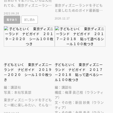
日本のママ＆パパにいちばん売
れてる、東京ディズニーランド
東京ディズニーランドを子ども
をファミリーで楽しむためのガ
と楽しむためのガイド最新版。
2022.06.28
イドブック最新刊。可愛いシー
２０２０年春誕生の新施設もご
2020.12.17
電子あり
試し読み
ル付き！
案内。ディズニーキャラクター
シール付き！
子どもといく 東京ディズニー
子どもといく 東京ディズニー
ランド ナビガイド ２０１９
ランド ナビガイド ２０１７
－２０２０ シール１００枚つ
－２０１８ 貼って遊べるシー
き
ル１００枚つき
編：講談社
編：講談社
写真：本社写真部
構成：梅澤 眞己枝（ウランティ
ア）
東京ディズニーランドを子ども
文・その他：新田 妙美（ウラン
と一緒に楽しみたい、そんなマ
ティア）
マ＆パパ向けのパークガイド最
文・その他：永田 晶子（ウラン