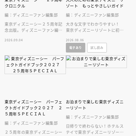
クロニクル
ゾート もっとやさしいガイド
編：ディズニーファン編集部
編：ディズニーファン編集部
東京ディズニーシー２５周年記
大きな文字でわかりやすい！
念出版。ディズニーファン編集
東京ディズニーリゾートに初め
部の独自取材と秘蔵写真で構成
ていく人、またはお久しぶりの
2026.09.04
2026.08.06
したパークファン必見の２５年
人へ贈る、やさしいガイドブッ
電子あり
試し読み
史！
ク。
東京ディズニーシー パーフェ
お泊まりで楽しむ東京ディズニ
クトガイドブック２０２７ ２
ーリゾート
５周年ＳＰＥＣＩＡＬ
編：ディズニーファン編集部
編：ディズニーファン編集部
日帰りで終わらない！ホテルス
２５周年の東京ディズニーシー
テイで東京ディズニーリゾート