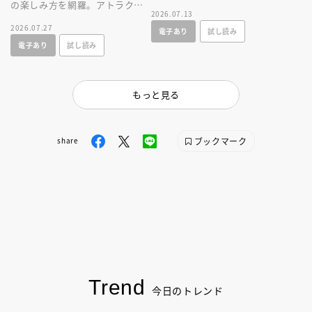
の楽しみ方を網羅。アトラクシ
をとことん楽しむ情報満載の一
2026.07.13
ョンやショー、レストラン、シ
冊が新登場！
2026.07.27
電子あり
試し読み
ョップ情報に加え、使いやすい
電子あり
試し読み
マップつき！
もっと見る
ブックマーク
share
Trend
今日のトレンド