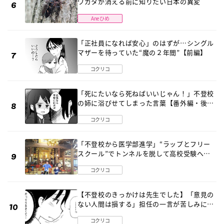
ワガタが消える前に知りたい日本の異変
Aneひめ
「正社員になれば安心」のはずが…シングル
マザーを待っていた“魔の２年間”【前編】
コクリコ
「死にたいなら死ねばいいじゃん！」不登校
の姉に浴びせてしまった言葉【番外編・後
編】
コクリコ
「不登校から医学部進学」“ラップとフリー
スクール”でトンネルを脱して高校受験へ
〔元野球少年の実話〕
コクリコ
【不登校のきっかけは先生でした】「意見の
ない人間は損する」担任の一言が苦しみに…
《第１話》
コクリコ