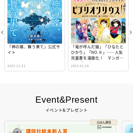
『神の蝶、舞う果て』公式サ
「竜が呼んだ娘」「ひなたと
イト
ひかり」「NO.６」……人気
児童書を漫画化！ マンガサ
イト『ビブリオシリウス』誕
2025.12.23
2025.03.28
生！
Event&Present
イベント&プレゼント
えほん通信