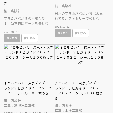
き
編：講談社
編：講談社
日本のママ＆パパにいちばん売
ママ＆パパからの人気ＮＯ．
れてる、ファミリーで楽しむた
１！効率的にパークを楽しむな
めの東京ディズニーランドガイ
2023.12.22
ら必携の東京ディズニーランド
ドブック最新刊。可愛いシール
2025.06.27
電子あり
試し読み
ガイドブック最新刊。紙ＭＡＰ
付き！
電子あり
試し読み
とシール付き！
子どもといく 東京ディズニー
子どもといく 東京ディズニー
ランドナビガイド２０２２－２
ランド ナビガイド ２０２１
０２３ シール１００枚つき
－２０２２ シール１００枚つ
き
編：講談社
写真：講談社写真部
編：講談社
写真：本社写真部