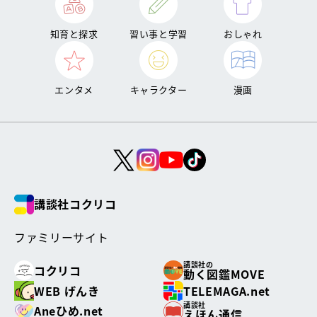
知育と探求
習い事と学習
おしゃれ
エンタメ
キャラクター
漫画
講談社コクリコ
ファミリーサイト
講談社の
コクリコ
動く図鑑MOVE
WEB げんき
TELEMAGA.net
講談社
Aneひめ.net
えほん通信