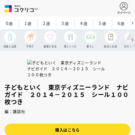
マイページ
0
1
2
3
4
5
6
歳
歳
歳
歳
歳
歳
歳
妊娠と出産
子育て
健康と安全
食とレシピ
暮らし
絵本とお話
知育と探
子どもといく 東京ディズニーランド ナビ
ガイド ２０１４－２０１５ シール１００
枚つき
編：講談社
購入はこちら