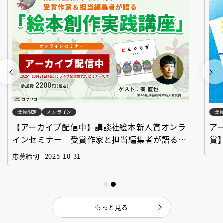
会員限定
オンライン
会
【アーカイブ配信中】講談社絵本新人賞オンラ
ア
インセミナー 受賞作家と担当編集者が語る
賞
「絵本創作実践講座」
作
応募締切
2025-10-31
もっと見る