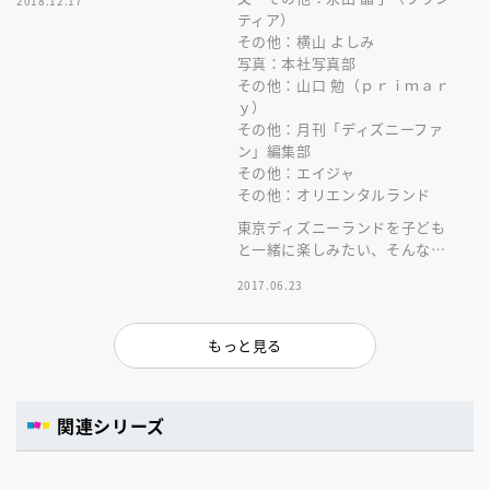
2018.12.17
新版。ディズニーキャラクター
ティア）
シール付き！
その他：横山 よしみ
写真：本社写真部
その他：山口 勉（ｐｒｉｍａｒ
ｙ）
その他：月刊「ディズニーファ
ン」編集部
その他：エイジャ
その他：オリエンタルランド
東京ディズニーランドを子ども
と一緒に楽しみたい、そんなマ
マ＆パパ向けのパークガイド最
2017.06.23
新版。ディズニーキャラクター
シール付き！
もっと見る
関連シリーズ