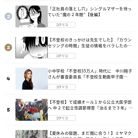
「正社員の落とし穴」シングルマザーを待っ
ていた“魔の２年間”【後編】
コクリコ
【不登校のきっかけは先生でした】「カウン
セリングの時間」生徒の情報をバラしたの
は…《第２話》
コクリコ
小中学校「不登校35万人」時代に 中川翔子
さんが審査委員長「不登校生動画甲子園
2026」が開催
コクリコ
【不登校】で成績オール１から公立大医学部
へ 中２で起立性調節障害「治るまで３年」の
診断 そのとき母は
コクリコ
【夏休みの宿題、まだ間に合う！】ミヤマク