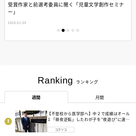
受賞作家と前選考委員に聞く「児童文学創作セミナ
ー」
2026.01.30
Ranking
ランキング
週間
月間
【不登校から医学部へ】中２で成績はオール
１「昼夜逆転」したわが子を”夜遊び”に連れ
出した母の気づき
コクリコ