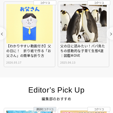
コクリコ
コクリコ
【わかりやすい動画付き】父
父の日に読みたい！パパ鳥た
の日に！ 折り紙で作る「お
ちの感動的な子育て生態4選
父さん」の簡単な折り方
｜図鑑MOVE
2026.05.17
2025.06.13
Editor’s Pick Up
編集部のおすすめ
講談社コクリコ
コクリコ