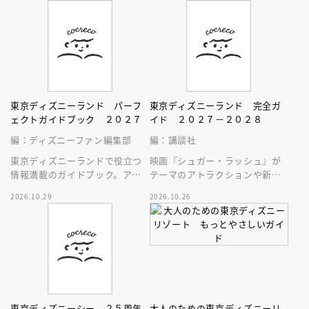
東京ディズニーランド パーフ
東京ディズニーランド 完全ガ
ェクトガイドブック ２０２７
イド ２０２７－２０２８
編：ディズニーファン編集部
編：講談社
東京ディズニーランドで役立つ
映画『シュガー・ラッシュ』が
情報満載のガイドブック。アト
テーマのアトラクションや新生
ラクション、ショー、レストラ
スペース・マウンテンはじめ、
2026.10.29
2026.10.26
ン、グッズまでが１冊に！
東京ディズニーランドの最新情
報をお届け！
東京ディズニーシー ２５周年
大人のための東京ディズニーリ