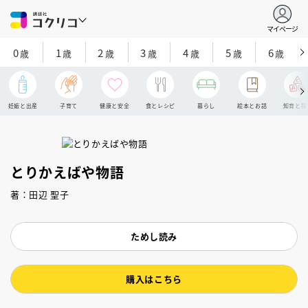
マイページ
0
1
2
3
4
5
6
歳
歳
歳
歳
歳
歳
歳
妊娠と出産
子育て
健康と安全
食とレシピ
暮らし
絵本とお話
知育と探
とりかえばや物語
著：田辺 聖子
ためし読み
購入はこちら