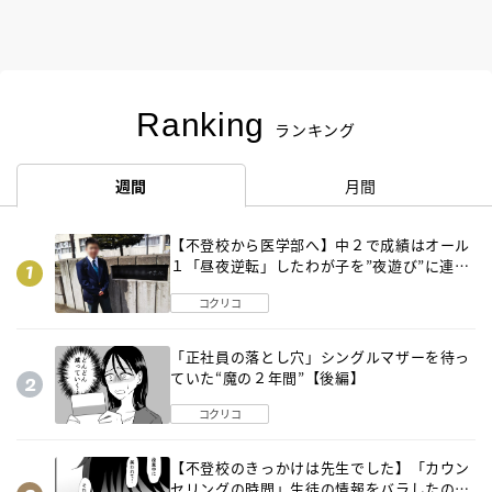
Ranking
ランキング
週間
月間
【不登校から医学部へ】中２で成績はオール
１「昼夜逆転」したわが子を”夜遊び”に連れ
出した母の気づき
コクリコ
「正社員の落とし穴」シングルマザーを待っ
ていた“魔の２年間”【後編】
コクリコ
【不登校のきっかけは先生でした】「カウン
セリングの時間」生徒の情報をバラしたの