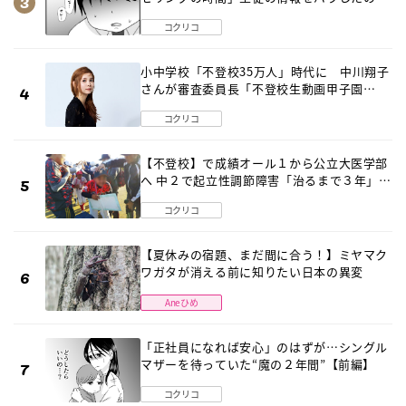
は…《第２話》
コクリコ
小中学校「不登校35万人」時代に 中川翔子
さんが審査委員長「不登校生動画甲子園
2026」が開催
コクリコ
【不登校】で成績オール１から公立大医学部
へ 中２で起立性調節障害「治るまで３年」の
診断 そのとき母は
コクリコ
【夏休みの宿題、まだ間に合う！】ミヤマク
ワガタが消える前に知りたい日本の異変
Aneひめ
「正社員になれば安心」のはずが…シングル
マザーを待っていた“魔の２年間”【前編】
コクリコ