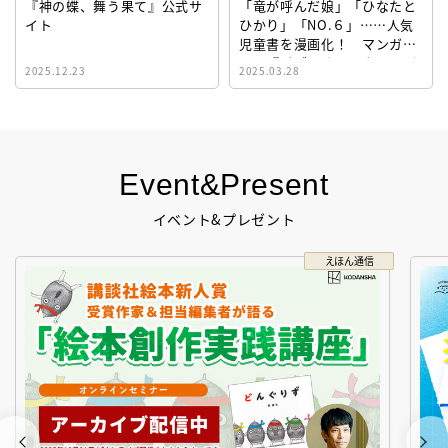
『神の蝶、舞う果て』公式サ
「竜が呼んだ娘」「ひなたと
イト
ひかり」「NO.６」……人気
児童書を漫画化！ マンガサ
イト『ビブリオシリウス』誕
2025.12.23
2025.03.28
生！
Event&Present
イベント&プレゼント
えほん通信