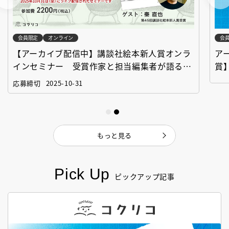
会員限定
オンライン
会
【アーカイブ配信中】講談社絵本新人賞オンラ
ア
インセミナー 受賞作家と担当編集者が語る
賞
「絵本創作実践講座」
作
応募締切
2025-10-31
もっと見る
Pick Up
ピックアップ記事