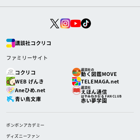
講談社コクリコ
ファミリーサイト
講談社の
コクリコ
動く図鑑MOVE
WEB げんき
TELEMAGA.net
講談社
Aneひめ.net
えほん通信
はやみねかおる FAN CLUB
青い鳥文庫
赤い夢学園
ボンボンアカデミー
ディズニーファン