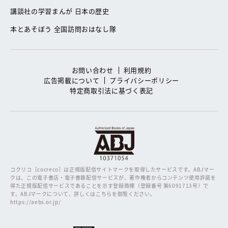
講談社の学習まんが 日本の歴史
本とあそぼう 全国訪問おはなし隊
お問い合わせ
利用規約
広告掲載について
プライバシーポリシー
特定商取引法に基づく表記
コクリコ［cocreco］は正規版配信サイトマークを取得したサービスです。
ABJマー
クは、この電子書店・電子書籍配信サービスが、著作権者からコンテンツ使用許諾を
得た正規版配信サービスであることを示す登録商標（登録番号 第6091713号）で
す。ABJマークについて、詳しくはこちらを御覧ください。
https://aebs.or.jp/