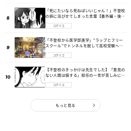
「死にたいなら死ねばいいじゃん！」不登校
の姉に浴びせてしまった言葉【番外編・後
編】
コクリコ
「不登校から医学部進学」“ラップとフリー
スクール”でトンネルを脱して高校受験へ
〔元野球少年の実話〕
コクリコ
【不登校のきっかけは先生でした】「意見の
ない人間は損する」担任の一言が苦しみに…
《第１話》
コクリコ
もっと見る