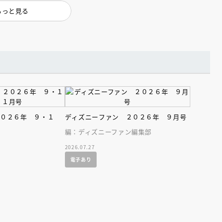
インセミナー 受賞作家
童文学新人賞】受賞作家と前
もっと見る
者が語る「絵本創作実践
員に聞く「児童文学創作セミ
5-10-31
２０２６年 ９・１
ディズニーファン ２０２６年 ９月号
編：ディズニーファン編集部
2026.07.27
電子あり