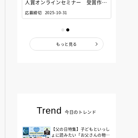
選考委
人賞オンラインセミナー 受賞作家
童文学
ナー」
と担当編集者が語る「絵本創作実践
員に聞
応募締切
2025-10-31
講座」
もっと見る
Trend
今日のトレンド
【父の日特集】子どもといっし
ょに読みたい「お父さんの物