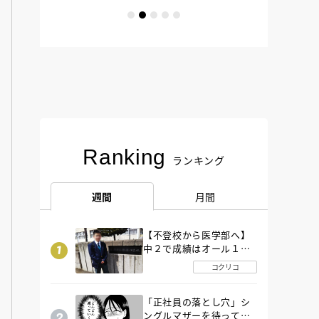
Ranking
ランキング
週間
月間
【不登校から医学部へ】
中２で成績はオール１
「昼夜逆転」したわが子
コクリコ
を”夜遊び”に連れ出した
母の気づき
「正社員の落とし穴」シ
ングルマザーを待ってい