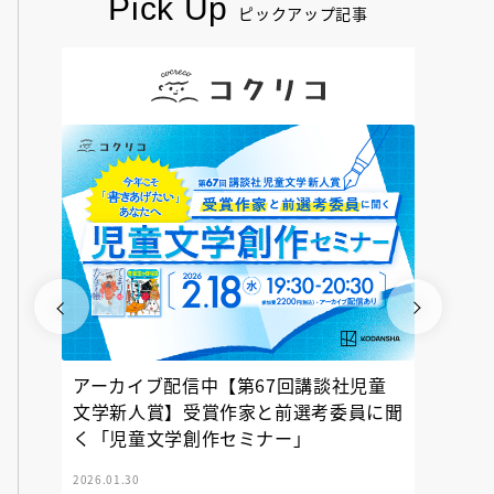
Pick Up
ピックアップ記事
アーカイブ配信中【第67回講談社児童
『神の
文学新人賞】受賞作家と前選考委員に聞
く「児童文学創作セミナー」
2026.01.30
2025.12.23