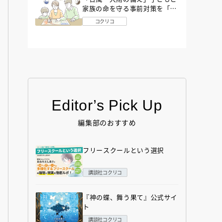
家族の命を守る事前対策を「防
災アドバイザー」が解説
コクリコ
Editor’s Pick Up
編集部のおすすめ
フリースクールという選択
講談社コクリコ
『神の蝶、舞う果て』公式サイ
ト
講談社コクリコ