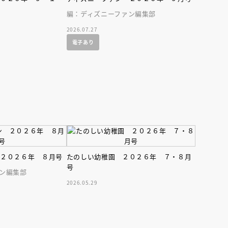
編：ディズニーファン編集部
2026.07.27
電子あり
えほん通信
 ２０２６年 ８月号
たのしい幼稚園 ２０２６年 ７・８月
号
ン編集部
2026.05.29
ンライン
会員限定
オンライン
ブ配信中】講談社絵本新
アーカイブ配信中【第67回講