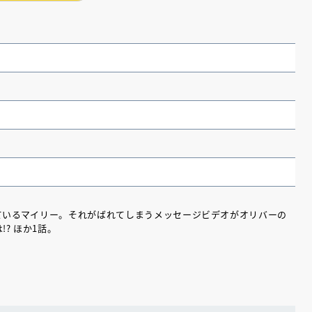
しているマイリー。それがばれてしまうメッセージビデオがオリバーの
? ほか1話。
（あさのあつこ）特設サ
フリースクールという選択
26年９月30日発売決定！
2026.03.31