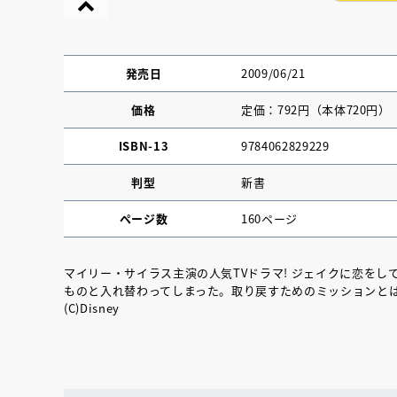
発売日
2009/06/21
価格
定価：792円（本体720円）
ISBN-13
9784062829229
判型
新書
ページ数
160ページ
マイリー・サイラス主演の人気TVドラマ! ジェイクに恋を
ものと入れ替わってしまった。取り戻すためのミッションとは!
『NO.６再会』
(C)Disney
イト ＃４ 20
2025.02.17