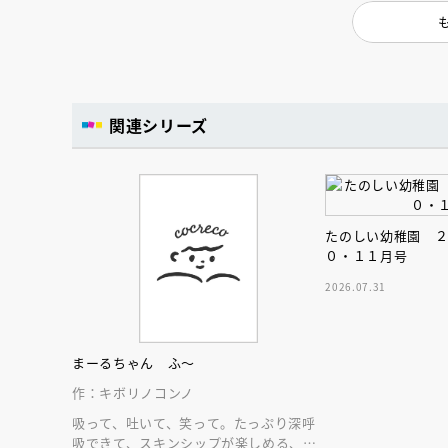
人賞オンラ
と担当編集
応募締切
202
講座」
関連シリーズ
たのしい幼稚園 
０・１１月号
2026.07.31
まーるちゃん ふ～
作：キボリノコンノ
吸って、吐いて、笑って。たっぷり深呼
吸できて、スキンシップが楽しめる、大