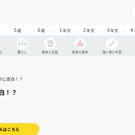
5
6
1
2
3
4
歳
歳
年生
年生
年生
ピ
暮らし
絵本とお話
知育と探求
習い事と学習
白！？
入はこちら