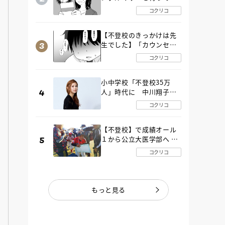
た“魔の２年間”【後編】
コクリコ
【不登校のきっかけは先
生でした】「カウンセリ
ングの時間」生徒の情報
コクリコ
をバラしたのは…《第２
話》
小中学校「不登校35万
人」時代に 中川翔子さ
んが審査委員長「不登校
コクリコ
生動画甲子園 2026」が開
催
【不登校】で成績オール
１から公立大医学部へ 中
２で起立性調節障害「治
コクリコ
るまで３年」の診断 その
とき母は
もっと見る