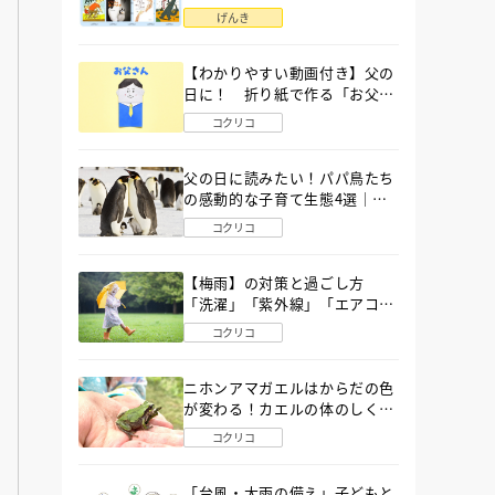
語」６選
げんき
【わかりやすい動画付き】父の
日に！ 折り紙で作る「お父さ
ん」の簡単な折り方
コクリコ
父の日に読みたい！パパ鳥たち
の感動的な子育て生態4選｜図
鑑MOVE
コクリコ
【梅雨】の対策と過ごし方
「洗濯」「紫外線」「エアコ
ン」「ゲリラ豪雨」…〔気象予
コクリコ
報士が完全ガイド〕
ニホンアマガエルはからだの色
が変わる！カエルの体のしくみ
から両生類の特ちょうまで図鑑
コクリコ
MOVEが解説！
「台風・大雨の備え」子どもと