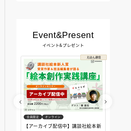
Event&Present
イベント&プレゼント
コクリコ
えほん通信
会員限定
オンライン
会員限定
談社児
【アーカイブ配信中】講談社絵本新
アーカ