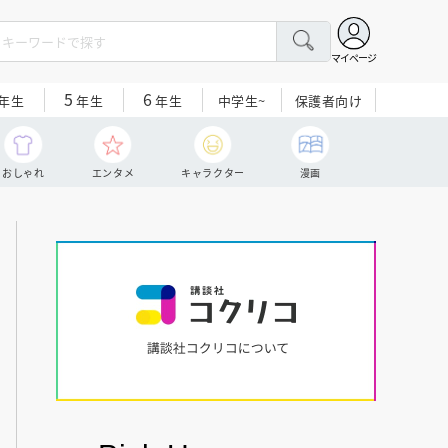
マイページ
5
6
中学生~
保護者向け
年生
年生
年生
おしゃれ
エンタメ
キャラクター
漫画