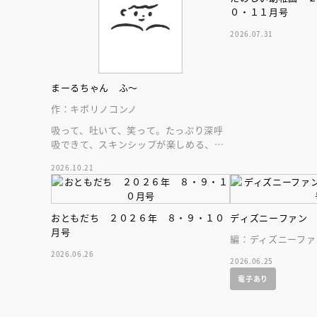
０・１１月号
2026.07.31
まーるちゃん ふ～
作：キボリノコンノ
吸って、吐いて、笑って。たっぷり深呼
吸できて、スキンシップが楽しめる、大
人気木彫作家、キボリノコンノ初のファ
2026.10.21
ーストブック。
おともだち ２０２６年 ８・９・１０
ディズニーファン
月号
編：ディズニーファ
2026.06.26
2026.06.25
電子あり
会員限定
オ
【アーカイ