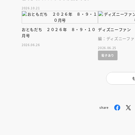
人気木彫作家、キボリノコンノ初のファ
2026.10.21
ーストブック。
おともだち ２０２６年 ８・９・１０
ディズニーファン
月号
編：ディズニーファ
2026.06.26
2026.06.25
電子あり
share