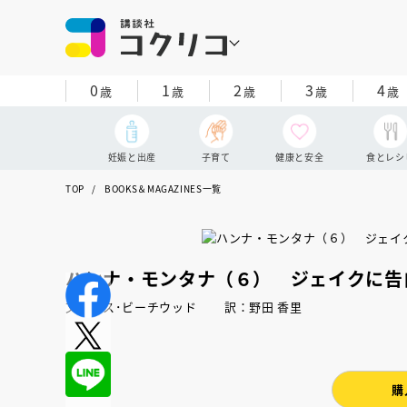
0
1
2
3
4
歳
歳
歳
歳
歳
妊娠と出産
子育て
健康と安全
食とレシ
TOP
BOOKS＆MAGAZINES一覧
ハンナ・モンタナ（６） ジェイクに告
文：ベス･ビーチウッド 訳：野田 香里
購