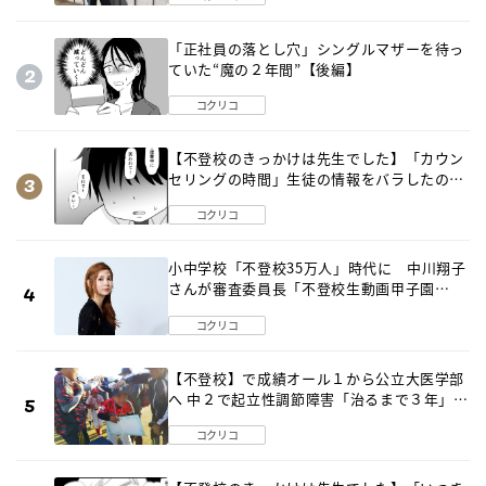
「正社員の落とし穴」シングルマザーを待っ
ていた“魔の２年間”【後編】
コクリコ
【不登校のきっかけは先生でした】「カウン
セリングの時間」生徒の情報をバラしたの
は…《第２話》
コクリコ
小中学校「不登校35万人」時代に 中川翔子
さんが審査委員長「不登校生動画甲子園
2026」が開催
コクリコ
【不登校】で成績オール１から公立大医学部
へ 中２で起立性調節障害「治るまで３年」の
診断 そのとき母は
コクリコ