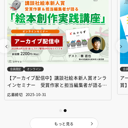
会員限定
オンライン
会
【アーカイブ配信中】講談社絵本新人賞オンラ
ア
インセミナー 受賞作家と担当編集者が語る
賞
「絵本創作実践講座」
作
応募締切
2025-10-31
もっと見る