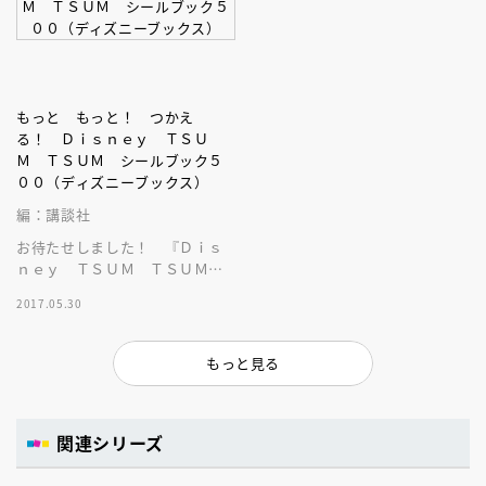
もっと もっと！ つかえ
る！ Ｄｉｓｎｅｙ ＴＳＵ
Ｍ ＴＳＵＭ シールブック５
００（ディズニーブックス）
編：講談社
お待たせしました！ 『Ｄｉｓ
ｎｅｙ ＴＳＵＭ ＴＳＵＭシ
ールブック５００』の新版で
2017.05.30
す。キャラクターの種類が増え
てさらに充実！
もっと見る
関連シリーズ