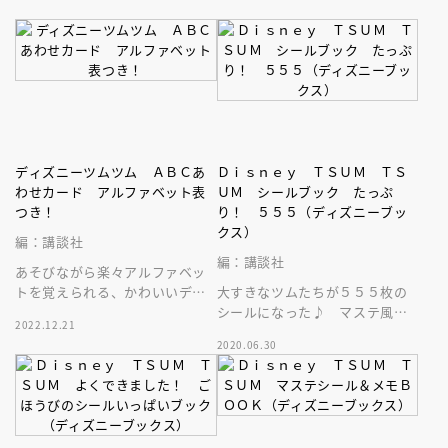
ディズニーツムツム ＡＢＣあ
Ｄｉｓｎｅｙ ＴＳＵＭ ＴＳ
わせカード アルファベット表
ＵＭ シールブック たっぷ
つき！
り！ ５５５（ディズニーブッ
クス）
編：講談社
編：講談社
あそびながら楽々アルファベッ
トを覚えられる、かわいいディ
大すきなツムたちが５５５枚の
ズニーツムツムの記憶力あそび
シールになった♪ マステ風や
2022.12.21
カードが登場！大きなアルファ
お名前シールなどかわいくて使
2020.06.30
ベット表付き
える☆ シールシート１５枚メ
モ２枚つき