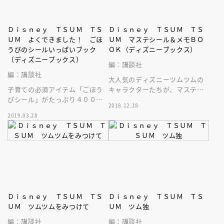
Ｄｉｓｎｅｙ ＴＳＵＭ ＴＳ
Ｄｉｓｎｅｙ ＴＳＵＭ ＴＳ
ＵＭ よくできました！ ごほ
ＵＭ マステシール＆メモＢＯ
うびのシールいっぱいブック
ＯＫ（ディズニーブックス）
（ディズニーブックス）
編：講談社
編：講談社
大人気のディズニーツムツムの
子育ての必須アイテム「ごほう
キャラクターたちが、マステシ
びシール」がたっぷり４００
ールになって登場！ 便利でか
2018.12.18
枚！ かわいいツムツムたちの
わいいメモもついてます！
2019.03.28
シールがお子さまのやる気を引
き出します！
Ｄｉｓｎｅｙ ＴＳＵＭ ＴＳ
Ｄｉｓｎｅｙ ＴＳＵＭ ＴＳ
ＵＭ ツムツムをみつけて
ＵＭ ツム独
編：講談社
編：講談社