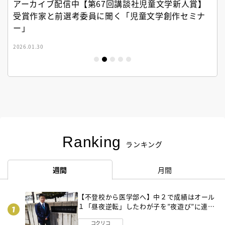
アーカイブ配信中【第67回講談社児童文学新人賞】
受賞作家と前選考委員に聞く「児童文学創作セミナ
ー」
2026.01.30
Ranking
ランキング
週間
月間
【不登校から医学部へ】中２で成績はオール
１「昼夜逆転」したわが子を”夜遊び”に連れ
出した母の気づき
コクリコ