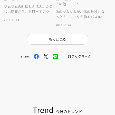
その他：ニコリ
ツムツムの絵探しえほん。たの
しい場面から、お目当てのツム
あのツムツムが、あの数独にな
ツムを探して！もりだくさんの
った！ ニコリが作るパズル
2018.11.14
オールカラー４２ページ！
に、ツムたちが数字で登場。お
2017.10.26
もしろくてかわいくて、ついハ
マっちゃう！
もっと見る
ブックマーク
share
Trend
今日のトレンド