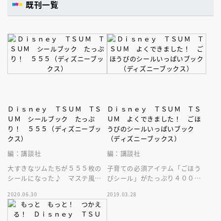
既刊一覧
Ｄｉｓｎｅｙ ＴＳＵＭ ＴＳ
Ｄｉｓｎｅｙ ＴＳＵＭ ＴＳ
ＵＭ シールブック たっぷ
ＵＭ よくできました！ ごほ
り！ ５５５（ディズニーブッ
うびのシールいっぱいブック
クス）
（ディズニーブックス）
編：講談社
編：講談社
大すきなツムたちが５５５枚の
子育ての必須アイテム「ごほう
シールになった♪ マステ風や
びシール」がたっぷり４００
お名前シールなどかわいくて使
枚！ かわいいツムツムたちの
2020.06.30
2019.03.28
える☆ シールシート１５枚メ
シールがお子さまのやる気を引
モ２枚つき
き出します！