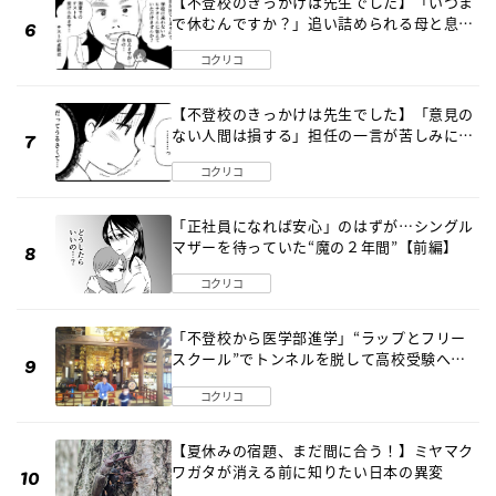
【不登校のきっかけは先生でした】「いつま
で休むんですか？」追い詰められる母と息子
《第６話》
コクリコ
【不登校のきっかけは先生でした】「意見の
ない人間は損する」担任の一言が苦しみに…
《第１話》
コクリコ
「正社員になれば安心」のはずが…シングル
マザーを待っていた“魔の２年間”【前編】
コクリコ
「不登校から医学部進学」“ラップとフリー
スクール”でトンネルを脱して高校受験へ
〔元野球少年の実話〕
コクリコ
【夏休みの宿題、まだ間に合う！】ミヤマク
ワガタが消える前に知りたい日本の異変