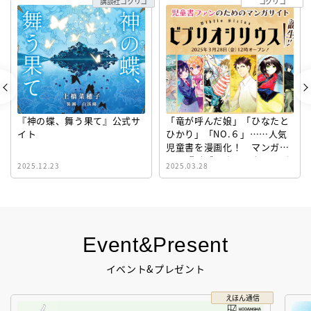
講談社コクリコ
コクリコ
『神の蝶、舞う果て』公式サ
「竜が呼んだ娘」「ひなたと
イト
ひかり」「NO.６」……人気
児童書を漫画化！ マンガサ
イト『ビブリオシリウス』誕
2025.12.23
2025.03.28
生！
Event&Present
イベント&プレゼント
えほん通信