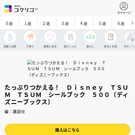
マイページ
0
1
2
3
4
5
6
歳
歳
歳
歳
歳
歳
歳
妊娠と出産
子育て
健康と安全
食とレシピ
暮らし
絵本とお話
知育と探
たっぷりつかえる！ Ｄｉｓｎｅｙ ＴＳＵ
Ｍ ＴＳＵＭ シールブック ５００（ディ
ズニーブックス）
編：講談社
購入はこちら