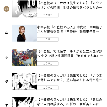
【不登校のきっかけは先生でした】「カウン
セリングの時間」生徒の情報をバラしたの
は…《第２話》
コクリコ
小中学校「不登校35万人」時代に 中川翔子
さんが審査委員長「不登校生動画甲子園
2026」が開催
コクリコ
【不登校】で成績オール１から公立大医学部
へ 中２で起立性調節障害「治るまで３年」の
診断 そのとき母は
コクリコ
【不登校のきっかけは先生でした】「いつま
で休むんですか？」追い詰められる母と息子
《第６話》
コクリコ
【不登校のきっかけは先生でした】「意見の
ない人間は損する」担任の一言が苦しみに…