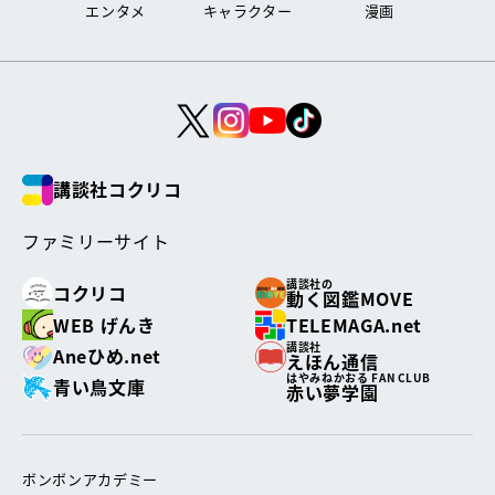
エンタメ
キャラクター
漫画
講談社コクリコ
ファミリーサイト
講談社の
コクリコ
動く図鑑MOVE
WEB げんき
TELEMAGA.net
講談社
Aneひめ.net
えほん通信
はやみねかおる FAN CLUB
青い鳥文庫
赤い夢学園
ボンボンアカデミー