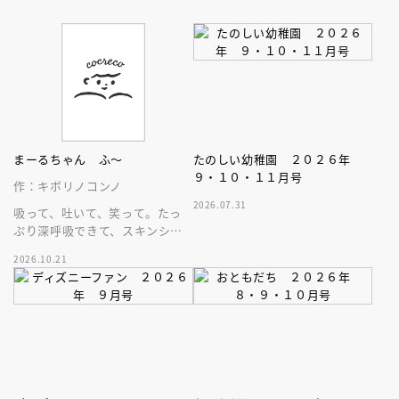
まーるちゃん ふ～
たのしい幼稚園 ２０２６年
９・１０・１１月号
作：キボリノコンノ
2026.07.31
吸って、吐いて、笑って。たっ
ぷり深呼吸できて、スキンシッ
プが楽しめる、大人気木彫作
2026.10.21
家、キボリノコンノ初のファー
ストブック。