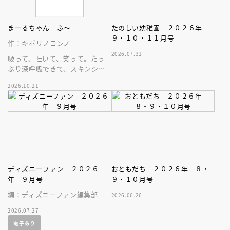
まーるちゃん ふ～
たのしい幼稚園 ２０２６年
９・１０・１１月号
作：キボリノコンノ
2026.07.31
吸って、吐いて、笑って。たっ
ぷり深呼吸できて、スキンシッ
プが楽しめる、大人気木彫作
2026.10.21
家、キボリノコンノ初のファー
ストブック。
ディズニーファン ２０２６
おともだち ２０２６年 ８・
年 ９月号
９・１０月号
編：ディズニーファン編集部
2026.06.26
2026.07.27
電子あり