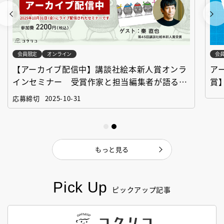
会員限定
オンライン
会
【アーカイブ配信中】講談社絵本新人賞オンラ
ア
インセミナー 受賞作家と担当編集者が語る
賞
「絵本創作実践講座」
作
応募締切
2025-10-31
もっと見る
Pick Up
ピックアップ記事