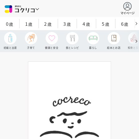
マイページ
0
1
2
3
4
5
6
歳
歳
歳
歳
歳
歳
歳
妊娠と出産
子育て
健康と安全
食とレシピ
暮らし
絵本とお話
知育と探