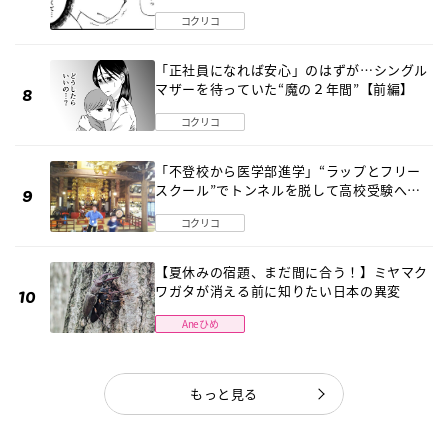
《第１話》
コクリコ
「正社員になれば安心」のはずが…シングル
マザーを待っていた“魔の２年間”【前編】
コクリコ
「不登校から医学部進学」“ラップとフリー
スクール”でトンネルを脱して高校受験へ
〔元野球少年の実話〕
コクリコ
【夏休みの宿題、まだ間に合う！】ミヤマク
ワガタが消える前に知りたい日本の異変
Aneひめ
もっと見る