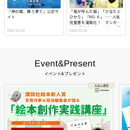
『神の蝶、舞う果て』公式サ
「竜が呼んだ娘」「ひなたと
イト
ひかり」「NO.６」……人気
児童書を漫画化！ マンガサ
イト『ビブリオシリウス』誕
2025.12.23
2025.03.28
生！
Event&Present
イベント&プレゼント
えほん通信