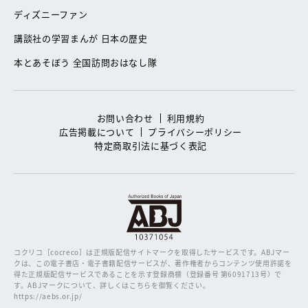
ディズニーファン
講談社の学習まんが 日本の歴史
本とあそぼう 全国訪問おはなし隊
お問い合わせ
利用規約
広告掲載について
プライバシーポリシー
特定商取引法に基づく表記
コクリコ［cocreco］は正規版配信サイトマークを取得したサービスです。
ABJマー
クは、この電子書店・電子書籍配信サービスが、著作権者からコンテンツ使用許諾を
得た正規版配信サービスであることを示す登録商標（登録番号 第6091713号）で
す。ABJマークについて、詳しくはこちらを御覧ください。
https://aebs.or.jp/