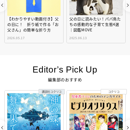
【わかりやすい動画付き】父
父の日に読みたい！パパ鳥た
の日に！ 折り紙で作る「お
ちの感動的な子育て生態4選
父さん」の簡単な折り方
｜図鑑MOVE
2026.05.17
2025.06.13
Editor’s Pick Up
編集部のおすすめ
講談社コクリコ
コクリコ