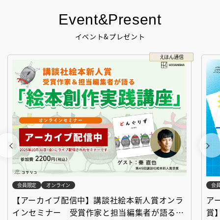
Event&Present
イベント&プレゼント
えほん通信
会員限定
オンライン
会
【アーカイブ配信中】講談社絵本新人賞オンラ
ア
インセミナー 受賞作家と担当編集者が語る
賞