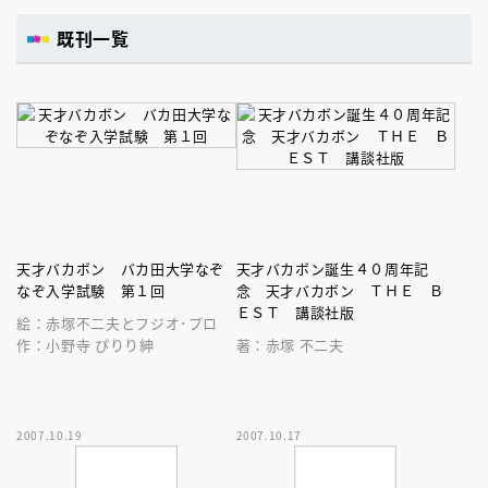
既刊一覧
天才バカボン バカ田大学なぞ
天才バカボン誕生４０周年記
なぞ入学試験 第１回
念 天才バカボン ＴＨＥ Ｂ
ＥＳＴ 講談社版
絵：赤塚不二夫とフジオ･プロ
作：小野寺 ぴりり紳
著：赤塚 不二夫
2007.10.19
2007.10.17