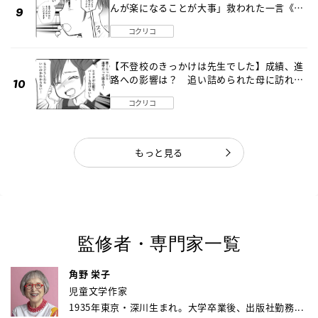
んが楽になることが大事」救われた一言《第
８話》
コクリコ
【不登校のきっかけは先生でした】成績、進
路への影響は？ 追い詰められた母に訪れた
転機《第７話》
コクリコ
もっと見る
監修者・専門家一覧
角野 栄子
児童文学作家
1935年東京・深川生まれ。大学卒業後、出版社勤務...