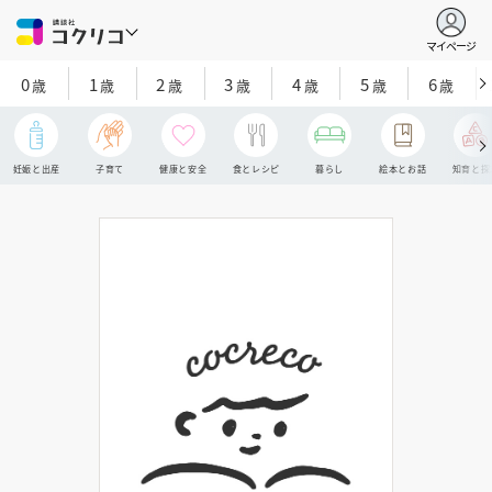
マイページ
0
1
2
3
4
5
6
歳
歳
歳
歳
歳
歳
歳
妊娠と出産
子育て
健康と安全
食とレシピ
暮らし
絵本とお話
知育と探