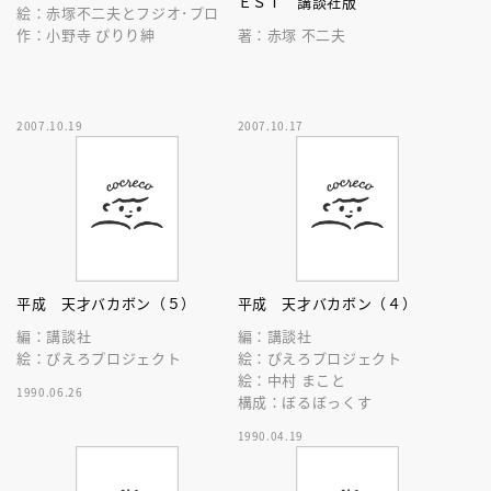
ＥＳＴ 講談社版
絵：赤塚不二夫とフジオ･プロ
作：小野寺 ぴりり紳
著：赤塚 不二夫
2007.10.19
2007.10.17
平成 天才バカボン（５）
平成 天才バカボン（４）
編：講談社
編：講談社
絵：ぴえろプロジェクト
絵：ぴえろプロジェクト
絵：中村 まこと
1990.06.26
構成：ぼるぼっくす
1990.04.19