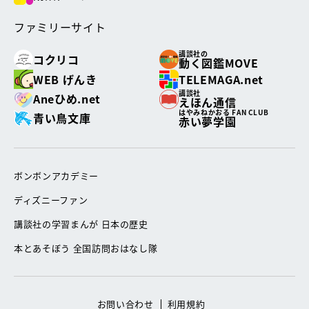
ファミリーサイト
講談社の
コクリコ
動く図鑑MOVE
WEB げんき
TELEMAGA.net
講談社
Aneひめ.net
えほん通信
はやみねかおる FAN CLUB
青い鳥文庫
赤い夢学園
ボンボンアカデミー
ディズニーファン
講談社の学習まんが 日本の歴史
本とあそぼう 全国訪問おはなし隊
お問い合わせ
利用規約