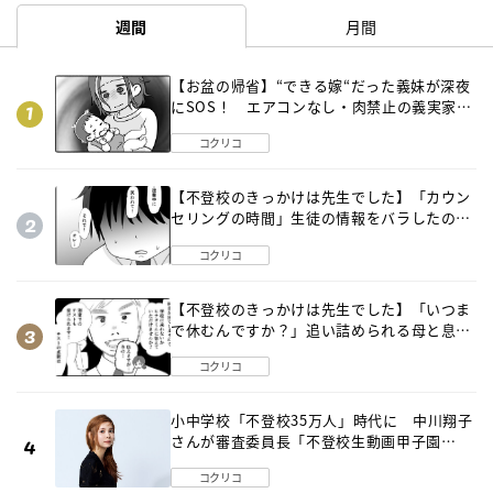
週間
月間
【お盆の帰省】“できる嫁“だった義妹が深夜
にSOS！ エアコンなし・肉禁止の義実家ル
ールに変化が…〈後編〉
コクリコ
【不登校のきっかけは先生でした】「カウン
セリングの時間」生徒の情報をバラしたの
は…《第２話》
コクリコ
【不登校のきっかけは先生でした】「いつま
で休むんですか？」追い詰められる母と息子
《第６話》
コクリコ
小中学校「不登校35万人」時代に 中川翔子
さんが審査委員長「不登校生動画甲子園
2026」が開催
コクリコ