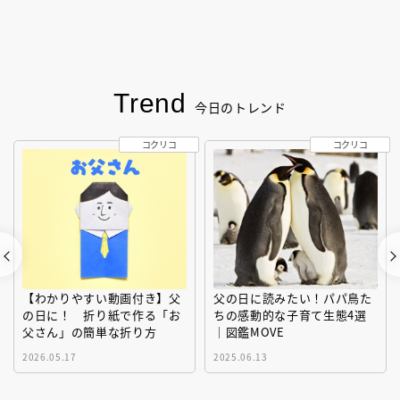
Trend
今日のトレンド
コクリコ
コクリコ
【わかりやすい動画付き】父
父の日に読みたい！パパ鳥た
の日に！ 折り紙で作る「お
ちの感動的な子育て生態4選
父さん」の簡単な折り方
｜図鑑MOVE
2026.05.17
2025.06.13