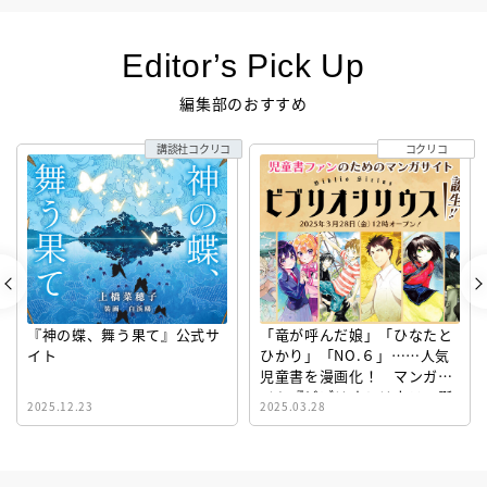
Editor’s Pick Up
編集部のおすすめ
講談社コクリコ
コクリコ
『神の蝶、舞う果て』公式サ
「竜が呼んだ娘」「ひなたと
イト
ひかり」「NO.６」……人気
児童書を漫画化！ マンガサ
イト『ビブリオシリウス』誕
2025.12.23
2025.03.28
生！