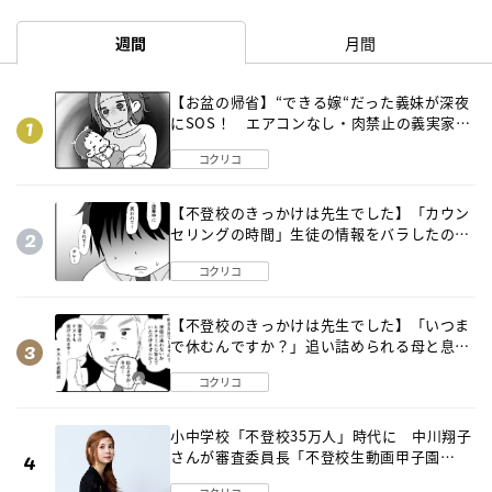
週間
月間
【お盆の帰省】“できる嫁“だった義妹が深夜
にSOS！ エアコンなし・肉禁止の義実家ル
ールに変化が…〈後編〉
コクリコ
【不登校のきっかけは先生でした】「カウン
セリングの時間」生徒の情報をバラしたの
は…《第２話》
コクリコ
【不登校のきっかけは先生でした】「いつま
で休むんですか？」追い詰められる母と息子
《第６話》
コクリコ
小中学校「不登校35万人」時代に 中川翔子
さんが審査委員長「不登校生動画甲子園
2026」が開催