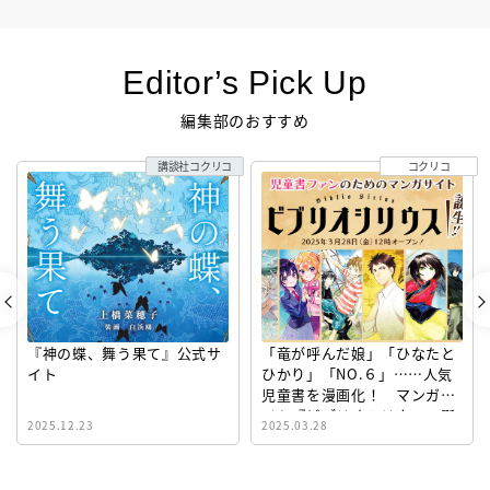
Editor’s Pick Up
編集部のおすすめ
講談社コクリコ
コクリコ
『神の蝶、舞う果て』公式サ
「竜が呼んだ娘」「ひなたと
イト
ひかり」「NO.６」……人気
児童書を漫画化！ マンガサ
イト『ビブリオシリウス』誕
2025.12.23
2025.03.28
生！