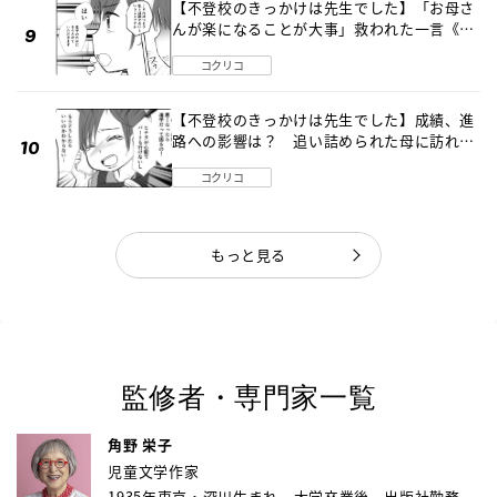
【不登校のきっかけは先生でした】「お母さ
んが楽になることが大事」救われた一言《第
８話》
コクリコ
【不登校のきっかけは先生でした】成績、進
路への影響は？ 追い詰められた母に訪れた
転機《第７話》
コクリコ
もっと見る
監修者・専門家一覧
角野 栄子
児童文学作家
1935年東京・深川生まれ。大学卒業後、出版社勤務...