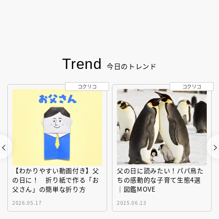
Trend
今日のトレンド
コクリコ
コクリコ
【わかりやすい動画付き】父
父の日に読みたい！パパ鳥た
の日に！ 折り紙で作る「お
ちの感動的な子育て生態4選
父さん」の簡単な折り方
｜図鑑MOVE
2026.05.17
2025.06.13