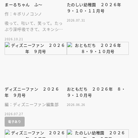
まーるちゃん ふ～
たのしい幼稚園 ２０２６年
９・１０・１１月号
作：キボリノコンノ
2026.07.31
吸って、吐いて、笑って。たっ
ぷり深呼吸できて、スキンシッ
プが楽しめる、大人気木彫作
2026.10.21
家、キボリノコンノ初のファー
ストブック。
ディズニーファン ２０２６
おともだち ２０２６年 ８・
年 ９月号
９・１０月号
編：ディズニーファン編集部
2026.06.26
2026.07.27
電子あり