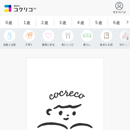
マイページ
0
1
2
3
4
5
6
歳
歳
歳
歳
歳
歳
歳
妊娠と出産
子育て
健康と安全
食とレシピ
暮らし
絵本とお話
知育と探