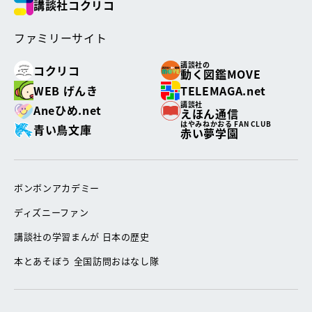
講談社コクリコ
ファミリーサイト
講談社の
コクリコ
動く図鑑MOVE
WEB げんき
TELEMAGA.net
講談社
Aneひめ.net
えほん通信
はやみねかおる FAN CLUB
青い鳥文庫
赤い夢学園
ボンボンアカデミー
ディズニーファン
講談社の学習まんが 日本の歴史
本とあそぼう 全国訪問おはなし隊