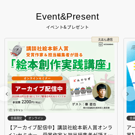
Event&Present
イベント&プレゼント
えほん通信
会員限定
オンライン
会
【アーカイブ配信中】講談社絵本新人賞オンラ
ア
インセミナー 受賞作家と担当編集者が語る
賞