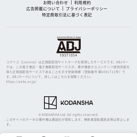
お問い合わせ
利用規約
広告掲載について
プライバシーポリシー
特定商取引法に基づく表記
コクリコ［cocreco］は正規版配信サイトマークを取得したサービスです。
ABJマー
クは、この電子書店・電子書籍配信サービスが、著作権者からコンテンツ使用許諾を
得た正規版配信サービスであることを示す登録商標（登録番号 第6091713号）で
す。ABJマークについて、詳しくはこちらを御覧ください。
https://aebs.or.jp/
© KODANSHA Ltd. All rights reserved.
このサイトのデータの著作権は講談社が保有します。無断複製転載放送等は禁止しま
す。