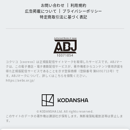
お問い合わせ
利用規約
広告掲載について
プライバシーポリシー
特定商取引法に基づく表記
コクリコ［cocreco］は正規版配信サイトマークを取得したサービスです。
ABJマー
クは、この電子書店・電子書籍配信サービスが、著作権者からコンテンツ使用許諾を
得た正規版配信サービスであることを示す登録商標（登録番号 第6091713号）で
す。ABJマークについて、詳しくはこちらを御覧ください。
https://aebs.or.jp/
© KODANSHA Ltd. All rights reserved.
このサイトのデータの著作権は講談社が保有します。無断複製転載放送等は禁止しま
す。