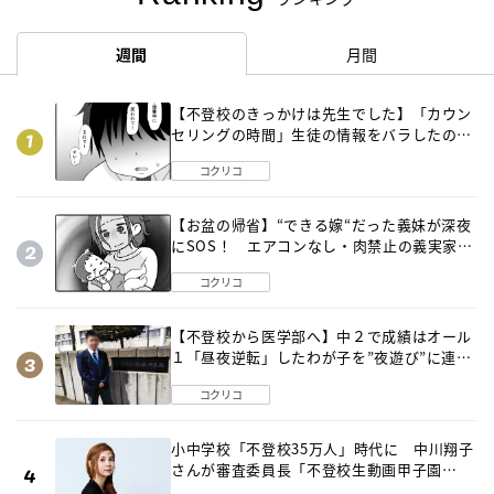
週間
月間
【不登校のきっかけは先生でした】「カウン
セリングの時間」生徒の情報をバラしたの
は…《第２話》
コクリコ
【お盆の帰省】“できる嫁“だった義妹が深夜
にSOS！ エアコンなし・肉禁止の義実家ル
ールに変化が…〈後編〉
コクリコ
【不登校から医学部へ】中２で成績はオール
１「昼夜逆転」したわが子を”夜遊び”に連れ
出した母の気づき
コクリコ
小中学校「不登校35万人」時代に 中川翔子
さんが審査委員長「不登校生動画甲子園
2026」が開催