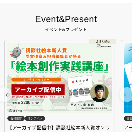
Event&Present
イベント&プレゼント
えほん通信
会員限定
オンライン
会
【アーカイブ配信中】講談社絵本新人賞オンラ
ア