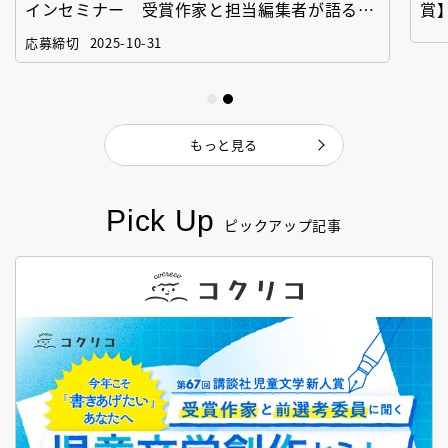
インセミナー 受賞作家と担当編集者が語る
賞
「絵本創作実践講座」
作
応募締切
2025-10-31
もっと見る
Pick Up
ピックアップ記事