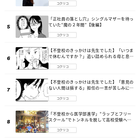
コクリコ
「正社員の落とし穴」シングルマザーを待っ
ていた“魔の２年間”【後編】
コクリコ
【不登校のきっかけは先生でした】「いつま
で休むんですか？」追い詰められる母と息子
《第６話》
コクリコ
【不登校のきっかけは先生でした】「意見の
ない人間は損する」担任の一言が苦しみに…
《第１話》
コクリコ
「不登校から医学部進学」“ラップとフリー
スクール”でトンネルを脱して高校受験へ
〔元野球少年の実話〕
コクリコ