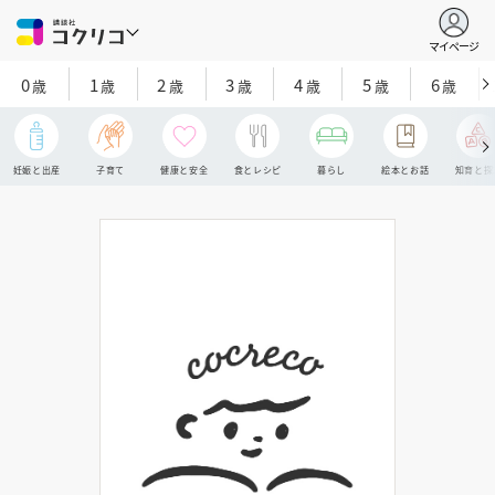
マイページ
0
1
2
3
4
5
6
歳
歳
歳
歳
歳
歳
歳
妊娠と出産
子育て
健康と安全
食とレシピ
暮らし
絵本とお話
知育と探