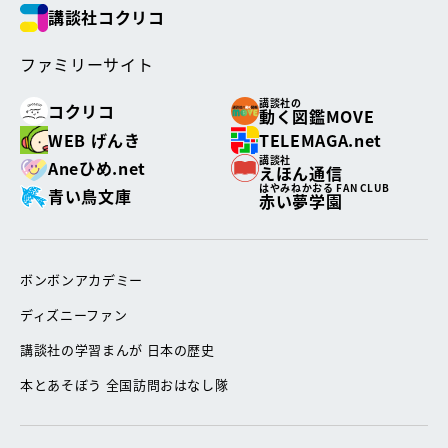
講談社コクリコ
ファミリーサイト
講談社の
コクリコ
動く図鑑MOVE
WEB げんき
TELEMAGA.net
講談社
Aneひめ.net
えほん通信
はやみねかおる FAN CLUB
青い鳥文庫
赤い夢学園
ボンボンアカデミー
ディズニーファン
講談社の学習まんが 日本の歴史
本とあそぼう 全国訪問おはなし隊