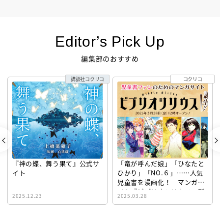
Editor’s Pick Up
編集部のおすすめ
講談社コクリコ
コクリコ
『神の蝶、舞う果て』公式サ
「竜が呼んだ娘」「ひなたと
イト
ひかり」「NO.６」……人気
児童書を漫画化！ マンガサ
イト『ビブリオシリウス』誕
2025.12.23
2025.03.28
生！