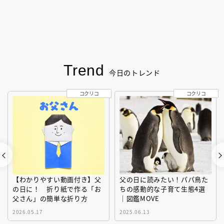
Trend
今日のトレンド
コクリコ
コクリコ
【わかりやすい動画付き】父
父の日に読みたい！パパ鳥た
の日に！ 折り紙で作る「お
ちの感動的な子育て生態4選
父さん」の簡単な折り方
｜図鑑MOVE
2026.05.17
2025.06.13