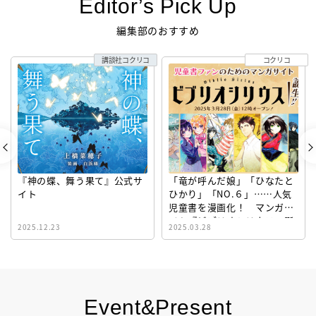
Editor’s Pick Up
編集部のおすすめ
講談社コクリコ
コクリコ
『神の蝶、舞う果て』公式サ
「竜が呼んだ娘」「ひなたと
イト
ひかり」「NO.６」……人気
児童書を漫画化！ マンガサ
イト『ビブリオシリウス』誕
2025.12.23
2025.03.28
生！
Event&Present