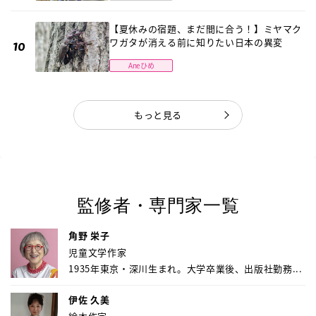
【夏休みの宿題、まだ間に合う！】ミヤマク
ワガタが消える前に知りたい日本の異変
Aneひめ
もっと見る
監修者・専門家一覧
角野 栄子
児童文学作家
1935年東京・深川生まれ。大学卒業後、出版社勤務...
伊佐 久美