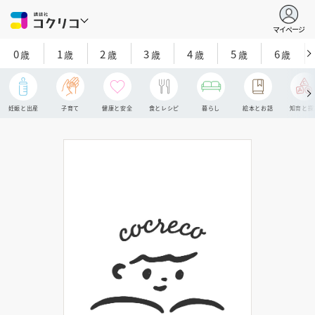
マイページ
0
1
2
3
4
5
6
歳
歳
歳
歳
歳
歳
歳
妊娠と出産
子育て
健康と安全
食とレシピ
暮らし
絵本とお話
知育と探