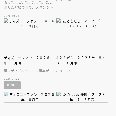
吸って、吐いて、笑って。たっ
ぷり深呼吸できて、スキンシッ
プが楽しめる、大人気木彫作
2026.10.21
家、キボリノコンノ初のファー
ストブック。
ディズニーファン ２０２６
おともだち ２０２６年 ８・
年 ９月号
９・１０月号
編：ディズニーファン編集部
2026.06.26
2026.07.27
電子あり