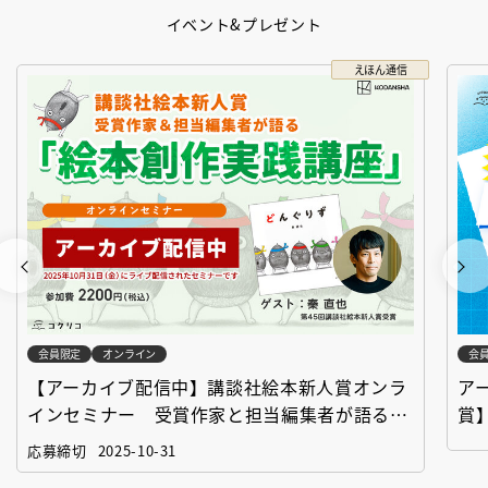
イベント&プレゼント
えほん通信
会員限定
オンライン
会
【アーカイブ配信中】講談社絵本新人賞オンラ
ア
インセミナー 受賞作家と担当編集者が語る
賞
「絵本創作実践講座」
作
応募締切
2025-10-31