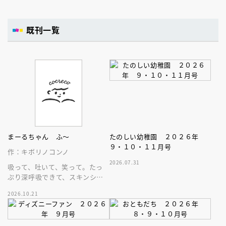
既刊一覧
まーるちゃん ふ～
たのしい幼稚園 ２０２６年
９・１０・１１月号
作：キボリノコンノ
2026.07.31
吸って、吐いて、笑って。たっ
ぷり深呼吸できて、スキンシッ
プが楽しめる、大人気木彫作
2026.10.21
家、キボリノコンノ初のファー
ストブック。