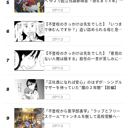
へ 中２で起立性調節障害「治るまで３年」の
診断 そのとき母は
コクリコ
【不登校のきっかけは先生でした】「いつま
で休むんですか？」追い詰められる母と息子
《第６話》
コクリコ
【不登校のきっかけは先生でした】「意見の
ない人間は損する」担任の一言が苦しみに…
《第１話》
コクリコ
「正社員になれば安心」のはずが…シングル
マザーを待っていた“魔の２年間”【前編】
コクリコ
「不登校から医学部進学」“ラップとフリー
スクール”でトンネルを脱して高校受験へ
〔元野球少年の実話〕
コクリコ