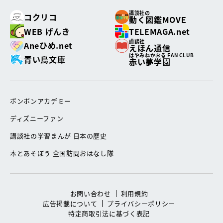
講談社の
コクリコ
動く図鑑MOVE
WEB げんき
TELEMAGA.net
講談社
Aneひめ.net
えほん通信
はやみねかおる FAN CLUB
青い鳥文庫
赤い夢学園
ボンボンアカデミー
ディズニーファン
講談社の学習まんが 日本の歴史
本とあそぼう 全国訪問おはなし隊
お問い合わせ
利用規約
広告掲載について
プライバシーポリシー
特定商取引法に基づく表記