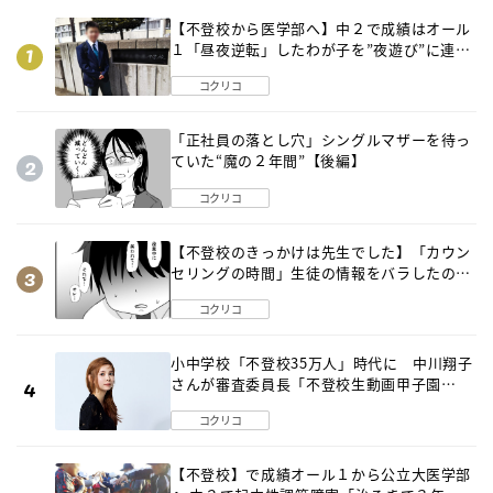
【不登校から医学部へ】中２で成績はオール
１「昼夜逆転」したわが子を”夜遊び”に連れ
出した母の気づき
コクリコ
「正社員の落とし穴」シングルマザーを待っ
ていた“魔の２年間”【後編】
コクリコ
【不登校のきっかけは先生でした】「カウン
セリングの時間」生徒の情報をバラしたの
は…《第２話》
コクリコ
小中学校「不登校35万人」時代に 中川翔子
さんが審査委員長「不登校生動画甲子園
2026」が開催
コクリコ
【不登校】で成績オール１から公立大医学部