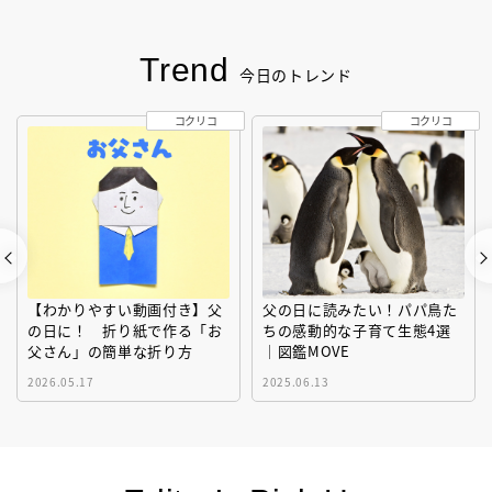
Trend
今日のトレンド
コクリコ
コクリコ
【わかりやすい動画付き】父
父の日に読みたい！パパ鳥た
の日に！ 折り紙で作る「お
ちの感動的な子育て生態4選
父さん」の簡単な折り方
｜図鑑MOVE
2026.05.17
2025.06.13