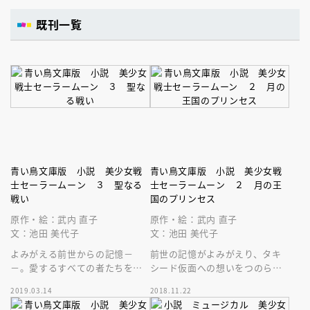
既刊一覧
青い鳥文庫版 小説 美少女戦
青い鳥文庫版 小説 美少女戦
士セーラームーン ３ 聖なる
士セーラームーン ２ 月の王
戦い
国のプリンセス
原作・絵：武内 直子
原作・絵：武内 直子
文：池田 美代子
文：池田 美代子
よみがえる前世からの記憶－
前世の記憶がよみがえり、タキ
－。愛するすべての者たちを守
シード仮面への想いをつのらせ
るため、うさぎはセーラー戦士
る月野うさぎ。そんなうさぎた
2019.03.14
2018.11.22
たちとともに聖なる戦いに挑
ちの前に、悪の手先があらわれ
む！
る－－。