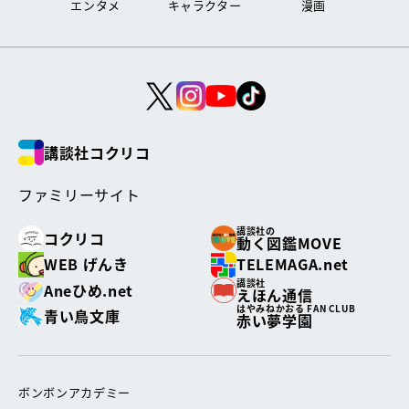
エンタメ
キャラクター
漫画
講談社コクリコ
ファミリーサイト
講談社の
コクリコ
動く図鑑MOVE
WEB げんき
TELEMAGA.net
講談社
Aneひめ.net
えほん通信
はやみねかおる FAN CLUB
青い鳥文庫
赤い夢学園
ボンボンアカデミー