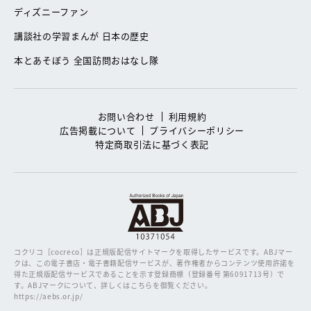
ディズニーファン
講談社の学習まんが 日本の歴史
本とあそぼう 全国訪問おはなし隊
お問い合わせ
利用規約
広告掲載について
プライバシーポリシー
特定商取引法に基づく表記
コクリコ［cocreco］は正規版配信サイトマークを取得したサービスです。
ABJマー
クは、この電子書店・電子書籍配信サービスが、著作権者からコンテンツ使用許諾を
得た正規版配信サービスであることを示す登録商標（登録番号 第6091713号）で
す。ABJマークについて、詳しくはこちらを御覧ください。
https://aebs.or.jp/