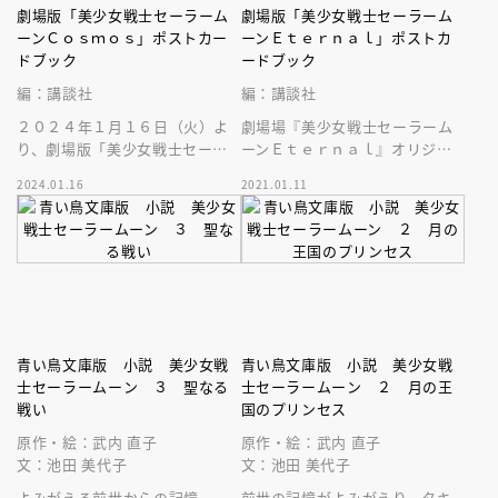
劇場版「美少女戦士セーラーム
劇場版「美少女戦士セーラーム
ーンＣｏｓｍｏｓ」ポストカー
ーンＥｔｅｒｎａｌ」ポストカ
ドブック
ードブック
編：講談社
編：講談社
２０２４年１月１６日（火）よ
劇場場『美少女戦士セーラーム
り、劇場版「美少女戦士セーラ
ーンＥｔｅｒｎａｌ』オリジナ
ームーンＣｏｓｍｏｓ」の豪華
ル画像による豪華大判ポストカ
2024.01.16
2021.01.11
ポストカードブックが発売中で
ードが２０枚！１０戦士はもち
す！
ろん名場面も
青い鳥文庫版 小説 美少女戦
青い鳥文庫版 小説 美少女戦
士セーラームーン ３ 聖なる
士セーラームーン ２ 月の王
戦い
国のプリンセス
原作・絵：武内 直子
原作・絵：武内 直子
文：池田 美代子
文：池田 美代子
よみがえる前世からの記憶－
前世の記憶がよみがえり、タキ