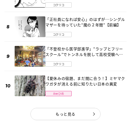
《第１話》
コクリコ
「正社員になれば安心」のはずが…シングル
マザーを待っていた“魔の２年間”【前編】
コクリコ
「不登校から医学部進学」“ラップとフリー
スクール”でトンネルを脱して高校受験へ
〔元野球少年の実話〕
コクリコ
【夏休みの宿題、まだ間に合う！】ミヤマク
ワガタが消える前に知りたい日本の異変
Aneひめ
もっと見る