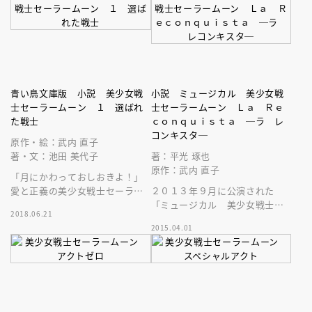
青い鳥文庫版 小説 美少女戦
小説 ミュージカル 美少女戦
士セーラームーン １ 選ばれ
士セーラームーン Ｌａ Ｒｅ
た戦士
ｃｏｎｑｕｉｓｔａ ─ラ レ
コンキスタ─
原作・絵：武内 直子
著・文：池田 美代子
著：平光 琢也
原作：武内 直子
「月にかわっておしおきよ！」
愛と正義の美少女戦士セーラー
２０１３年９月に公演された
ムーンが悪と戦う。世代を超え
「ミュージカル 美少女戦士セ
2018.06.21
て愛される大ヒット漫画を完全
ーラームーン Ｌａ Ｒｅｃｏ
2015.04.01
ノベライズ！
ｎｑｕｉｓｔａ」の小説です。