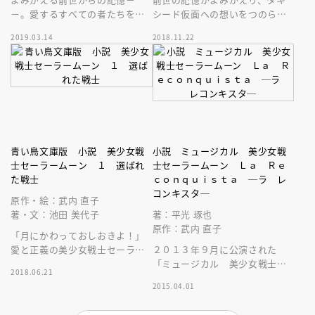
－。愛するすべての者たちを守
シード仮面への想いをつのらせ
るため、うさぎはセーラー戦士
る月野うさぎ。そんなうさぎた
2019.03.14
2018.11.22
たちとともに聖なる戦いに挑
ちの前に、悪の手先があらわれ
む！
る－－。
青い鳥文庫版 小説 美少女戦
小説 ミュージカル 美少女戦
士セーラームーン １ 選ばれ
士セーラームーン Ｌａ Ｒｅ
た戦士
ｃｏｎｑｕｉｓｔａ ─ラ レ
コンキスタ─
原作・絵：武内 直子
著・文：池田 美代子
著：平光 琢也
原作：武内 直子
「月にかわっておしおきよ！」
愛と正義の美少女戦士セーラー
２０１３年９月に公演された
ムーンが悪と戦う。世代を超え
「ミュージカル 美少女戦士セ
2018.06.21
て愛される大ヒット漫画を完全
ーラームーン Ｌａ Ｒｅｃｏ
2015.04.01
ノベライズ！
ｎｑｕｉｓｔａ」の小説です。