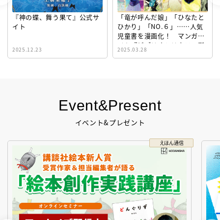
『神の蝶、舞う果て』公式サ
「竜が呼んだ娘」「ひなたと
イト
ひかり」「NO.６」……人気
児童書を漫画化！ マンガサ
イト『ビブリオシリウス』誕
2025.12.23
2025.03.28
生！
Event&Present
イベント&プレゼント
えほん通信