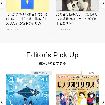
【わかりやすい動画付き】父
父の日に読みたい！パパ鳥た
の日に！ 折り紙で作る「お
ちの感動的な子育て生態4選
父さん」の簡単な折り方
｜図鑑MOVE
2026.05.17
2025.06.13
Editor’s Pick Up
編集部のおすすめ
講談社コクリコ
コクリコ