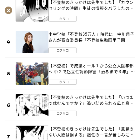
【不登校のきっかけは先生でした】「カウン
セリングの時間」生徒の情報をバラしたの
は…《第２話》
コクリコ
小中学校「不登校35万人」時代に 中川翔子
さんが審査委員長「不登校生動画甲子園
2026」が開催
コクリコ
【不登校】で成績オール１から公立大医学部
へ 中２で起立性調節障害「治るまで３年」の
診断 そのとき母は
コクリコ
【不登校のきっかけは先生でした】「いつま
で休むんですか？」追い詰められる母と息子
《第６話》
コクリコ
【不登校のきっかけは先生でした】「意見の
ない人間は損する」担任の一言が苦しみに…