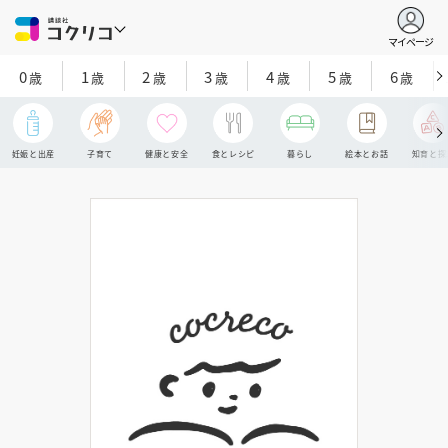
マイページ
0
1
2
3
4
5
6
歳
歳
歳
歳
歳
歳
歳
妊娠と出産
子育て
健康と安全
食とレシピ
暮らし
絵本とお話
知育と探