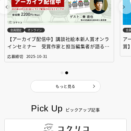
会員限定
オンライン
会
【アーカイブ配信中】講談社絵本新人賞オンラ
ア
インセミナー 受賞作家と担当編集者が語る
賞
「絵本創作実践講座」
作
応募締切
2025-10-31
もっと見る
Pick Up
ピックアップ記事