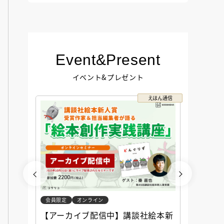
Event&Present
イベント&プレゼント
コクリコ
えほん通信
会員限定
オンライン
会員限定
談社児
【アーカイブ配信中】講談社絵本新
アーカ