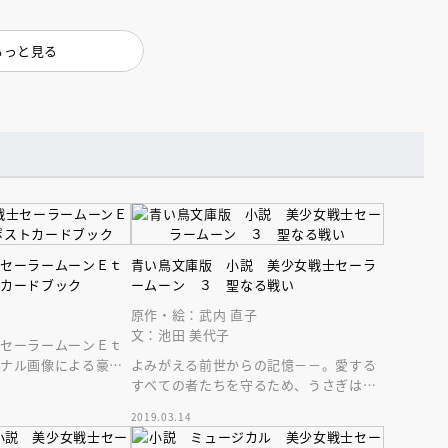
インセミナー 受賞作家
童文学新人賞】受賞作家と前
者が語る「絵本創作実践
員に聞く「児童文学創作セミ
5-10-31
もっと見る
士セーラームーンＥｔ
青い鳥文庫版 小説 美少女戦士セーラ
トカードブック
ームーン ３ 聖なる戦い
原作・絵：武内 直子
文：池田 美代子
士セーラームーンＥｔ
ジナル画像による豪華
よみがえる前世からの記憶－－。愛する
が２０枚！１０戦士は
すべての者たちを守るため、うさぎはセ
ーラー戦士たちとともに聖なる戦いに挑
2019.03.14
む！