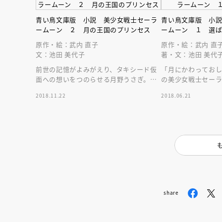
青い鳥文庫版 小説 美少女戦士セーラ
青い鳥文庫版 小
ームーン ２ 月の王国のプリンセス
ームーン １ 選
原作・絵：武内 直子
原作・絵：武内 直
文：池田 美代子
著・文：池田 美代
前世の記憶がよみがえり、タキシード仮
「月にかわってお
面への想いをつのらせる月野うさぎ。そ
の美少女戦士セー
んなうさぎたちの前に、悪の手先があら
う。世代を超えて愛
2018.11.22
2018.06.21
われる－－。
を完全ノベライズ
share