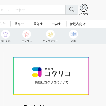
マイページ
5
6
中学生~
保護者向け
年生
年生
年生
おしゃれ
エンタメ
キャラクター
漫画