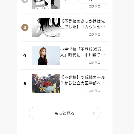
た“魔の２年間”【後編】
コクリコ
【不登校のきっかけは先
生でした】「カウンセリ
ングの時間」生徒の情報
コクリコ
をバラしたのは…《第２
話》
小中学校「不登校35万
人」時代に 中川翔子さ
んが審査委員長「不登校
コクリコ
生動画甲子園 2026」が開
催
【不登校】で成績オール
１から公立大医学部へ 中
２で起立性調節障害「治
コクリコ
るまで３年」の診断 その
とき母は
もっと見る