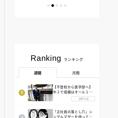
Ranking
ランキング
週間
月間
【不登校から医学部へ】
中２で成績はオール１
「昼夜逆転」したわが子
コクリコ
を”夜遊び”に連れ出した
母の気づき
「正社員の落とし穴」シ
ングルマザーを待ってい