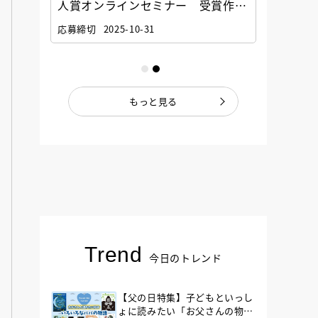
選考委
人賞オンラインセミナー 受賞作家
童文学
ナー」
と担当編集者が語る「絵本創作実践
員に聞
応募締切
2025-10-31
講座」
もっと見る
Trend
今日のトレンド
【父の日特集】子どもといっし
ょに読みたい「お父さんの物