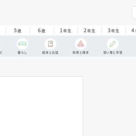
5
6
1
2
3
4
歳
歳
年生
年生
年生
ピ
暮らし
絵本とお話
知育と探求
習い事と学習