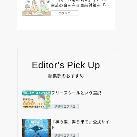
家族の命を守る事前対策を「防
災アドバイザー」が解説
コクリコ
Editor’s Pick Up
編集部のおすすめ
フリースクールという選択
講談社コクリコ
『神の蝶、舞う果て』公式サイ
ト
講談社コクリコ