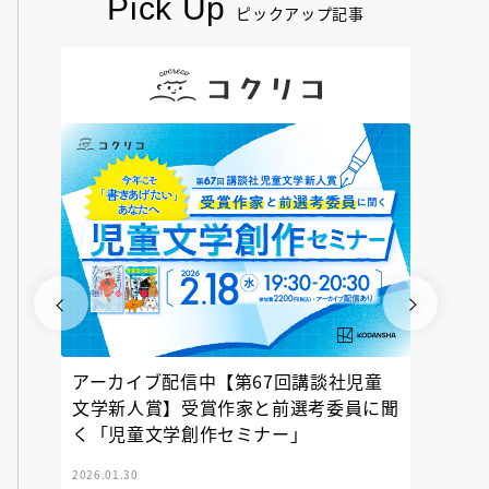
Pick Up
ピックアップ記事
アーカイブ配信中【第67回講談社児童
『神の
文学新人賞】受賞作家と前選考委員に聞
く「児童文学創作セミナー」
2026.01.30
2025.12.23