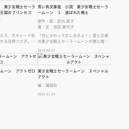
説 美少女戦士セーラ
青い鳥文庫版 小説 美少女戦士セーラ
の王国のプリンセス
ームーン １ 選ばれた戦士
子
原作・絵：武内 直子
著・文：池田 美代子
えり、タキシード仮
「月にかわっておしおきよ！」愛と正義
せる月野うさぎ。そ
の美少女戦士セーラームーンが悪と戦
前に、悪の手先があら
う。世代を超えて愛される大ヒット漫画
2018.06.21
を完全ノベライズ！
えほん通信
ームーン アクトゼロ
美少女戦士セーラームーン スペシャル
アクト
編：講談社
2005.01.24
ンライン
会員限定
オンライン
ブ配信中】講談社絵本新
アーカイブ配信中【第67回講