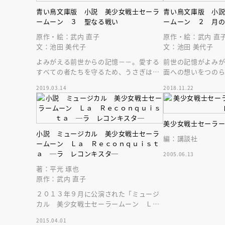
青い鳥文庫版 小説 美少女戦士セーラ
青い鳥文庫版 小
ームーン ３ 聖なる戦い
ームーン ２ 月
原作・絵：武内 直子
原作・絵：武内 直
文：池田 美代子
文：池田 美代子
よみがえる前世からの記憶－－。愛する
前世の記憶がよみが
すべての者たちを守るため、うさぎはセ
面への想いをつのら
ーラー戦士たちとともに聖なる戦いに挑
んなうさぎたちの
2019.03.14
2018.11.22
む！
われる－－。
美少女戦士セーラ
小説 ミュージカル 美少女戦士セーラ
編：講談社
ームーン Ｌａ Ｒｅｃｏｎｑｕｉｓｔ
ａ ─ラ レコンキスタ─
2005.06.13
著：平光 琢也
原作：武内 直子
２０１３年９月に公演された「ミュージ
会員限定
オ
カル 美少女戦士セーラームーン Ｌ
ａ Ｒｅｃｏｎｑｕｉｓｔａ」の小説で
【アーカイ
2015.04.01
す。