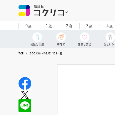
0
1
2
3
4
歳
歳
歳
歳
歳
妊娠と出産
子育て
健康と安全
食とレシ
TOP
BOOKS＆MAGAZINES一覧