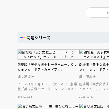
人賞オンラ
と担当編集
応募締切
202
講座」
関連シリーズ
劇場版「美少女戦士セーラームーンＣｏ
劇場版「美少女戦
ｓｍｏｓ」ポストカードブック
ｅｒｎａｌ」ポス
編：講談社
編：講談社
２０２４年１月１６日（火）より、劇場
劇場場『美少女戦
版「美少女戦士セーラームーンＣｏｓｍ
ｅｒｎａｌ』オリ
ｏｓ」の豪華ポストカードブックが発売
大判ポストカード
2024.01.16
2021.01.11
中です！
もちろん名場面も