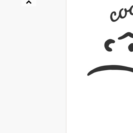
『NO.６再会』
イト ＃４ 20
2025.02.17