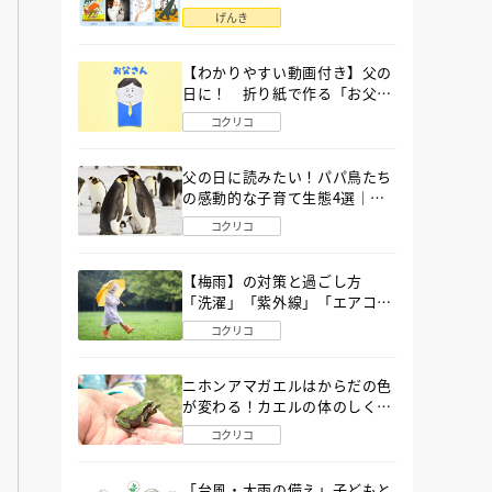
語」６選
げんき
【わかりやすい動画付き】父の
日に！ 折り紙で作る「お父さ
ん」の簡単な折り方
コクリコ
父の日に読みたい！パパ鳥たち
の感動的な子育て生態4選｜図
鑑MOVE
コクリコ
【梅雨】の対策と過ごし方
「洗濯」「紫外線」「エアコ
ン」「ゲリラ豪雨」…〔気象予
コクリコ
報士が完全ガイド〕
ニホンアマガエルはからだの色
が変わる！カエルの体のしくみ
から両生類の特ちょうまで図鑑
コクリコ
MOVEが解説！
「台風・大雨の備え」子どもと