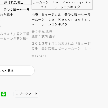
説 美少女戦士セーラ
ばれた戦士
小説 ミュージカル 美少女戦士セーラ
ームーン Ｌａ Ｒｅｃｏｎｑｕｉｓｔ
子
ａ ─ラ レコンキスタ─
子
著：平光 琢也
しおきよ！」愛と正義
原作：武内 直子
ラームーンが悪と戦
される大ヒット漫画
２０１３年９月に公演された「ミュージ
！
カル 美少女戦士セーラームーン Ｌ
ａ Ｒｅｃｏｎｑｕｉｓｔａ」の小説で
2015.04.01
す。
もっと見る
ブックマーク