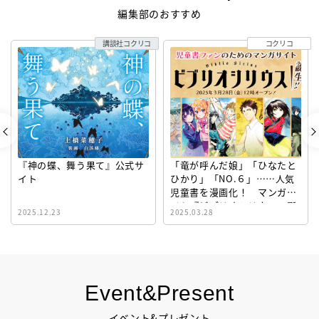
編集部のおすすめ
講談社コクリコ
コクリコ
『神の蝶、舞う果て』公式サ
「竜が呼んだ娘」「ひなたと
イト
ひかり」「NO.６」……人気
児童書を漫画化！ マンガサ
イト『ビブリオシリウス』誕
2025.12.23
2025.03.28
生！
Event&Present
イベント&プレゼント