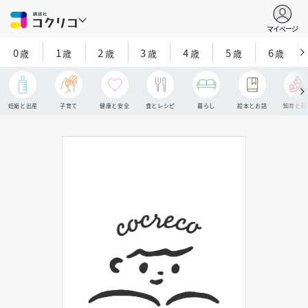
マイページ
0
1
2
3
4
5
6
歳
歳
歳
歳
歳
歳
歳
妊娠と出産
子育て
健康と安全
食とレシピ
暮らし
絵本とお話
知育と探