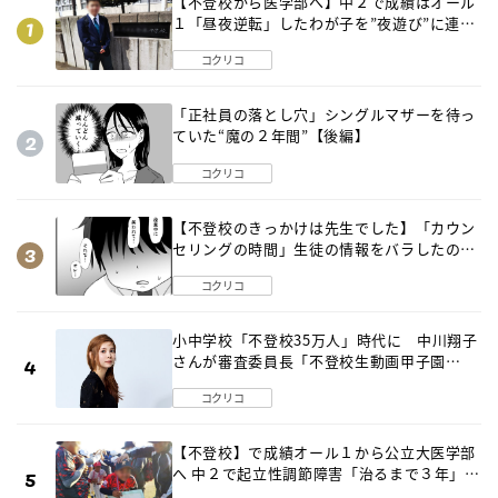
【不登校から医学部へ】中２で成績はオール
１「昼夜逆転」したわが子を”夜遊び”に連れ
出した母の気づき
コクリコ
「正社員の落とし穴」シングルマザーを待っ
ていた“魔の２年間”【後編】
コクリコ
【不登校のきっかけは先生でした】「カウン
セリングの時間」生徒の情報をバラしたの
は…《第２話》
コクリコ
小中学校「不登校35万人」時代に 中川翔子
さんが審査委員長「不登校生動画甲子園
2026」が開催
コクリコ
【不登校】で成績オール１から公立大医学部
へ 中２で起立性調節障害「治るまで３年」の
診断 そのとき母は