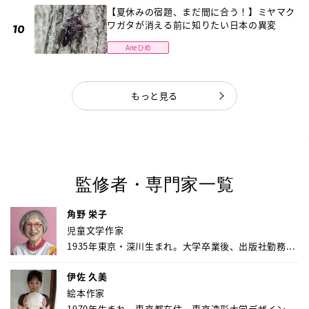
【夏休みの宿題、まだ間に合う！】ミヤマク
ワガタが消える前に知りたい日本の異変
Aneひめ
もっと見る
監修者・専門家一覧
角野 栄子
児童文学作家
1935年東京・深川生まれ。大学卒業後、出版社勤務...
伊佐 久美
絵本作家
1970年生まれ、東京都在住。東京造形大学デザイン...