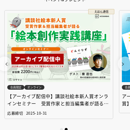
えほん通信
会員限定
オンライン
会
【アーカイブ配信中】講談社絵本新人賞オンラ
ア
インセミナー 受賞作家と担当編集者が語る
賞
「絵本創作実践講座」
作
応募締切
2025-10-31