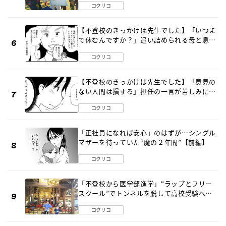
コクリコ
【不登校のきっかけは先生でした】「いつま
で休むんですか？」追い詰められる母と息子
《第６話》
コクリコ
【不登校のきっかけは先生でした】「意見の
ない人間は損する」担任の一言が苦しみに…
《第１話》
コクリコ
「正社員になれば安心」のはずが…シングル
マザーを待っていた“魔の２年間”【前編】
コクリコ
「不登校から医学部進学」“ラップとフリー
スクール”でトンネルを脱して高校受験へ
〔元野球少年の実話〕
コクリコ