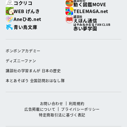
講談社の
コクリコ
動く図鑑MOVE
WEB げんき
TELEMAGA.net
講談社
Aneひめ.net
えほん通信
はやみねかおる FAN CLUB
青い鳥文庫
赤い夢学園
ボンボンアカデミー
ディズニーファン
講談社の学習まんが 日本の歴史
本とあそぼう 全国訪問おはなし隊
お問い合わせ
利用規約
広告掲載について
プライバシーポリシー
特定商取引法に基づく表記