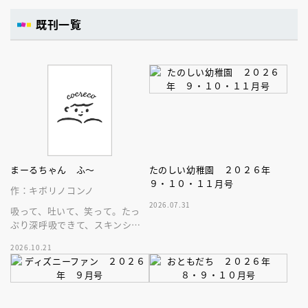
既刊一覧
まーるちゃん ふ～
たのしい幼稚園 ２０２６年
９・１０・１１月号
作：キボリノコンノ
2026.07.31
吸って、吐いて、笑って。たっ
ぷり深呼吸できて、スキンシッ
プが楽しめる、大人気木彫作
2026.10.21
家、キボリノコンノ初のファー
ストブック。