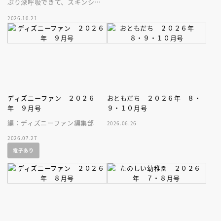
ぷり深呼吸できて、スキンシッ
プが楽しめる、大人気木彫作
2026.10.21
家、キボリノコンノ初のファー
ストブック。
ディズニーファン ２０２６
おともだち ２０２６年 ８・
年 ９月号
９・１０月号
編：ディズニーファン編集部
2026.06.26
2026.07.27
電子あり