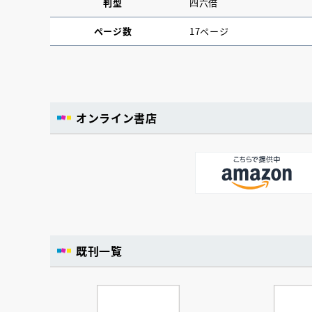
判型
四六倍
ページ数
17ページ
オンライン書店
既刊一覧