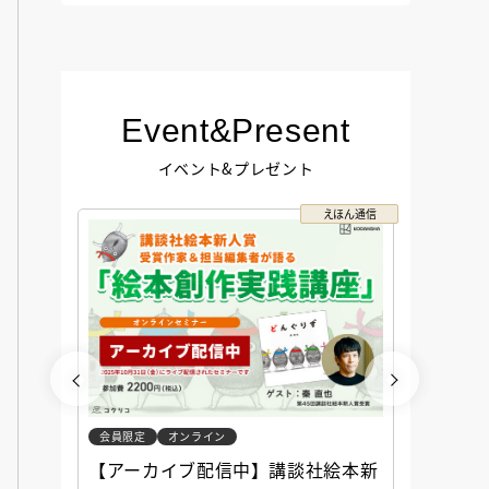
Event&Present
イベント&プレゼント
コクリコ
えほん通信
会員限定
オンライン
会員限定
談社児
【アーカイブ配信中】講談社絵本新
アーカ