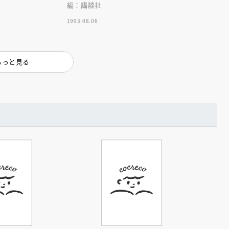
インセミナー 受賞作家
童文学新人賞】受賞作家と前
編：講談社
者が語る「絵本創作実践
員に聞く「児童文学創作セミ
5-10-31
1993.08.06
もっと見る