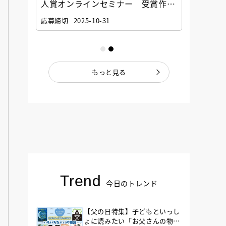
選考委
人賞オンラインセミナー 受賞作家
童文学
ナー」
と担当編集者が語る「絵本創作実践
員に聞
応募締切
2025-10-31
講座」
もっと見る
Trend
今日のトレンド
【父の日特集】子どもといっし
ょに読みたい「お父さんの物