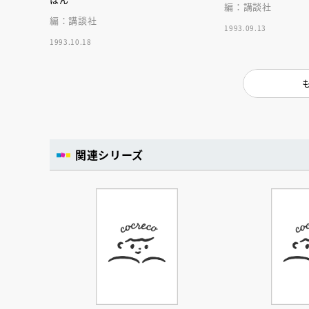
人賞オンラ
編：講談社
と担当編集
編：講談社
応募締切
202
1993.09.13
講座」
1993.10.18
関連シリーズ