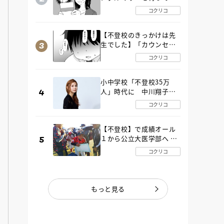
た“魔の２年間”【後編】
コクリコ
【不登校のきっかけは先
生でした】「カウンセリ
ングの時間」生徒の情報
コクリコ
をバラしたのは…《第２
話》
小中学校「不登校35万
人」時代に 中川翔子さ
んが審査委員長「不登校
コクリコ
生動画甲子園 2026」が開
催
【不登校】で成績オール
１から公立大医学部へ 中
２で起立性調節障害「治
コクリコ
るまで３年」の診断 その
とき母は
もっと見る