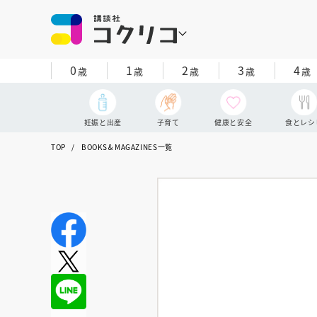
0
1
2
3
4
歳
歳
歳
歳
歳
妊娠と出産
子育て
健康と安全
食とレシ
TOP
BOOKS＆MAGAZINES一覧