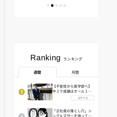
Ranking
ランキング
週間
月間
【不登校から医学部へ】
中２で成績はオール１
「昼夜逆転」したわが子
コクリコ
を”夜遊び”に連れ出した
母の気づき
「正社員の落とし穴」シ
ングルマザーを待ってい