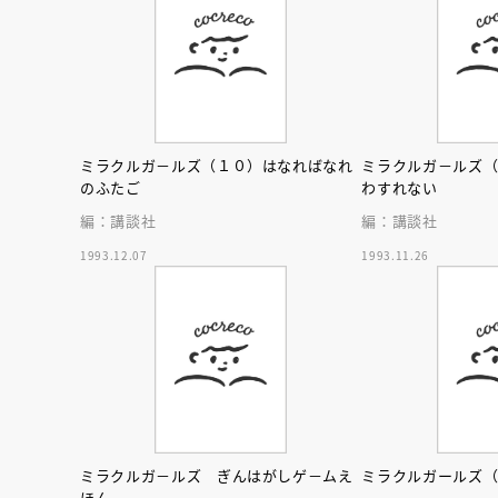
ミラクルガ－ルズ（１０）はなればなれ
ミラクルガ－ルズ
のふたご
わすれない
編：講談社
編：講談社
1993.12.07
1993.11.26
会員限定
オ
【アーカイ
ミラクルガ－ルズ ぎんはがしゲ－ムえ
ミラクルガールズ
ほん