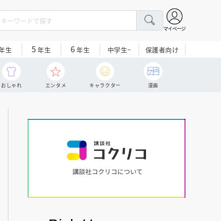
マイページ
5
6
中学生~
保護者向け
年生
年生
年生
おしゃれ
エンタメ
キャラクター
漫画