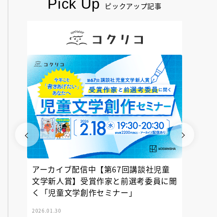
Pick Up
ピックアップ記事
アーカイブ配信中【第67回講談社児童
『神の
文学新人賞】受賞作家と前選考委員に聞
く「児童文学創作セミナー」
2026.01.30
2025.12.23