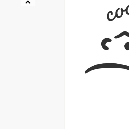
『NO.６再会』
イト ＃４ 20
2025.02.17