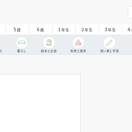
5
6
1
2
3
4
歳
歳
年生
年生
年生
ピ
暮らし
絵本とお話
知育と探求
習い事と学習