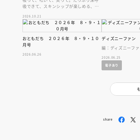
吸できて、スキンシップが楽しめる、大
人気木彫作家、キボリノコンノ初のファ
2026.10.21
ーストブック。
おともだち ２０２６年 ８・９・１０
ディズニーファン
月号
編：ディズニーファ
2026.06.26
2026.06.25
電子あり
share