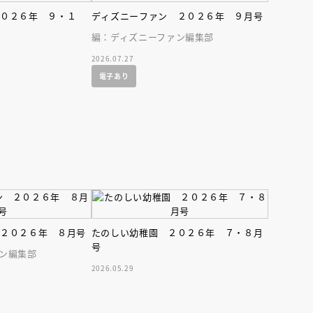
２０２６年 ９・１
ディズニーファン ２０２６年 ９月号
編：ディズニーファン編集部
2026.07.27
電子あり
えほん通信
 ２０２６年 ８月号
たのしい幼稚園 ２０２６年 ７・８月
号
ン編集部
2026.05.29
ンライン
会員限定
オンライン
ブ配信中】講談社絵本新
アーカイブ配信中【第67回講