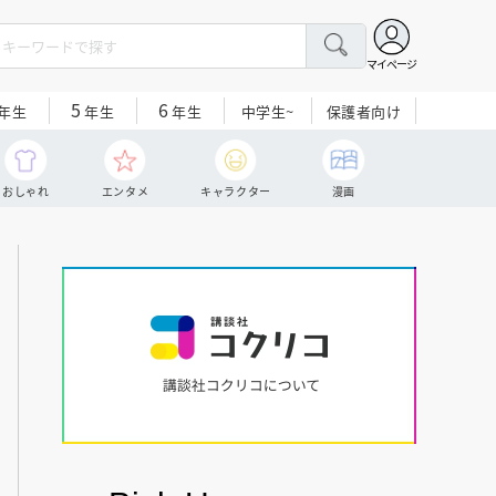
マイページ
5
6
中学生~
保護者向け
年生
年生
年生
おしゃれ
エンタメ
キャラクター
漫画