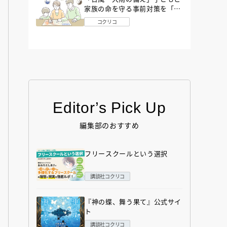
家族の命を守る事前対策を「防
災アドバイザー」が解説
コクリコ
Editor’s Pick Up
編集部のおすすめ
フリースクールという選択
講談社コクリコ
『神の蝶、舞う果て』公式サイ
ト
講談社コクリコ