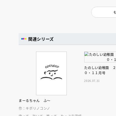
人賞オンラ
と担当編集
応募締切
202
講座」
関連シリーズ
たのしい幼稚園 
０・１１月号
2026.07.31
まーるちゃん ふ～
作：キボリノコンノ
吸って、吐いて、笑って。たっぷり深呼