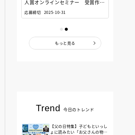
選考委
人賞オンラインセミナー 受賞作家
童文学
ナー」
と担当編集者が語る「絵本創作実践
員に聞
応募締切
2025-10-31
講座」
もっと見る
Trend
今日のトレンド
【父の日特集】子どもといっし
ょに読みたい「お父さんの物