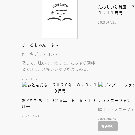
たのしい幼稚園 
０・１１月号
2026.07.31
まーるちゃん ふ～
作：キボリノコンノ
吸って、吐いて、笑って。たっぷり深呼
吸できて、スキンシップが楽しめる、大
人気木彫作家、キボリノコンノ初のファ
2026.10.21
ーストブック。
おともだち ２０２６年 ８・９・１０
ディズニーファン
月号
編：ディズニーファ
2026.06.26
2026.06.25
会員限定
オ
電子あり
【アーカイ