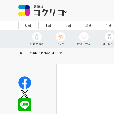
0
1
2
3
4
歳
歳
歳
歳
歳
妊娠と出産
子育て
健康と安全
食とレシ
TOP
BOOKS＆MAGAZINES一覧