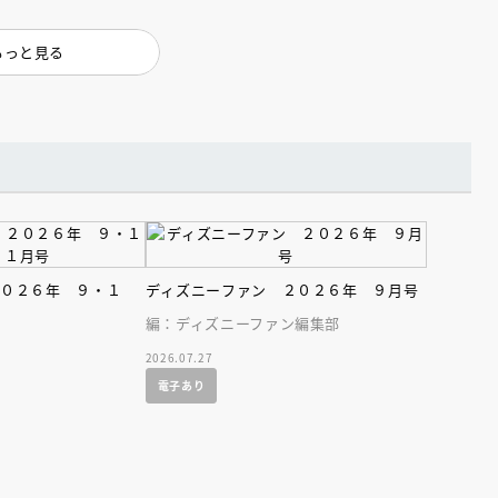
インセミナー 受賞作家
童文学新人賞】受賞作家と前
者が語る「絵本創作実践
員に聞く「児童文学創作セミ
5-10-31
もっと見る
２０２６年 ９・１
ディズニーファン ２０２６年 ９月号
編：ディズニーファン編集部
2026.07.27
電子あり