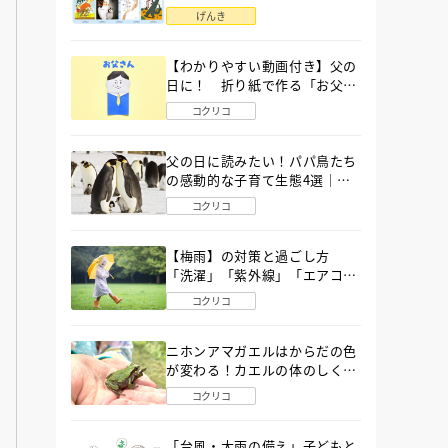
語」６選
げんき
【わかりやすい動画付き】父の
日に！ 折り紙で作る「お父さ
ん」の簡単な折り方
コクリコ
父の日に読みたい！パパ鳥たち
の感動的な子育て生態4選｜図
鑑MOVE
コクリコ
【梅雨】の対策と過ごし方
「洗濯」「紫外線」「エアコ
ン」「ゲリラ豪雨」…〔気象予
コクリコ
報士が完全ガイド〕
ニホンアマガエルはからだの色
が変わる！カエルの体のしくみ
から両生類の特ちょうまで図鑑
コクリコ
MOVEが解説！
「台風・大雨の備え」子どもと