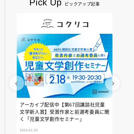
Pick Up
ピックアップ記事
アーカイブ配信中【第67回講談社児童
『神の
文学新人賞】受賞作家と前選考委員に聞
く「児童文学創作セミナー」
2026.01.30
2025.12.23