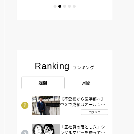
Ranking
ランキング
週間
月間
【不登校から医学部へ】
中２で成績はオール１
「昼夜逆転」したわが子
コクリコ
を”夜遊び”に連れ出した
母の気づき
「正社員の落とし穴」シ
ングルマザーを待ってい