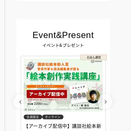
Event&Present
イベント&プレゼント
コクリコ
えほん通信
会員限定
オンライン
会員限定
談社児
【アーカイブ配信中】講談社絵本新
アーカ