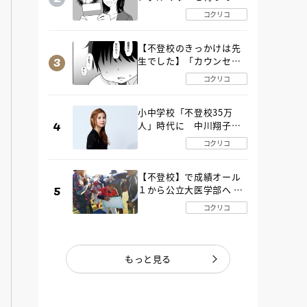
た“魔の２年間”【後編】
コクリコ
【不登校のきっかけは先
生でした】「カウンセリ
ングの時間」生徒の情報
コクリコ
をバラしたのは…《第２
話》
小中学校「不登校35万
人」時代に 中川翔子さ
んが審査委員長「不登校
コクリコ
生動画甲子園 2026」が開
催
【不登校】で成績オール
１から公立大医学部へ 中
２で起立性調節障害「治
コクリコ
るまで３年」の診断 その
とき母は
もっと見る