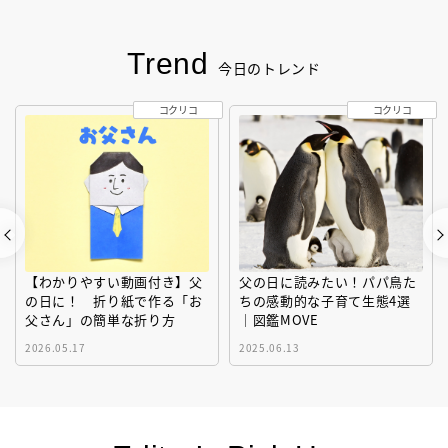
Trend
今日のトレンド
コクリコ
コクリコ
【わかりやすい動画付き】父
父の日に読みたい！パパ鳥た
の日に！ 折り紙で作る「お
ちの感動的な子育て生態4選
父さん」の簡単な折り方
｜図鑑MOVE
2026.05.17
2025.06.13