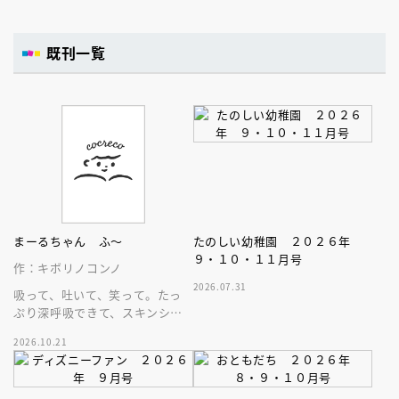
既刊一覧
まーるちゃん ふ～
たのしい幼稚園 ２０２６年
９・１０・１１月号
作：キボリノコンノ
2026.07.31
吸って、吐いて、笑って。たっ
ぷり深呼吸できて、スキンシッ
プが楽しめる、大人気木彫作
2026.10.21
家、キボリノコンノ初のファー
ストブック。