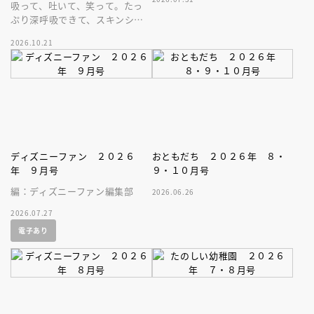
吸って、吐いて、笑って。たっ
ぷり深呼吸できて、スキンシッ
プが楽しめる、大人気木彫作
2026.10.21
家、キボリノコンノ初のファー
ストブック。
ディズニーファン ２０２６
おともだち ２０２６年 ８・
年 ９月号
９・１０月号
編：ディズニーファン編集部
2026.06.26
2026.07.27
電子あり