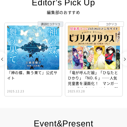
Editor’s Pick Up
編集部のおすすめ
講談社コクリコ
コクリコ
『神の蝶、舞う果て』公式サ
「竜が呼んだ娘」「ひなたと
イト
ひかり」「NO.６」……人気
児童書を漫画化！ マンガサ
イト『ビブリオシリウス』誕
2025.12.23
2025.03.28
生！
Event&Present