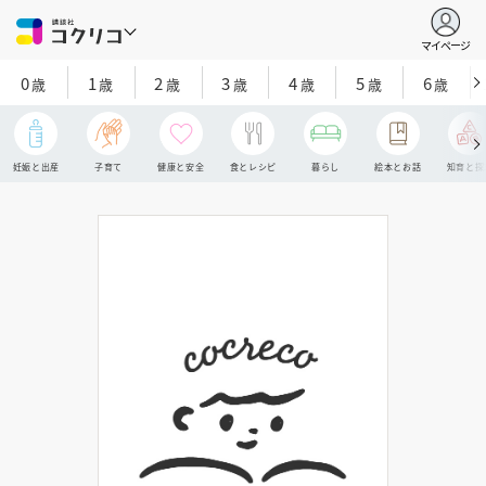
マイページ
0
1
2
3
4
5
6
歳
歳
歳
歳
歳
歳
歳
妊娠と出産
子育て
健康と安全
食とレシピ
暮らし
絵本とお話
知育と探