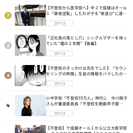
【不登校から医学部へ】中２で成績はオール
１「昼夜逆転」したわが子を”夜遊び”に連れ
出した母の気づき
コクリコ
「正社員の落とし穴」シングルマザーを待っ
ていた“魔の２年間”【後編】
コクリコ
【不登校のきっかけは先生でした】「カウン
セリングの時間」生徒の情報をバラしたの
は…《第２話》
コクリコ
小中学校「不登校35万人」時代に 中川翔子
さんが審査委員長「不登校生動画甲子園
2026」が開催
コクリコ
【不登校】で成績オール１から公立大医学部