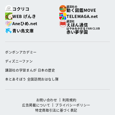
講談社の
コクリコ
動く図鑑MOVE
WEB げんき
TELEMAGA.net
講談社
Aneひめ.net
えほん通信
はやみねかおる FAN CLUB
青い鳥文庫
赤い夢学園
ボンボンアカデミー
ディズニーファン
講談社の学習まんが 日本の歴史
本とあそぼう 全国訪問おはなし隊
お問い合わせ
利用規約
広告掲載について
プライバシーポリシー
特定商取引法に基づく表記