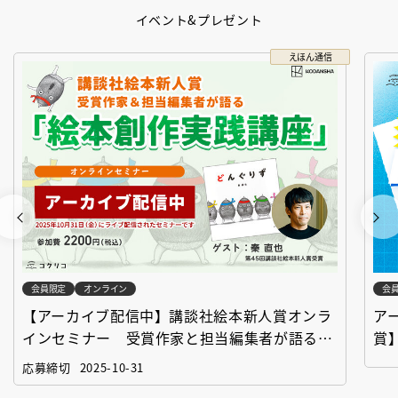
イベント&プレゼント
えほん通信
会員限定
オンライン
会
【アーカイブ配信中】講談社絵本新人賞オンラ
ア
インセミナー 受賞作家と担当編集者が語る
賞
「絵本創作実践講座」
作
応募締切
2025-10-31