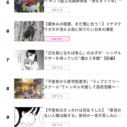
へ 中２で起立性調節障害「治るまで３年」の
診断 そのとき母は
コクリコ
【夏休みの宿題、まだ間に合う！】ミヤマク
ワガタが消える前に知りたい日本の異変
Aneひめ
「正社員になれば安心」のはずが…シングル
マザーを待っていた“魔の２年間”【前編】
コクリコ
「不登校から医学部進学」“ラップとフリー
スクール”でトンネルを脱して高校受験へ
〔元野球少年の実話〕
コクリコ
【不登校のきっかけは先生でした】「意見の
ない人間は損する」担任の一言が苦しみに…
《第１話》
コクリコ