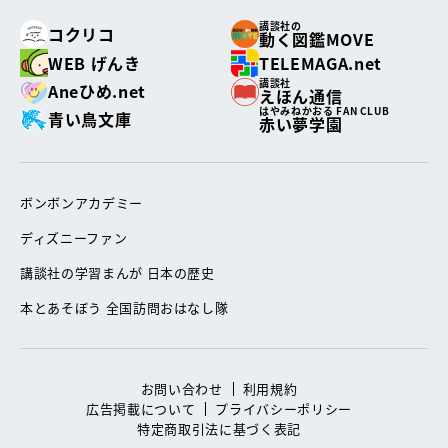
講談社の
コクリコ
動く図鑑MOVE
WEB げんき
TELEMAGA.net
講談社
Aneひめ.net
えほん通信
はやみねかおる FAN CLUB
青い鳥文庫
赤い夢学園
ボンボンアカデミー
ディズニーファン
講談社の学習まんが 日本の歴史
本とあそぼう 全国訪問おはなし隊
お問い合わせ
利用規約
広告掲載について
プライバシーポリシー
特定商取引法に基づく表記