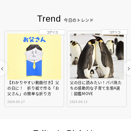
Trend
今日のトレンド
コクリコ
コクリコ
【わかりやすい動画付き】父
父の日に読みたい！パパ鳥た
の日に！ 折り紙で作る「お
ちの感動的な子育て生態4選
父さん」の簡単な折り方
｜図鑑MOVE
2026.05.17
2025.06.13