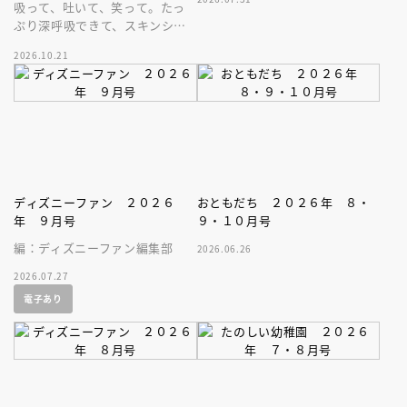
吸って、吐いて、笑って。たっ
ぷり深呼吸できて、スキンシッ
プが楽しめる、大人気木彫作
2026.10.21
家、キボリノコンノ初のファー
ストブック。
ディズニーファン ２０２６
おともだち ２０２６年 ８・
年 ９月号
９・１０月号
編：ディズニーファン編集部
2026.06.26
2026.07.27
電子あり