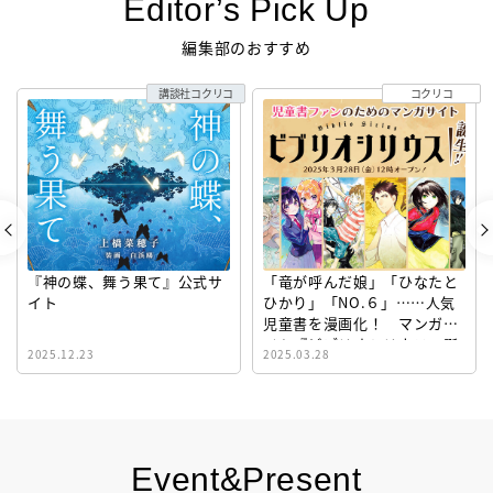
Editor’s Pick Up
編集部のおすすめ
講談社コクリコ
コクリコ
『神の蝶、舞う果て』公式サ
「竜が呼んだ娘」「ひなたと
イト
ひかり」「NO.６」……人気
児童書を漫画化！ マンガサ
イト『ビブリオシリウス』誕
2025.12.23
2025.03.28
生！
Event&Present