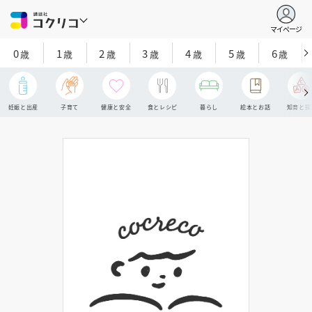
マイページ
0
1
2
3
4
5
6
歳
歳
歳
歳
歳
歳
歳
妊娠と出産
子育て
健康と安全
食とレシピ
暮らし
絵本とお話
知育と探