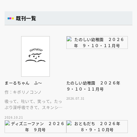
既刊一覧
まーるちゃん ふ～
たのしい幼稚園 ２０２６年
９・１０・１１月号
作：キボリノコンノ
2026.07.31
吸って、吐いて、笑って。たっ
ぷり深呼吸できて、スキンシッ
プが楽しめる、大人気木彫作
2026.10.21
家、キボリノコンノ初のファー
ストブック。