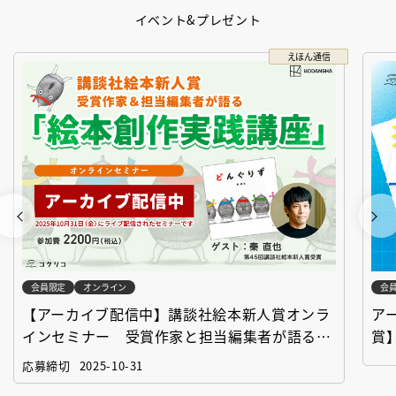
イベント&プレゼント
えほん通信
会員限定
オンライン
会
【アーカイブ配信中】講談社絵本新人賞オンラ
ア
インセミナー 受賞作家と担当編集者が語る
賞
「絵本創作実践講座」
作
応募締切
2025-10-31