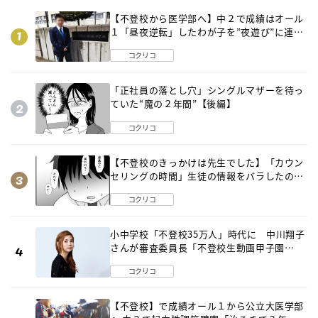
【不登校から医学部へ】中２で成績はオール
１「昼夜逆転」したわが子を”夜遊び”に連れ
出した母の気づき
コクリコ
「正社員の落とし穴」シングルマザーを待っ
ていた“魔の２年間”【後編】
コクリコ
【不登校のきっかけは先生でした】「カウン
セリングの時間」生徒の情報をバラしたの
は…《第２話》
コクリコ
小中学校「不登校35万人」時代に 中川翔子
さんが審査委員長「不登校生動画甲子園
2026」が開催
コクリコ
【不登校】で成績オール１から公立大医学部