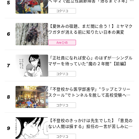
へ 中２で起立性調節障害「治るまで３年」の
診断 そのとき母は
コクリコ
【夏休みの宿題、まだ間に合う！】ミヤマク
ワガタが消える前に知りたい日本の異変
Aneひめ
「正社員になれば安心」のはずが…シングル
マザーを待っていた“魔の２年間”【前編】
コクリコ
「不登校から医学部進学」“ラップとフリー
スクール”でトンネルを脱して高校受験へ
〔元野球少年の実話〕
コクリコ
【不登校のきっかけは先生でした】「意見の
ない人間は損する」担任の一言が苦しみに…
《第１話》
コクリコ