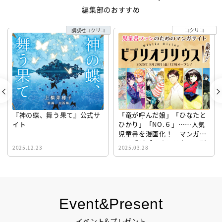
編集部のおすすめ
講談社コクリコ
コクリコ
『神の蝶、舞う果て』公式サ
「竜が呼んだ娘」「ひなたと
イト
ひかり」「NO.６」……人気
児童書を漫画化！ マンガサ
イト『ビブリオシリウス』誕
2025.12.23
2025.03.28
生！
Event&Present
イベント&プレゼント