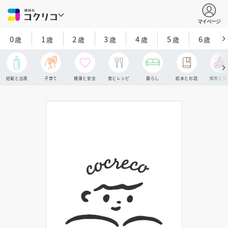
マイページ
0
1
2
3
4
5
6
歳
歳
歳
歳
歳
歳
歳
妊娠と出産
子育て
健康と安全
食とレシピ
暮らし
絵本とお話
知育と探