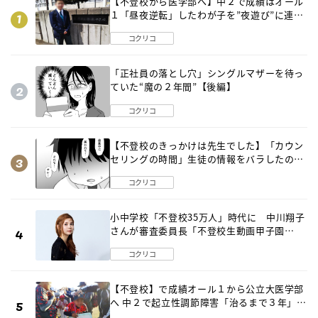
【不登校から医学部へ】中２で成績はオール
１「昼夜逆転」したわが子を”夜遊び”に連れ
出した母の気づき
コクリコ
「正社員の落とし穴」シングルマザーを待っ
ていた“魔の２年間”【後編】
コクリコ
【不登校のきっかけは先生でした】「カウン
セリングの時間」生徒の情報をバラしたの
は…《第２話》
コクリコ
小中学校「不登校35万人」時代に 中川翔子
さんが審査委員長「不登校生動画甲子園
2026」が開催
コクリコ
【不登校】で成績オール１から公立大医学部
へ 中２で起立性調節障害「治るまで３年」の
診断 そのとき母は