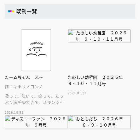
既刊一覧
まーるちゃん ふ～
たのしい幼稚園 ２０２６年
９・１０・１１月号
作：キボリノコンノ
2026.07.31
吸って、吐いて、笑って。たっ
ぷり深呼吸できて、スキンシッ
プが楽しめる、大人気木彫作
2026.10.21
家、キボリノコンノ初のファー
ストブック。