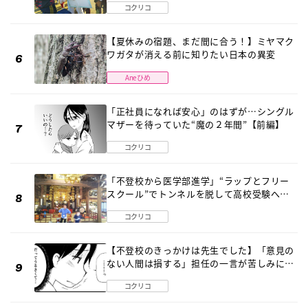
コクリコ
【夏休みの宿題、まだ間に合う！】ミヤマク
ワガタが消える前に知りたい日本の異変
Aneひめ
「正社員になれば安心」のはずが…シングル
マザーを待っていた“魔の２年間”【前編】
コクリコ
「不登校から医学部進学」“ラップとフリー
スクール”でトンネルを脱して高校受験へ
〔元野球少年の実話〕
コクリコ
【不登校のきっかけは先生でした】「意見の
ない人間は損する」担任の一言が苦しみに…
《第１話》
コクリコ