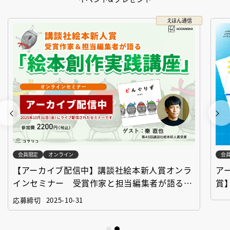
えほん通信
会員限定
オンライン
会
【アーカイブ配信中】講談社絵本新人賞オンラ
ア
インセミナー 受賞作家と担当編集者が語る
賞
「絵本創作実践講座」
作
応募締切
2025-10-31