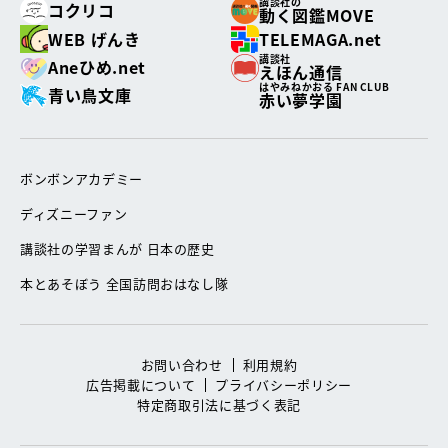
講談社の
コクリコ
動く図鑑MOVE
WEB げんき
TELEMAGA.net
講談社
Aneひめ.net
えほん通信
はやみねかおる FAN CLUB
青い鳥文庫
赤い夢学園
ボンボンアカデミー
ディズニーファン
講談社の学習まんが 日本の歴史
本とあそぼう 全国訪問おはなし隊
お問い合わせ
利用規約
広告掲載について
プライバシーポリシー
特定商取引法に基づく表記