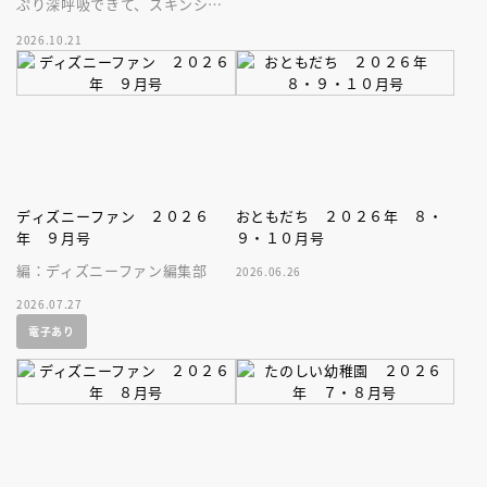
ぷり深呼吸できて、スキンシッ
プが楽しめる、大人気木彫作
2026.10.21
家、キボリノコンノ初のファー
ストブック。
ディズニーファン ２０２６
おともだち ２０２６年 ８・
年 ９月号
９・１０月号
編：ディズニーファン編集部
2026.06.26
2026.07.27
電子あり