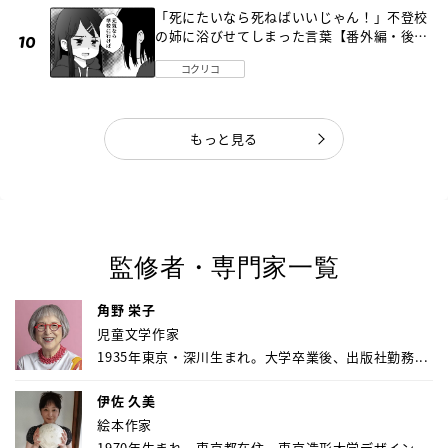
「死にたいなら死ねばいいじゃん！」不登校
の姉に浴びせてしまった言葉【番外編・後
編】
コクリコ
もっと見る
監修者・専門家一覧
角野 栄子
児童文学作家
1935年東京・深川生まれ。大学卒業後、出版社勤務...
伊佐 久美
絵本作家
1970年生まれ、東京都在住。東京造形大学デザイン...