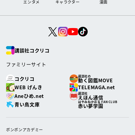
エンタメ
キャラクター
漫画
講談社コクリコ
ファミリーサイト
講談社の
コクリコ
動く図鑑MOVE
WEB げんき
TELEMAGA.net
講談社
Aneひめ.net
えほん通信
はやみねかおる FAN CLUB
青い鳥文庫
赤い夢学園
ボンボンアカデミー