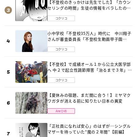
【不登校のきっかけは先生でした】「カウン
セリングの時間」生徒の情報をバラしたの
は…《第２話》
コクリコ
小中学校「不登校35万人」時代に 中川翔子
さんが審査委員長「不登校生動画甲子園
2026」が開催
コクリコ
【不登校】で成績オール１から公立大医学部
へ 中２で起立性調節障害「治るまで３年」の
診断 そのとき母は
コクリコ
【夏休みの宿題、まだ間に合う！】ミヤマク
ワガタが消える前に知りたい日本の異変
Aneひめ
「正社員になれば安心」のはずが…シングル
マザーを待っていた“魔の２年間”【前編】