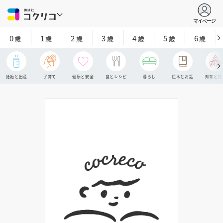
マイページ
0
1
2
3
4
5
6
歳
歳
歳
歳
歳
歳
歳
妊娠と出産
子育て
健康と安全
食とレシピ
暮らし
絵本とお話
知育と探