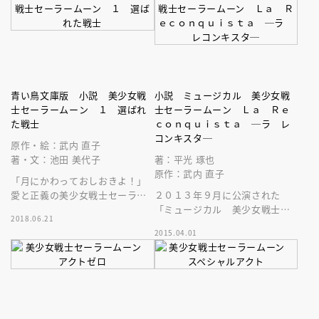
青い鳥文庫版 小説 美少女戦
小説 ミュージカル 美少女戦
士セーラームーン １ 選ばれ
士セーラームーン Ｌａ Ｒｅ
た戦士
ｃｏｎｑｕｉｓｔａ ─ラ レ
コンキスタ─
原作・絵：武内 直子
著・文：池田 美代子
著：平光 琢也
原作：武内 直子
「月にかわっておしおきよ！」
愛と正義の美少女戦士セーラー
２０１３年９月に公演された
ムーンが悪と戦う。世代を超え
「ミュージカル 美少女戦士セ
2018.06.21
て愛される大ヒット漫画を完全
ーラームーン Ｌａ Ｒｅｃｏ
2015.04.01
ノベライズ！
ｎｑｕｉｓｔａ」の小説です。