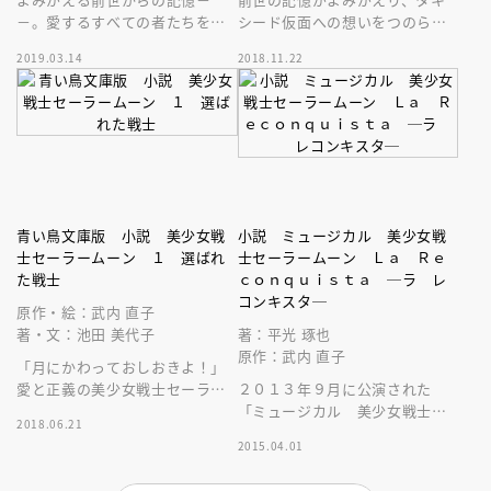
－。愛するすべての者たちを守
シード仮面への想いをつのらせ
るため、うさぎはセーラー戦士
る月野うさぎ。そんなうさぎた
2019.03.14
2018.11.22
たちとともに聖なる戦いに挑
ちの前に、悪の手先があらわれ
む！
る－－。
青い鳥文庫版 小説 美少女戦
小説 ミュージカル 美少女戦
士セーラームーン １ 選ばれ
士セーラームーン Ｌａ Ｒｅ
た戦士
ｃｏｎｑｕｉｓｔａ ─ラ レ
コンキスタ─
原作・絵：武内 直子
著・文：池田 美代子
著：平光 琢也
原作：武内 直子
「月にかわっておしおきよ！」
愛と正義の美少女戦士セーラー
２０１３年９月に公演された
ムーンが悪と戦う。世代を超え
「ミュージカル 美少女戦士セ
2018.06.21
て愛される大ヒット漫画を完全
ーラームーン Ｌａ Ｒｅｃｏ
2015.04.01
ノベライズ！
ｎｑｕｉｓｔａ」の小説です。