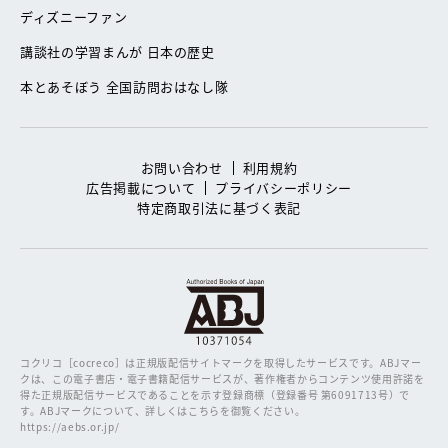
ディズニーファン
講談社の学習まんが 日本の歴史
本とあそぼう 全国訪問おはなし隊
お問い合わせ
利用規約
広告掲載について
プライバシーポリシー
特定商取引法に基づく表記
コクリコ［cocreco］は正規版配信サイトマークを取得したサービスです。
ABJマー
クは、この電子書店・電子書籍配信サービスが、著作権者からコンテンツ使用許諾を
得た正規版配信サービスであることを示す登録商標（登録番号 第6091713号）で
す。ABJマークについて、詳しくはこちらを御覧ください。
https://aebs.or.jp/