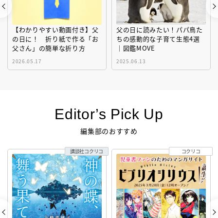
【わかりやすい動画付き】父
父の日に読みたい！パパ鳥た
の日に！ 折り紙で作る「お
ちの感動的な子育て生態4選
父さん」の簡単な折り方
｜図鑑MOVE
2026.05.17
2025.06.13
Editor’s Pick Up
編集部のおすすめ
講談社コクリコ
コクリコ