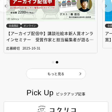
会員限定
オンライン
会
【アーカイブ配信中】講談社絵本新人賞オンラ
ア
インセミナー 受賞作家と担当編集者が語る
賞
「絵本創作実践講座」
作
応募締切
2025-10-31
もっと見る
Pick Up
ピックアップ記事