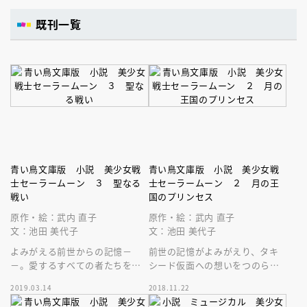
既刊一覧
青い鳥文庫版 小説 美少女戦
青い鳥文庫版 小説 美少女戦
士セーラームーン ３ 聖なる
士セーラームーン ２ 月の王
戦い
国のプリンセス
原作・絵：武内 直子
原作・絵：武内 直子
文：池田 美代子
文：池田 美代子
よみがえる前世からの記憶－
前世の記憶がよみがえり、タキ
－。愛するすべての者たちを守
シード仮面への想いをつのらせ
るため、うさぎはセーラー戦士
る月野うさぎ。そんなうさぎた
2019.03.14
2018.11.22
たちとともに聖なる戦いに挑
ちの前に、悪の手先があらわれ
む！
る－－。