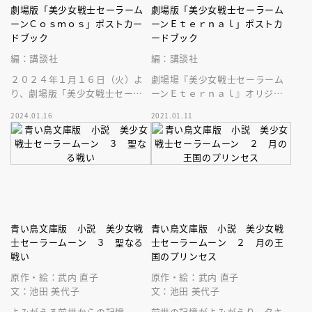
劇場版「美少女戦士セーラーム
劇場版「美少女戦士セーラーム
ーンＣｏｓｍｏｓ」ポストカー
ーンＥｔｅｒｎａｌ」ポストカ
ドブック
ードブック
編：講談社
編：講談社
２０２４年１月１６日（火）よ
劇場場『美少女戦士セーラーム
り、劇場版「美少女戦士セーラ
ーンＥｔｅｒｎａｌ』オリジナ
ームーンＣｏｓｍｏｓ」の豪華
ル画像による豪華大判ポストカ
2024.01.16
2021.01.11
ポストカードブックが発売中で
ードが２０枚！１０戦士はもち
す！
ろん名場面も
青い鳥文庫版 小説 美少女戦
青い鳥文庫版 小説 美少女戦
士セーラームーン ３ 聖なる
士セーラームーン ２ 月の王
戦い
国のプリンセス
原作・絵：武内 直子
原作・絵：武内 直子
文：池田 美代子
文：池田 美代子
よみがえる前世からの記憶－
前世の記憶がよみがえり、タキ