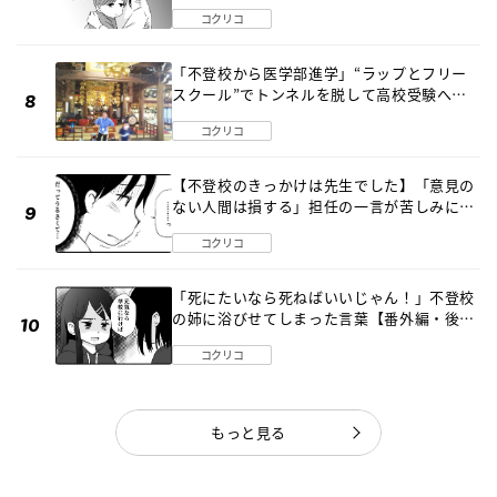
コクリコ
「不登校から医学部進学」“ラップとフリー
スクール”でトンネルを脱して高校受験へ
〔元野球少年の実話〕
コクリコ
【不登校のきっかけは先生でした】「意見の
ない人間は損する」担任の一言が苦しみに…
《第１話》
コクリコ
「死にたいなら死ねばいいじゃん！」不登校
の姉に浴びせてしまった言葉【番外編・後
編】
コクリコ
もっと見る