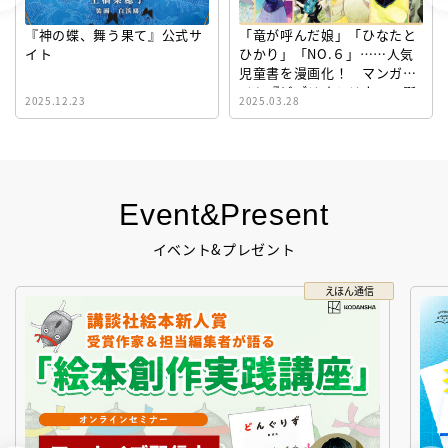
『神の蝶、舞う果て』公式サ
「竜が呼んだ娘」「ひなたと
イト
ひかり」「NO.６」……人気
児童書を漫画化！ マンガサ
イト『ビブリオシリウス』誕
2025.12.23
2025.03.28
生！
Event&Present
イベント&プレゼント
えほん通信