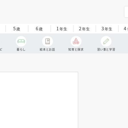
5
6
1
2
3
4
歳
歳
年生
年生
年生
ピ
暮らし
絵本とお話
知育と探求
習い事と学習