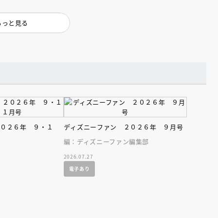
インセミナー 受賞作家
童文学新人賞】受賞作家と前
者が語る「絵本創作実践
員に聞く「児童文学創作セミ
5-10-31
もっと見る
２０２６年 ９・１
ディズニーファン ２０２６年 ９月号
編：ディズニーファン編集部
2026.07.27
電子あり