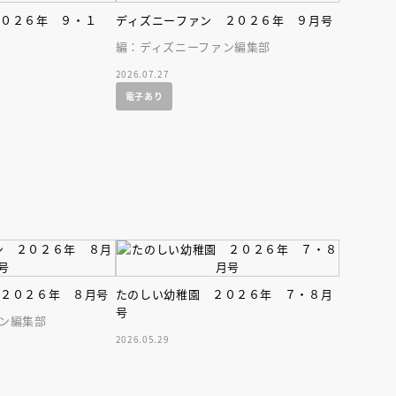
２０２６年 ９・１
ディズニーファン ２０２６年 ９月号
編：ディズニーファン編集部
2026.07.27
電子あり
えほん通信
 ２０２６年 ８月号
たのしい幼稚園 ２０２６年 ７・８月
号
ン編集部
2026.05.29
ンライン
会員限定
オンライン
ブ配信中】講談社絵本新
アーカイブ配信中【第67回講