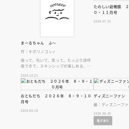
たのしい幼稚園 
０・１１月号
2026.07.31
まーるちゃん ふ～
作：キボリノコンノ
吸って、吐いて、笑って。たっぷり深呼
吸できて、スキンシップが楽しめる、大
人気木彫作家、キボリノコンノ初のファ
2026.10.21
ーストブック。
おともだち ２０２６年 ８・９・１０
ディズニーファン
月号
編：ディズニーファ
2026.06.26
2026.06.25
会員限定
オ
電子あり
【アーカイ