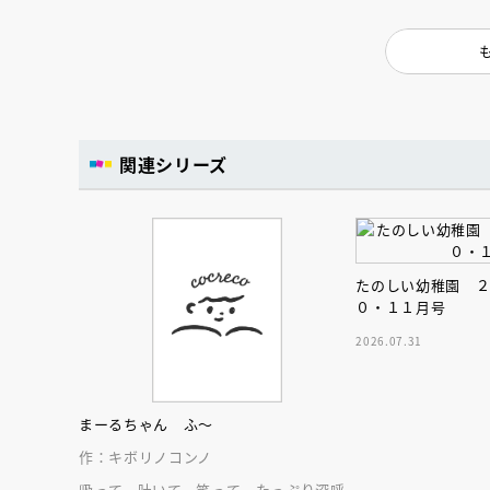
人賞オンラ
と担当編集
応募締切
202
講座」
関連シリーズ
たのしい幼稚園 
０・１１月号
2026.07.31
まーるちゃん ふ～
作：キボリノコンノ
吸って、吐いて、笑って。たっぷり深呼