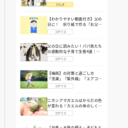
語」６選
げんき
【わかりやすい動画付き】父の
日に！ 折り紙で作る「お父さ
ん」の簡単な折り方
コクリコ
父の日に読みたい！パパ鳥たち
の感動的な子育て生態4選｜図
鑑MOVE
コクリコ
【梅雨】の対策と過ごし方
「洗濯」「紫外線」「エアコ
ン」「ゲリラ豪雨」…〔気象予
コクリコ
報士が完全ガイド〕
ニホンアマガエルはからだの色
が変わる！カエルの体のしくみ
から両生類の特ちょうまで図鑑
コクリコ
MOVEが解説！
「台風・大雨の備え」子どもと