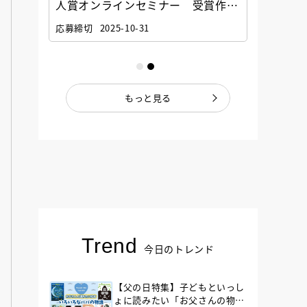
選考委
人賞オンラインセミナー 受賞作家
童文学
ナー」
と担当編集者が語る「絵本創作実践
員に聞
応募締切
2025-10-31
講座」
もっと見る
Trend
今日のトレンド
【父の日特集】子どもといっし
ょに読みたい「お父さんの物