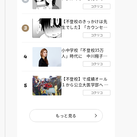
た“魔の２年間”【後編】
コクリコ
【不登校のきっかけは先
生でした】「カウンセリ
ングの時間」生徒の情報
コクリコ
をバラしたのは…《第２
話》
小中学校「不登校35万
人」時代に 中川翔子さ
んが審査委員長「不登校
コクリコ
生動画甲子園 2026」が開
催
【不登校】で成績オール
１から公立大医学部へ 中
２で起立性調節障害「治
コクリコ
るまで３年」の診断 その
とき母は
もっと見る