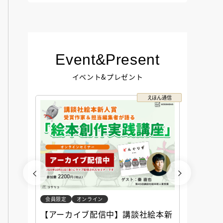
Event&Present
イベント&プレゼント
コクリコ
えほん通信
会員限定
オンライン
会員限定
談社児
【アーカイブ配信中】講談社絵本新
アーカ