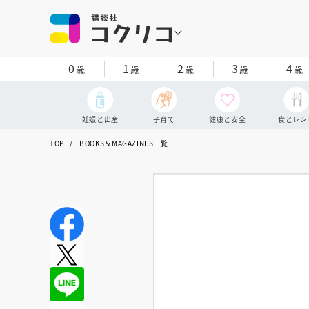
0
1
2
3
4
歳
歳
歳
歳
歳
妊娠と出産
子育て
健康と安全
食とレシ
TOP
BOOKS＆MAGAZINES一覧