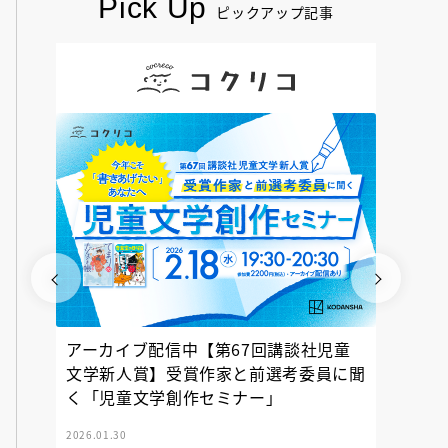
Pick Up
ピックアップ記事
アーカイブ配信中【第67回講談社児童
『神の
文学新人賞】受賞作家と前選考委員に聞
く「児童文学創作セミナー」
2026.01.30
2025.12.23