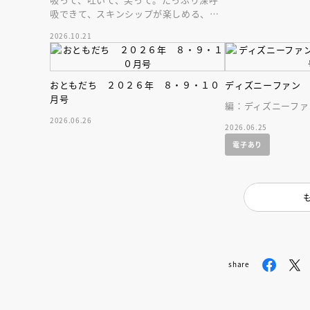
吸できて、スキンシップが楽しめる、大
人気木彫作家、キボリノコンノ初のファ
2026.10.21
ーストブック。
おともだち ２０２６年 ８・９・１０
ディズニーファン
月号
編：ディズニーファ
2026.06.26
2026.06.25
電子あり
share