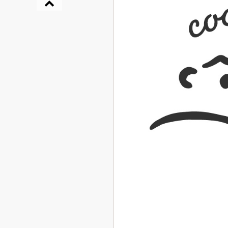
『NO.６再会』
イト ＃４ 20
2025.02.17