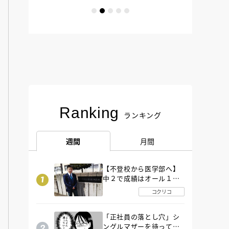
Ranking
ランキング
週間
月間
【不登校から医学部へ】
中２で成績はオール１
「昼夜逆転」したわが子
コクリコ
を”夜遊び”に連れ出した
母の気づき
「正社員の落とし穴」シ
ングルマザーを待ってい