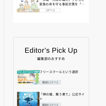
家族の命を守る事前対策を「防
災アドバイザー」が解説
コクリコ
Editor’s Pick Up
編集部のおすすめ
フリースクールという選択
講談社コクリコ
『神の蝶、舞う果て』公式サイ
ト
講談社コクリコ