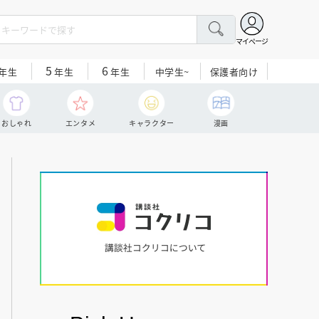
マイページ
5
6
中学生~
保護者向け
年生
年生
年生
おしゃれ
エンタメ
キャラクター
漫画