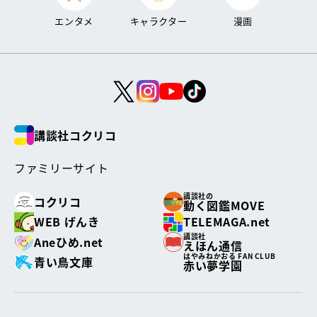
エンタメ
キャラクター
漫画
講談社コクリコ
ファミリーサイト
講談社の
コクリコ
動く図鑑MOVE
WEB げんき
TELEMAGA.net
講談社
Aneひめ.net
えほん通信
はやみねかおる FAN CLUB
青い鳥文庫
赤い夢学園