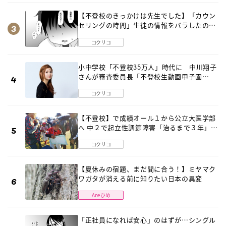
【不登校のきっかけは先生でした】「カウン
セリングの時間」生徒の情報をバラしたの
は…《第２話》
コクリコ
小中学校「不登校35万人」時代に 中川翔子
さんが審査委員長「不登校生動画甲子園
2026」が開催
コクリコ
【不登校】で成績オール１から公立大医学部
へ 中２で起立性調節障害「治るまで３年」の
診断 そのとき母は
コクリコ
【夏休みの宿題、まだ間に合う！】ミヤマク
ワガタが消える前に知りたい日本の異変
Aneひめ
「正社員になれば安心」のはずが…シングル