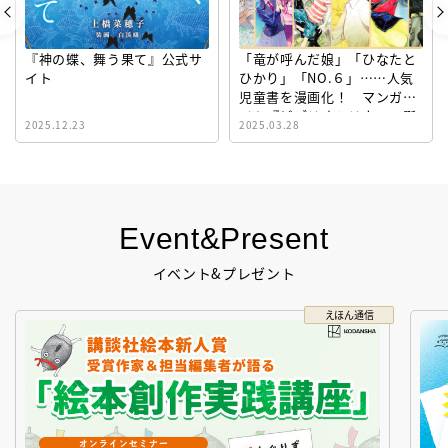
『神の蝶、舞う果て』公式サ
「竜が呼んだ娘」「ひなたと
イト
ひかり」「NO.６」……人気
児童書を漫画化！ マンガサ
イト『ビブリオシリウス』誕
2025.12.23
2025.03.28
生！
Event&Present
イベント&プレゼント
えほん通信