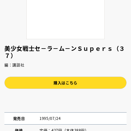
美少女戦士セ－ラ－ム－ンＳｕｐｅｒｓ（３
７）
編：講談社
購入はこちら
発売日
1995/07/24
価格
定価：427円（本体388円）