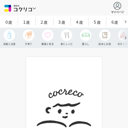
マイページ
0
1
2
3
4
5
6
歳
歳
歳
歳
歳
歳
歳
妊娠と出産
子育て
健康と安全
食とレシピ
暮らし
絵本とお話
知育と探