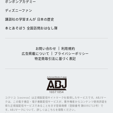
ボンボンアカデミー
ディズニーファン
講談社の学習まんが 日本の歴史
本とあそぼう 全国訪問おはなし隊
お問い合わせ
利用規約
広告掲載について
プライバシーポリシー
特定商取引法に基づく表記
コクリコ［cocreco］は正規版配信サイトマークを取得したサービスです。
ABJマー
クは、この電子書店・電子書籍配信サービスが、著作権者からコンテンツ使用許諾を
得た正規版配信サービスであることを示す登録商標（登録番号 第6091713号）で
す。ABJマークについて、詳しくはこちらを御覧ください。