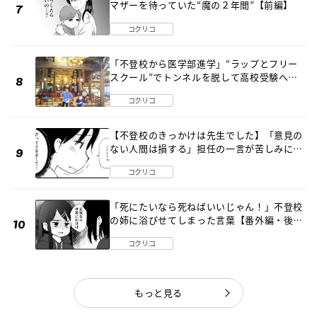
マザーを待っていた“魔の２年間”【前編】
コクリコ
「不登校から医学部進学」“ラップとフリー
スクール”でトンネルを脱して高校受験へ
〔元野球少年の実話〕
コクリコ
【不登校のきっかけは先生でした】「意見の
ない人間は損する」担任の一言が苦しみに…
《第１話》
コクリコ
「死にたいなら死ねばいいじゃん！」不登校
の姉に浴びせてしまった言葉【番外編・後
編】
コクリコ
もっと見る