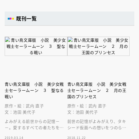
既刊一覧
青い鳥文庫版 小説 美少女戦
青い鳥文庫版 小説 美少女戦
士セーラームーン ３ 聖なる
士セーラームーン ２ 月の王
戦い
国のプリンセス
原作・絵：武内 直子
原作・絵：武内 直子
文：池田 美代子
文：池田 美代子
よみがえる前世からの記憶－
前世の記憶がよみがえり、タキ
－。愛するすべての者たちを守
シード仮面への想いをつのらせ
るため、うさぎはセーラー戦士
る月野うさぎ。そんなうさぎた
2019.03.14
2018.11.22