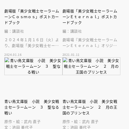
劇場版「美少女戦士セーラーム
劇場版「美少女戦士セーラーム
ーンＣｏｓｍｏｓ」ポストカー
ーンＥｔｅｒｎａｌ」ポストカ
ドブック
ードブック
編：講談社
編：講談社
２０２４年１月１６日（火）よ
劇場場『美少女戦士セーラーム
り、劇場版「美少女戦士セーラ
ーンＥｔｅｒｎａｌ』オリジナ
ームーンＣｏｓｍｏｓ」の豪華
ル画像による豪華大判ポストカ
2024.01.16
2021.01.11
ポストカードブックが発売中で
ードが２０枚！１０戦士はもち
す！
ろん名場面も
青い鳥文庫版 小説 美少女戦
青い鳥文庫版 小説 美少女戦
士セーラームーン ３ 聖なる
士セーラームーン ２ 月の王
戦い
国のプリンセス
原作・絵：武内 直子
原作・絵：武内 直子
文：池田 美代子
文：池田 美代子