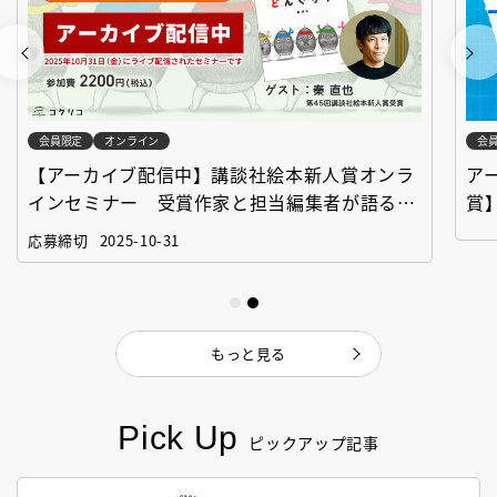
会員限定
オンライン
会
【アーカイブ配信中】講談社絵本新人賞オンラ
ア
インセミナー 受賞作家と担当編集者が語る
賞
「絵本創作実践講座」
作
応募締切
2025-10-31
もっと見る
Pick Up
ピックアップ記事