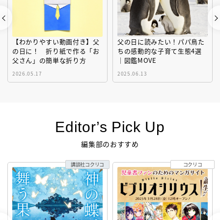
【わかりやすい動画付き】父
父の日に読みたい！パパ鳥た
の日に！ 折り紙で作る「お
ちの感動的な子育て生態4選
父さん」の簡単な折り方
｜図鑑MOVE
2026.05.17
2025.06.13
Editor’s Pick Up
編集部のおすすめ
講談社コクリコ
コクリコ