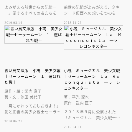
よみがえる前世からの記憶－
前世の記憶がよみがえり、タキ
－。愛するすべての者たちを守
シード仮面への想いをつのらせ
るため、うさぎはセーラー戦士
る月野うさぎ。そんなうさぎた
2019.03.14
2018.11.22
たちとともに聖なる戦いに挑
ちの前に、悪の手先があらわれ
む！
る－－。
青い鳥文庫版 小説 美少女戦
小説 ミュージカル 美少女戦
士セーラームーン １ 選ばれ
士セーラームーン Ｌａ Ｒｅ
た戦士
ｃｏｎｑｕｉｓｔａ ─ラ レ
コンキスタ─
原作・絵：武内 直子
著・文：池田 美代子
著：平光 琢也
原作：武内 直子
「月にかわっておしおきよ！」
愛と正義の美少女戦士セーラー
２０１３年９月に公演された
ムーンが悪と戦う。世代を超え
「ミュージカル 美少女戦士セ
2018.06.21
て愛される大ヒット漫画を完全
ーラームーン Ｌａ Ｒｅｃｏ
2015.04.01
ノベライズ！
ｎｑｕｉｓｔａ」の小説です。